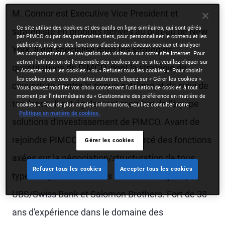
M. Connor est Executive Vice President et
Ce site utilise des cookies et des outils en ligne similaires, qui sont gérés
stratégiste en produits dérivés au bureau de New
par PIMCO ou par des partenaires tiers, pour personnaliser le contenu et les
publicités, intégrer des fonctions d’accès aux réseaux sociaux et analyser
York. Il est spécialisé dans les stratégies
les comportements de navigation des visiteurs sur notre site Internet. Pour
activer l'utilisation de l'ensemble des cookies sur ce site, veuillez cliquer sur
quantitatives de PIMCO, dont la stratégie de
« Accepter tous les cookies » ou « Refuser tous les cookies ». Pour choisir
les cookies que vous souhaitez autoriser, cliquez sur « Gérer les cookies ».
couverture contre le risque extrême et de suivi de
Vous pouvez modifier vos choix concernant l’utilisation de cookies à tout
moment par l’intermédiaire du « Gestionnaire des préférence en matière de
tendance. Il est également membre de l'équipe
cookies ». Pour de plus amples informations, veuillez consulter notre
Politique en matière de cookies.
solutions d'investissement de PIMCO. Avant de
rejoindre PIMCO en 2012, il a exercé des fonctions
Gérer les cookies
axées sur la négociation/structuration de tous
Refuser tous les cookies
Accepter tous les cookies
types de produits dérivés chez Merrill Lynch,
UBS/Swiss Bank et Salomon Brothers. Fort de 38
ans d'expérience dans le domaine des