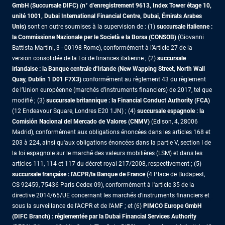
GmbH (Succursale DIFC) (n° d'enregistrement 9613, Index Tower étage 10,
unité 1001, Dubai International Financial Centre, Dubai, Émirats Arabes
Unis)
sont en outre soumises à la supervision de : (1)
succursale italienne :
la Commissione Nazionale per le Società e la Borsa (CONSOB)
(Giovanni
Battista Martini, 3 - 00198 Rome), conformément à l’Article 27 de la
version consolidée de la Loi de finances italienne ; (2)
succursale
irlandaise : la Banque centrale d'Irlande (New Wapping Street, North Wall
Quay, Dublin 1 D01 F7X3)
conformément au règlement 43 du règlement
de l’Union européenne (marchés d’instruments financiers) de 2017, tel que
modifié ; (3)
succursale britannique : la Financial Conduct Authority (FCA)
(12 Endeavour Square, Londres E20 1JN) ; (4)
succursale espagnole : la
Comisión Nacional del Mercado de Valores (CNMV)
(Edison, 4, 28006
Madrid), conformément aux obligations énoncées dans les articles 168 et
203 à 224, ainsi qu'aux obligations énoncées dans la partie V, section I de
la loi espagnole sur le marché des valeurs mobilières (LSM) et dans les
articles 111, 114 et 117 du décret royal 217/2008, respectivement ; (5)
succursale française : l'ACPR/la Banque de France
(4 Place de Budapest,
CS 92459, 75436 Paris Cedex 09), conformément à l'article 35 de la
directive 2014/65/UE concernant les marchés d'instruments financiers et
sous la surveillance de l'ACPR et de l'AMF ; et (6)
PIMCO Europe GmbH
(DIFC Branch) : réglementée par la Dubai Financial Services Authority