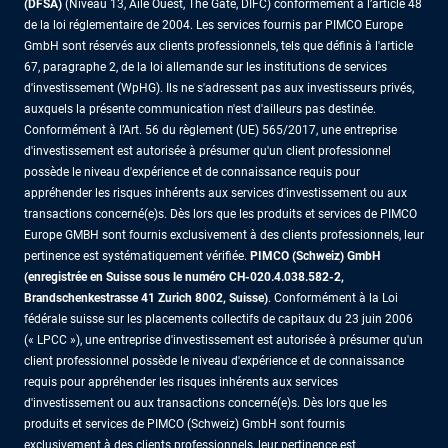
(DFSA)
(Niveau 13, Aile Ouest, The Gate, DIFC) conformément à l’article 48
de la loi réglementaire de 2004. Les services fournis par PIMCO Europe
GmbH sont réservés aux clients professionnels, tels que définis à l'article
67, paragraphe 2, de la loi allemande sur les institutions de services
d'investissement (WpHG). Ils ne s'adressent pas aux investisseurs privés,
auxquels la présente communication n'est d'ailleurs pas destinée.
Conformément à l’Art. 56 du règlement (UE) 565/2017, une entreprise
d'investissement est autorisée à présumer qu'un client professionnel
possède le niveau d'expérience et de connaissance requis pour
appréhender les risques inhérents aux services d'investissement ou aux
transactions concerné(e)s. Dès lors que les produits et services de PIMCO
Europe GMBH sont fournis exclusivement à des clients professionnels, leur
pertinence est systématiquement vérifiée.
PIMCO (Schweiz) GmbH
(enregistrée en Suisse sous le numéro CH-020.4.038.582-2,
Brandschenkestrasse 41 Zurich 8002, Suisse)
. Conformément à la Loi
fédérale suisse sur les placements collectifs de capitaux du 23 juin 2006
(« LPCC »), une entreprise d'investissement est autorisée à présumer qu'un
client professionnel possède le niveau d'expérience et de connaissance
requis pour appréhender les risques inhérents aux services
d'investissement ou aux transactions concerné(e)s. Dès lors que les
produits et services de PIMCO (Schweiz) GmbH sont fournis
exclusivement à des clients professionnels, leur pertinence est