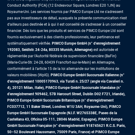
Conduct Authority (FCA) (12 Endeavour Square, Londres E20 1JN) au
Royaume-Uni. Les services fournis par PIMCO Europe Ltd ne s'adressent
pas aux investisseurs de détail, auxquels la présente communication n'est
d'ailleurs pas destinée et à qui il est conseillé de s'adresser à un conseiller
financier. Dès lors que les produits et services de PIMCO Europe Ltd sont
fournis exclusivement à des clients professionnels, leur pertinence est
systématiquement vérifiée.
PIMCO Europe GmbH (n° d'enregistrement
192083, Seidlstr. 24-24a, 80335 Munich, Allemagne)
est autorisée et
réglementée par l'Autorité fédérale de supervision financière (BaFin)
(Marie-Curie-Str. 24-28, 60439 Francfort-sur-le-Main) en Allemagne,
conformément à l’article 15 de la loi allemande sur les institutions de
valeurs mobilières (WpIG).
PIMCO Europe GmbH Succursale Italienne (n°
d'enregistrement 10005170963, via Turati n. 25/27 (angle via Cavalieri n.
4), 20121 Milan, Italie), PIMCO Europe GmbH Succursale Irlandaise (n°
d'enregistrement 909462, 57B Harcourt Street, Dublin D02 F721, Irlande),
PIMCO Europe GmbH Succursale Britannique (n° d'enregistrement
FC037712, 11 Baker Street, Londres W1U 3AH, Royaume-Uni), PIMCO
Europe GmbH Succursale Espagnole (N.I.F. W2765338E, Paseo de la
Castellana 43, Oficina 05-111, 28046 Madrid, Espagne), PIMCO Europe
GmbH Succursale Française (n° d'enregistrement 918745621 R.C.S. Paris,
50–52 Boulevard Haussmann, 75009 Paris, France)
et PIMCO Europe