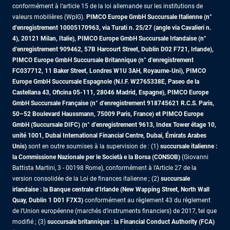
conformément à l’article 15 de la loi allemande sur les institutions de
valeurs mobilières (WpIG).
PIMCO Europe GmbH Succursale Italienne (n°
d'enregistrement 10005170963, via Turati n. 25/27 (angle via Cavalieri n.
4), 20121 Milan, Italie), PIMCO Europe GmbH Succursale Irlandaise (n°
d'enregistrement 909462, 57B Harcourt Street, Dublin D02 F721, Irlande),
PIMCO Europe GmbH Succursale Britannique (n° d'enregistrement
FC037712, 11 Baker Street, Londres W1U 3AH, Royaume-Uni), PIMCO
Europe GmbH Succursale Espagnole (N.I.F. W2765338E, Paseo de la
Castellana 43, Oficina 05-111, 28046 Madrid, Espagne), PIMCO Europe
GmbH Succursale Française (n° d'enregistrement 918745621 R.C.S. Paris,
50–52 Boulevard Haussmann, 75009 Paris, France)
et PIMCO Europe
GmbH (Succursale DIFC) (n° d'enregistrement 9613, Index Tower étage 10,
unité 1001, Dubai International Financial Centre, Dubai, Émirats Arabes
Unis)
sont en outre soumises à la supervision de : (1)
succursale italienne :
la Commissione Nazionale per le Società e la Borsa (CONSOB)
(Giovanni
Battista Martini, 3 - 00198 Rome), conformément à l’Article 27 de la
version consolidée de la Loi de finances italienne ; (2)
succursale
irlandaise : la Banque centrale d'Irlande (New Wapping Street, North Wall
Quay, Dublin 1 D01 F7X3)
conformément au règlement 43 du règlement
de l’Union européenne (marchés d’instruments financiers) de 2017, tel que
modifié ; (3)
succursale britannique : la Financial Conduct Authority (FCA)