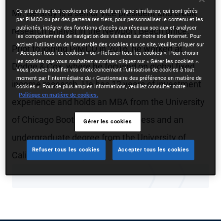
Ce site utilise des cookies et des outils en ligne similaires, qui sont gérés
Mr. Berardy is a senior vice president and credit
par PIMCO ou par des partenaires tiers, pour personnaliser le contenu et les
publicités, intégrer des fonctions d’accès aux réseaux sociaux et analyser
research analyst in the Newport Beach office.
les comportements de navigation des visiteurs sur notre site Internet. Pour
activer l'utilisation de l'ensemble des cookies sur ce site, veuillez cliquer sur
Prior to joining PIMCO in 2016, he worked at
« Accepter tous les cookies » ou « Refuser tous les cookies ». Pour choisir
les cookies que vous souhaitez autoriser, cliquez sur « Gérer les cookies ».
Dodge & Cox, where he focused on global fixed
Vous pouvez modifier vos choix concernant l’utilisation de cookies à tout
moment par l’intermédiaire du « Gestionnaire des préférence en matière de
income research. He has 13 years of investment
cookies ». Pour de plus amples informations, veuillez consulter notre
Politique en matière de cookies.
experience and holds an MBA from the University
of Chicago Booth School of Business and an
Gérer les cookies
undergraduate degree from the University of
Refuser tous les cookies
Accepter tous les cookies
California, Berkeley.