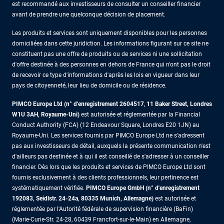
est recommandé aux investisseurs de consulter un conseiller financier
avant de prendre une quelconque décision de placement.
Les produits et services sont uniquement disponibles pour les personnes
domiciliées dans cette juridiction. Les informations figurant sur ce site ne
constituent pas une offre de produits ou de services ni une sollicitation
d'offre destinée à des personnes en dehors de France qui n'ont pas le droit
de recevoir ce type d'informations d'après les lois en vigueur dans leur
pays de citoyenneté, leur lieu de domicile ou de résidence.
PIMCO Europe Ltd (n° d'enregistrement 2604517
,
11 Baker Street, Londres
W1U 3AH, Royaume-Uni)
est autorisée et réglementée par la Financial
Conduct Authority (FCA) (12 Endeavour Square, Londres E20 1JN) au
Royaume-Uni. Les services fournis par PIMCO Europe Ltd ne s'adressent
pas aux investisseurs de détail, auxquels la présente communication n'est
d'ailleurs pas destinée et à qui il est conseillé de s'adresser à un conseiller
financier. Dès lors que les produits et services de PIMCO Europe Ltd sont
fournis exclusivement à des clients professionnels, leur pertinence est
systématiquement vérifiée.
PIMCO Europe GmbH (n° d'enregistrement
192083, Seidlstr. 24-24a, 80335 Munich, Allemagne)
est autorisée et
réglementée par l'Autorité fédérale de supervision financière (BaFin)
(Marie-Curie-Str. 24-28, 60439 Francfort-sur-le-Main) en Allemagne,