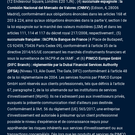
(12 Endeavour Square, Londres E20 1JN) ; (4)
succursale espagnole : la
Comisión Nacional del Mercado de Valores (CNMV)
(Edison, 4, 28006
Madrid), conformément aux obligations énoncées dans les articles 168 et
203 à 224, ainsi qu'aux obligations énoncées dans la partie V, section I de
la loi espagnole sur le marché des valeurs mobilières (LSM) et dans les
articles 111, 114 et 117 du décret royal 217/2008, respectivement ; (5)
succursale française : l'ACPR/la Banque de France
(4 Place de Budapest,
CS 92459, 75436 Paris Cedex 09), conformément à l'article 35 de la
directive 2014/65/UE concernant les marchés d'instruments financiers et
sous la surveillance de l'ACPR et de l'AMF ; et (6)
PIMCO Europe GmbH
(DIFC Branch) : réglementée par la Dubai Financial Services Authority
(DFSA)
(Niveau 13, Aile Ouest, The Gate, DIFC) conformément à l’article 48
de la loi réglementaire de 2004. Les services fournis par PIMCO Europe
GmbH sont réservés aux clients professionnels, tels que définis à l'article
67, paragraphe 2, de la loi allemande sur les institutions de services
d'investissement (WpHG). Ils ne s'adressent pas aux investisseurs privés,
auxquels la présente communication n'est d'ailleurs pas destinée.
Conformément à l’Art. 56 du règlement (UE) 565/2017, une entreprise
d'investissement est autorisée à présumer qu'un client professionnel
possède le niveau d'expérience et de connaissance requis pour
appréhender les risques inhérents aux services d'investissement ou aux
transactions concerné(e)s. Dès lors que les produits et services de PIMCO