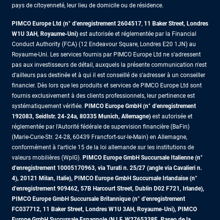
pays de citoyenneté, leur lieu de domicile ou de résidence.
PIMCO Europe Ltd (n° d'enregistrement 2604517
,
11 Baker Street, Londres
W1U 3AH, Royaume-Uni)
est autorisée et réglementée par la Financial
Conduct Authority (FCA) (12 Endeavour Square, Londres E20 1JN) au
Royaume-Uni. Les services fournis par PIMCO Europe Ltd ne s'adressent
pas aux investisseurs de détail, auxquels la présente communication n'est
d'ailleurs pas destinée et à qui il est conseillé de s'adresser à un conseiller
financier. Dès lors que les produits et services de PIMCO Europe Ltd sont
fournis exclusivement à des clients professionnels, leur pertinence est
systématiquement vérifiée.
PIMCO Europe GmbH (n° d'enregistrement
192083, Seidlstr. 24-24a, 80335 Munich, Allemagne)
est autorisée et
réglementée par l'Autorité fédérale de supervision financière (BaFin)
(Marie-Curie-Str. 24-28, 60439 Francfort-sur-le-Main) en Allemagne,
conformément à l’article 15 de la loi allemande sur les institutions de
valeurs mobilières (WpIG).
PIMCO Europe GmbH Succursale Italienne (n°
d'enregistrement 10005170963, via Turati n. 25/27 (angle via Cavalieri n.
4), 20121 Milan, Italie), PIMCO Europe GmbH Succursale Irlandaise (n°
d'enregistrement 909462, 57B Harcourt Street, Dublin D02 F721, Irlande),
PIMCO Europe GmbH Succursale Britannique (n° d'enregistrement
FC037712, 11 Baker Street, Londres W1U 3AH, Royaume-Uni), PIMCO
Europe GmbH Succursale Espagnole (N.I.F. W2765338E, Paseo de la