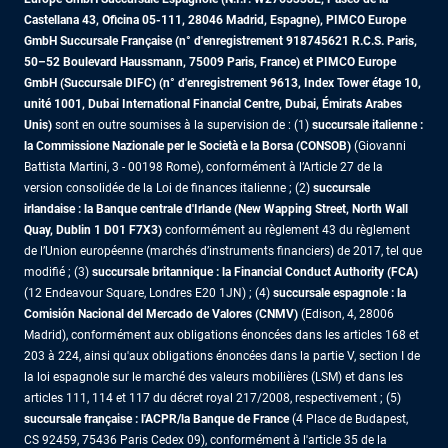
Castellana 43, Oficina 05-111, 28046 Madrid, Espagne), PIMCO Europe
GmbH Succursale Française (n° d'enregistrement 918745621 R.C.S. Paris,
50–52 Boulevard Haussmann, 75009 Paris, France)
et PIMCO Europe
GmbH (Succursale DIFC) (n° d'enregistrement 9613, Index Tower étage 10,
unité 1001, Dubai International Financial Centre, Dubai, Émirats Arabes
Unis)
sont en outre soumises à la supervision de : (1)
succursale italienne :
la Commissione Nazionale per le Società e la Borsa (CONSOB)
(Giovanni
Battista Martini, 3 - 00198 Rome), conformément à l’Article 27 de la
version consolidée de la Loi de finances italienne ; (2)
succursale
irlandaise : la Banque centrale d'Irlande (New Wapping Street, North Wall
Quay, Dublin 1 D01 F7X3)
conformément au règlement 43 du règlement
de l’Union européenne (marchés d’instruments financiers) de 2017, tel que
modifié ; (3)
succursale britannique : la Financial Conduct Authority (FCA)
(12 Endeavour Square, Londres E20 1JN) ; (4)
succursale espagnole : la
Comisión Nacional del Mercado de Valores (CNMV)
(Edison, 4, 28006
Madrid), conformément aux obligations énoncées dans les articles 168 et
203 à 224, ainsi qu'aux obligations énoncées dans la partie V, section I de
la loi espagnole sur le marché des valeurs mobilières (LSM) et dans les
articles 111, 114 et 117 du décret royal 217/2008, respectivement ; (5)
succursale française : l'ACPR/la Banque de France
(4 Place de Budapest,
CS 92459, 75436 Paris Cedex 09), conformément à l'article 35 de la