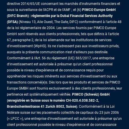
directive 2014/65/UE concernant les marchés d'instruments financiers et
sous la surveillance de l'ACPR et de l'AMF ; et (6)
PIMCO Europe GmbH
(DIFC Branch) : réglementée par la Dubai Financial Services Authority
(DFSA)
(Niveau 13, Aile Ouest, The Gate, DIFC) conformément à l’article 48
de la loi réglementaire de 2004. Les services fournis par PIMCO Europe
GmbH sont réservés aux clients professionnels, tels que définis à l'article
67, paragraphe 2, de la loi allemande sur les institutions de services
d'investissement (WpHG). Ils ne s'adressent pas aux investisseurs privés,
auxquels la présente communication n'est d'ailleurs pas destinée.
Conformément à l’Art. 56 du règlement (UE) 565/2017, une entreprise
d'investissement est autorisée à présumer qu'un client professionnel
possède le niveau d'expérience et de connaissance requis pour
appréhender les risques inhérents aux services d'investissement ou aux
transactions concerné(e)s. Dès lors que les produits et services de PIMCO
Europe GMBH sont fournis exclusivement à des clients professionnels, leur
pertinence est systématiquement vérifiée.
PIMCO (Schweiz) GmbH
(enregistrée en Suisse sous le numéro CH-020.4.038.582-2,
Brandschenkestrasse 41 Zurich 8002, Suisse)
. Conformément à la Loi
fédérale suisse sur les placements collectifs de capitaux du 23 juin 2006
(« LPCC »), une entreprise d'investissement est autorisée à présumer qu'un
client professionnel possède le niveau d'expérience et de connaissance