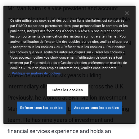
Mr. Van Nairn is a vice president and account
manager in the U.K. distribution team, responsible
Ce site utilise des cookies et des outils en ligne similaires, qui sont gérés
par PIMCO ou par des partenaires tiers, pour personnaliser le contenu et les
for servicing advisory and wealth management
publicités, intégrer des fonctions d’accès aux réseaux sociaux et analyser
les comportements de navigation des visiteurs sur notre site Internet. Pour
businesses in the South of England. Prior to joining
activer l'utilisation de l'ensemble des cookies sur ce site, veuillez cliquer sur
« Accepter tous les cookies » ou « Refuser tous les cookies ». Pour choisir
PIMCO in 2024, he was a business development
les cookies que vous souhaitez autoriser, cliquez sur « Gérer les cookies ».
Vous pouvez modifier vos choix concernant l’utilisation de cookies à tout
moment par l’intermédiaire du « Gestionnaire des préférence en matière de
manager at Royal London Asset Management,
cookies ». Pour de plus amples informations, veuillez consulter notre
Politique en matière de cookies.
where he worked for six years building
intermediary client relationships across the U.K.
Gérer les cookies
Previously, he worked at BNY Mellon Investment
Management within the EMEA product marketing
Refuser tous les cookies
Accepter tous les cookies
team. He has nine years of investment and
financial services experience and holds an