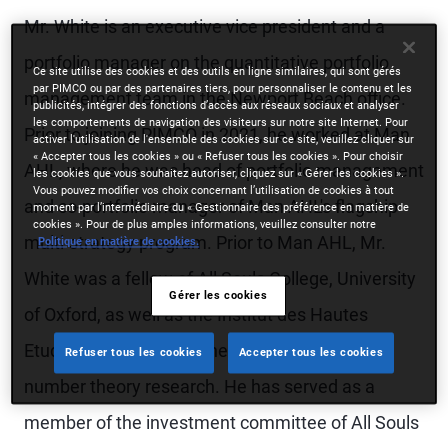
Mr. White is an executive vice president and a
portfolio manager on the quantitative portfolio
Ce site utilise des cookies et des outils en ligne similaires, qui sont gérés
par PIMCO ou par des partenaires tiers, pour personnaliser le contenu et les
management team in the Newport Beach office.
publicités, intégrer des fonctions d’accès aux réseaux sociaux et analyser
les comportements de navigation des visiteurs sur notre site Internet. Pour
Prior to joining PIMCO in 2021, he worked at Man
activer l'utilisation de l'ensemble des cookies sur ce site, veuillez cliquer sur
« Accepter tous les cookies » ou « Refuser tous les cookies ». Pour choisir
AHL, where he was head of portfolio management
les cookies que vous souhaitez autoriser, cliquez sur « Gérer les cookies ».
Vous pouvez modifier vos choix concernant l’utilisation de cookies à tout
and co-portfolio manager of Man AHL's flagship
moment par l’intermédiaire du « Gestionnaire des préférence en matière de
cookies ». Pour de plus amples informations, veuillez consulter notre
multi-strategy program. Prior to Man AHL, Mr.
Politique en matière de cookies.
White was a fellow of All Souls College, University
Gérer les cookies
of Oxford, as well as the Institut des Hautes
Etudes Scientifiques, where he specialized in
Refuser tous les cookies
Accepter tous les cookies
number theory research. He has served as a
member of the investment committee of All Souls