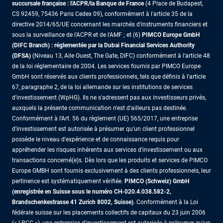
succursale française : l'ACPR/la Banque de France
(4 Place de Budapest,
CS 92459, 75436 Paris Cedex 09), conformément à l'article 35 de la
directive 2014/65/UE concernant les marchés d'instruments financiers et
sous la surveillance de l'ACPR et de l'AMF ; et (6)
PIMCO Europe GmbH
(DIFC Branch) : réglementée par la Dubai Financial Services Authority
(DFSA)
(Niveau 13, Aile Ouest, The Gate, DIFC) conformément à l’article 48
de la loi réglementaire de 2004. Les services fournis par PIMCO Europe
GmbH sont réservés aux clients professionnels, tels que définis à l'article
67, paragraphe 2, de la loi allemande sur les institutions de services
d'investissement (WpHG). Ils ne s'adressent pas aux investisseurs privés,
auxquels la présente communication n'est d'ailleurs pas destinée.
Conformément à l’Art. 56 du règlement (UE) 565/2017, une entreprise
d'investissement est autorisée à présumer qu'un client professionnel
possède le niveau d'expérience et de connaissance requis pour
appréhender les risques inhérents aux services d'investissement ou aux
transactions concerné(e)s. Dès lors que les produits et services de PIMCO
Europe GMBH sont fournis exclusivement à des clients professionnels, leur
pertinence est systématiquement vérifiée.
PIMCO (Schweiz) GmbH
(enregistrée en Suisse sous le numéro CH-020.4.038.582-2,
Brandschenkestrasse 41 Zurich 8002, Suisse)
. Conformément à la Loi
fédérale suisse sur les placements collectifs de capitaux du 23 juin 2006