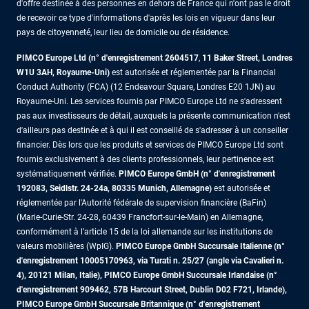
d'offre destinée à des personnes en dehors de France qui n'ont pas le droit
de recevoir ce type d'informations d'après les lois en vigueur dans leur
pays de citoyenneté, leur lieu de domicile ou de résidence.
PIMCO Europe Ltd (n° d'enregistrement 2604517
,
11 Baker Street, Londres
W1U 3AH, Royaume-Uni)
est autorisée et réglementée par la Financial
Conduct Authority (FCA) (12 Endeavour Square, Londres E20 1JN) au
Royaume-Uni. Les services fournis par PIMCO Europe Ltd ne s'adressent
pas aux investisseurs de détail, auxquels la présente communication n'est
d'ailleurs pas destinée et à qui il est conseillé de s'adresser à un conseiller
financier. Dès lors que les produits et services de PIMCO Europe Ltd sont
fournis exclusivement à des clients professionnels, leur pertinence est
systématiquement vérifiée.
PIMCO Europe GmbH (n° d'enregistrement
192083, Seidlstr. 24-24a, 80335 Munich, Allemagne)
est autorisée et
réglementée par l'Autorité fédérale de supervision financière (BaFin)
(Marie-Curie-Str. 24-28, 60439 Francfort-sur-le-Main) en Allemagne,
conformément à l’article 15 de la loi allemande sur les institutions de
valeurs mobilières (WpIG).
PIMCO Europe GmbH Succursale Italienne (n°
d'enregistrement 10005170963, via Turati n. 25/27 (angle via Cavalieri n.
4), 20121 Milan, Italie), PIMCO Europe GmbH Succursale Irlandaise (n°
d'enregistrement 909462, 57B Harcourt Street, Dublin D02 F721, Irlande),
PIMCO Europe GmbH Succursale Britannique (n° d'enregistrement