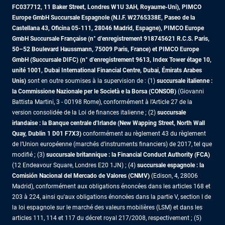
FC037712, 11 Baker Street, Londres W1U 3AH, Royaume-Uni), PIMCO
Europe GmbH Succursale Espagnole (N.I.F. W2765338E, Paseo de la
Castellana 43, Oficina 05-111, 28046 Madrid, Espagne), PIMCO Europe
GmbH Succursale Française (n° d'enregistrement 918745621 R.C.S. Paris,
50–52 Boulevard Haussmann, 75009 Paris, France)
et PIMCO Europe
GmbH (Succursale DIFC) (n° d'enregistrement 9613, Index Tower étage 10,
unité 1001, Dubai International Financial Centre, Dubai, Émirats Arabes
Unis)
sont en outre soumises à la supervision de : (1)
succursale italienne :
la Commissione Nazionale per le Società e la Borsa (CONSOB)
(Giovanni
Battista Martini, 3 - 00198 Rome), conformément à l’Article 27 de la
version consolidée de la Loi de finances italienne ; (2)
succursale
irlandaise : la Banque centrale d'Irlande (New Wapping Street, North Wall
Quay, Dublin 1 D01 F7X3)
conformément au règlement 43 du règlement
de l’Union européenne (marchés d’instruments financiers) de 2017, tel que
modifié ; (3)
succursale britannique : la Financial Conduct Authority (FCA)
(12 Endeavour Square, Londres E20 1JN) ; (4)
succursale espagnole : la
Comisión Nacional del Mercado de Valores (CNMV)
(Edison, 4, 28006
Madrid), conformément aux obligations énoncées dans les articles 168 et
203 à 224, ainsi qu'aux obligations énoncées dans la partie V, section I de
la loi espagnole sur le marché des valeurs mobilières (LSM) et dans les
articles 111, 114 et 117 du décret royal 217/2008, respectivement ; (5)