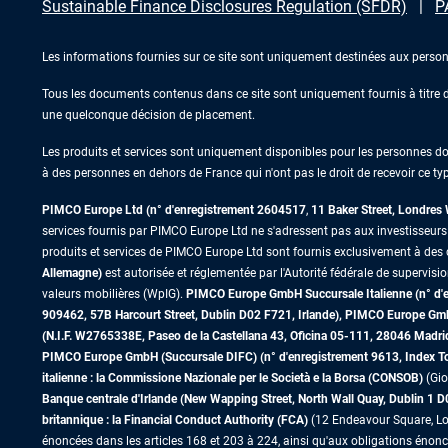
Sustainable Finance Disclosures Regulation (SFDR)
P
Les informations fournies sur ce site sont uniquement destinées aux person
Tous les documents contenus dans ce site sont uniquement fournis à titre d’
une quelconque décision de placement.
Les produits et services sont uniquement disponibles pour les personnes domic
à des personnes en dehors de France qui n'ont pas le droit de recevoir ce typ
PIMCO Europe Ltd (n° d'enregistrement 2604517
,
11 Baker Street, Londre
services fournis par PIMCO Europe Ltd ne s'adressent pas aux investisseurs de
produits et services de PIMCO Europe Ltd sont fournis exclusivement à des c
Allemagne)
est autorisée et réglementée par l'Autorité fédérale de supervisi
valeurs mobilières (WpIG).
PIMCO Europe GmbH Succursale Italienne (n° d'enr
909462, 57B Harcourt Street, Dublin D02 F721, Irlande), PIMCO Europe G
(N.I.F. W2765338E, Paseo de la Castellana 43, Oficina 05-111, 28046 Madr
PIMCO Europe GmbH (Succursale DIFC) (n° d'enregistrement 9613, Index Towe
italienne : la Commissione Nazionale per le Società e la Borsa (CONSOB)
(Gio
Banque centrale d'Irlande (New Wapping Street, North Wall Quay, Dublin 1 
britannique : la Financial Conduct Authority (FCA)
(12 Endeavour Square, Lo
énoncées dans les articles 168 et 203 à 224, ainsi qu'aux obligations énoncé