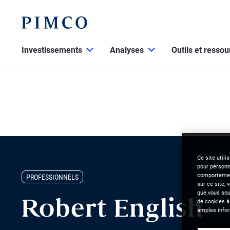
Investissements
Analyses
Outils et resso
Ce site utili
pour personna
comportement
PROFESSIONNELS
sur ce site, 
que vous souh
de cookies à
Robert English
amples infor