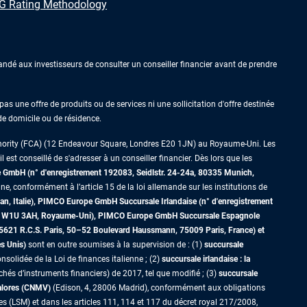
 Rating Methodology
ndé aux investisseurs de consulter un conseiller financier avant de prendre
as une offre de produits ou de services ni une sollicitation d'offre destinée
 de domicile ou de résidence.
thority (FCA) (12 Endeavour Square, Londres E20 1JN) au Royaume-Uni. Les
est conseillé de s'adresser à un conseiller financier. Dès lors que les
GmbH (n° d'enregistrement 192083, Seidlstr. 24-24a, 80335 Munich,
ne, conformément à l’article 15 de la loi allemande sur les institutions de
an, Italie), PIMCO Europe GmbH Succursale Irlandaise (n° d'enregistrement
dres W1U 3AH, Royaume-Uni), PIMCO Europe GmbH Succursale Espagnole
5621 R.C.S. Paris,
50–52 Boulevard Haussmann, 75009 Paris, France)
et
es Unis)
sont en outre soumises à la supervision de : (1)
succursale
nsolidée de la Loi de finances italienne ; (2)
succursale irlandaise : la
s d’instruments financiers) de 2017, tel que modifié ; (3)
succursale
Valores (CNMV)
(Edison, 4, 28006 Madrid), conformément aux obligations
es (LSM) et dans les articles 111, 114 et 117 du décret royal 217/2008,