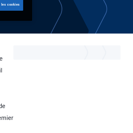
 les cookies
e
l
 de
emier