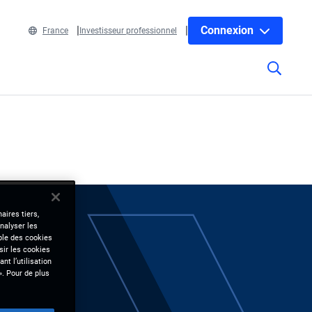
Connexion
France
Investisseur professionnel
aires tiers,
nalyser les
mble des cookies
sir les cookies
nt l’utilisation
». Pour de plus