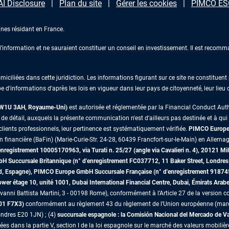
AI Disclosure
Plan du site
Gérer les cookies
PIMCO ESG
nes résidant en France.
information et ne sauraient constituer un conseil en investissement. Il est recomma
iliées dans cette juridiction. Les informations figurant sur ce site ne constituent p
e d'informations d'après les lois en vigueur dans leur pays de citoyenneté, leur lieu
s W1U 3AH, Royaume-Uni)
est autorisée et réglementée par la Financial Conduct Au
 détail, auxquels la présente communication n'est d'ailleurs pas destinée et à qui il 
lients professionnels, leur pertinence est systématiquement vérifiée.
PIMCO Europe 
on financière (BaFin) (Marie-Curie-Str. 24-28, 60439 Francfort-sur-le-Main) en Allemag
egistrement 10005170963, via Turati n. 25/27 (angle via Cavalieri n. 4), 20121 Mil
mbH Succursale Britannique (n° d'enregistrement FC037712, 11 Baker Street, Lon
id, Espagne), PIMCO Europe GmbH Succursale Française (n° d'enregistrement 91874
r étage 10, unité 1001, Dubai International Financial Centre, Dubai, Émirats Arab
vanni Battista Martini, 3 - 00198 Rome), conformément à l’Article 27 de la version co
D01 F7X3)
conformément au règlement 43 du règlement de l’Union européenne (marché
ndres E20 1JN) ; (4)
succursale espagnole : la Comisión Nacional del Mercado de 
es dans la partie V, section I de la loi espagnole sur le marché des valeurs mobilièr