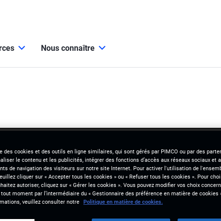
urces
Nous connaître
se des cookies et des outils en ligne similaires, qui sont gérés par PIMCO ou par des parten
liser le contenu et les publicités, intégrer des fonctions d’accès aux réseaux sociaux et a
s de navigation des visiteurs sur notre site Internet. Pour activer l'utilisation de l'ense
veuillez cliquer sur « Accepter tous les cookies » ou « Refuser tous les cookies ». Pour choi
aitez autoriser, cliquez sur « Gérer les cookies ». Vous pouvez modifier vos choix concerna
 tout moment par l’intermédiaire du « Gestionnaire des préférence en matière de cookies 
mations, veuillez consulter notre
Politique en matière de cookies.