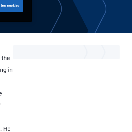
 les cookies
 the
ng in
e
f
. He