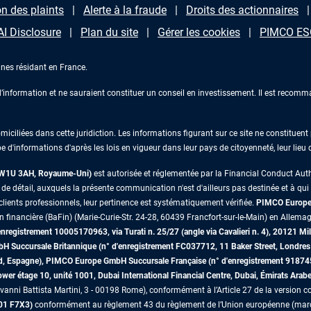
n des plaints
Alerte à la fraude
Droits des actionnaires
AI Disclosure
Plan du site
Gérer les cookies
PIMCO ESG
nes résidant en France.
information et ne sauraient constituer un conseil en investissement. Il est recomma
iliées dans cette juridiction. Les informations figurant sur ce site ne constituent p
e d'informations d'après les lois en vigueur dans leur pays de citoyenneté, leur lieu
s W1U 3AH, Royaume-Uni)
est autorisée et réglementée par la Financial Conduct Au
 détail, auxquels la présente communication n'est d'ailleurs pas destinée et à qui il 
lients professionnels, leur pertinence est systématiquement vérifiée.
PIMCO Europe 
on financière (BaFin) (Marie-Curie-Str. 24-28, 60439 Francfort-sur-le-Main) en Allemag
egistrement 10005170963, via Turati n. 25/27 (angle via Cavalieri n. 4), 20121 Mil
mbH Succursale Britannique (n° d'enregistrement FC037712, 11 Baker Street, Lon
id, Espagne), PIMCO Europe GmbH Succursale Française (n° d'enregistrement 91874
r étage 10, unité 1001, Dubai International Financial Centre, Dubai, Émirats Arab
vanni Battista Martini, 3 - 00198 Rome), conformément à l’Article 27 de la version co
D01 F7X3)
conformément au règlement 43 du règlement de l’Union européenne (marché