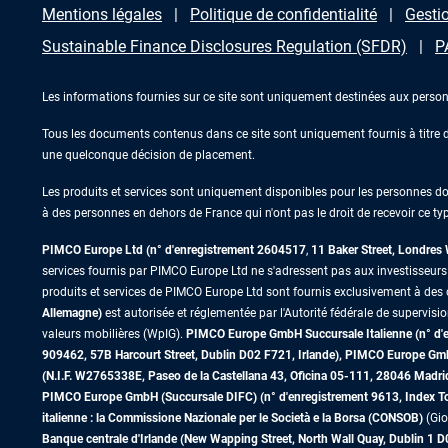
Mentions légales
Politique de confidentialité
Gestio
Sustainable Finance Disclosures Regulation (SFDR)
P
Les informations fournies sur ce site sont uniquement destinées aux person
Tous les documents contenus dans ce site sont uniquement fournis à titre d’
une quelconque décision de placement.
Les produits et services sont uniquement disponibles pour les personnes domic
à des personnes en dehors de France qui n'ont pas le droit de recevoir ce typ
PIMCO Europe Ltd (n° d'enregistrement 2604517
,
11 Baker Street, Londre
services fournis par PIMCO Europe Ltd ne s'adressent pas aux investisseurs de
produits et services de PIMCO Europe Ltd sont fournis exclusivement à des c
Allemagne)
est autorisée et réglementée par l'Autorité fédérale de supervisi
valeurs mobilières (WpIG).
PIMCO Europe GmbH Succursale Italienne (n° d'enr
909462, 57B Harcourt Street, Dublin D02 F721, Irlande), PIMCO Europe G
(N.I.F. W2765338E, Paseo de la Castellana 43, Oficina 05-111, 28046 Madr
PIMCO Europe GmbH (Succursale DIFC) (n° d'enregistrement 9613, Index Towe
italienne : la Commissione Nazionale per le Società e la Borsa (CONSOB)
(Gio
Banque centrale d'Irlande (New Wapping Street, North Wall Quay, Dublin 1 