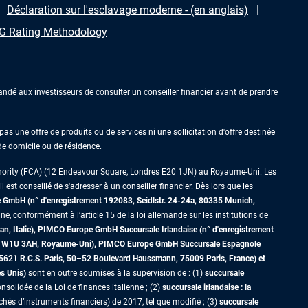
Déclaration sur l'esclavage moderne - (en anglais)
 Rating Methodology
ndé aux investisseurs de consulter un conseiller financier avant de prendre
as une offre de produits ou de services ni une sollicitation d'offre destinée
 de domicile ou de résidence.
thority (FCA) (12 Endeavour Square, Londres E20 1JN) au Royaume-Uni. Les
est conseillé de s'adresser à un conseiller financier. Dès lors que les
GmbH (n° d'enregistrement 192083, Seidlstr. 24-24a, 80335 Munich,
ne, conformément à l’article 15 de la loi allemande sur les institutions de
an, Italie), PIMCO Europe GmbH Succursale Irlandaise (n° d'enregistrement
dres W1U 3AH, Royaume-Uni), PIMCO Europe GmbH Succursale Espagnole
5621 R.C.S. Paris,
50–52 Boulevard Haussmann, 75009 Paris, France)
et
es Unis)
sont en outre soumises à la supervision de : (1)
succursale
nsolidée de la Loi de finances italienne ; (2)
succursale irlandaise : la
s d’instruments financiers) de 2017, tel que modifié ; (3)
succursale