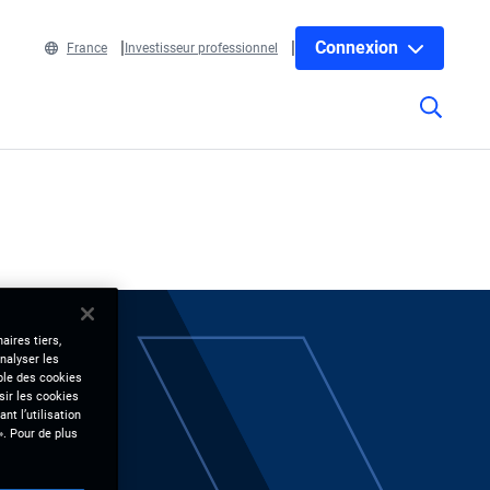
Connexion
France
Investisseur professionnel
aires tiers,
nalyser les
mble des cookies
sir les cookies
nt l’utilisation
». Pour de plus