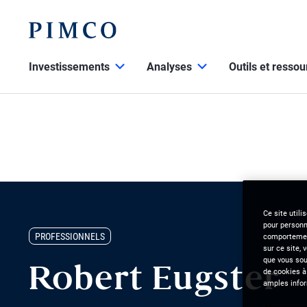
Investissements
Analyses
Outils et resso
Ce site utili
pour personna
PROFESSIONNELS
comportement
sur ce site, 
que vous souh
Robert Eugster
de cookies à
amples infor