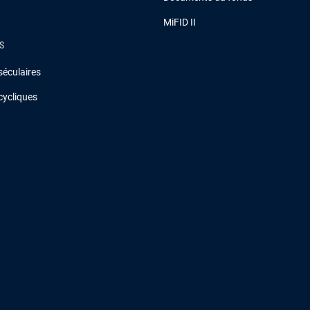
MiFID II
S
séculaires
cycliques