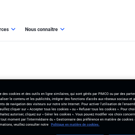
urces
Nous connaître
se des cookies et des outils en ligne similaires, qui sont gérés par PIMCO ou par des parten
liser le contenu et les publicités, intégrer des fonctions d’accès aux réseaux sociaux et a
s de navigation des visiteurs sur notre site Internet. Pour activer l'utilisation de l'ense
veuillez cliquer sur « Accepter tous les cookies » ou « Refuser tous les cookies ». Pour choi
aitez autoriser, cliquez sur « Gérer les cookies ». Vous pouvez modifier vos choix concerna
 tout moment par l’intermédiaire du « Gestionnaire des préférence en matière de cookies 
mations, veuillez consulter notre
Politique en matière de cookies.