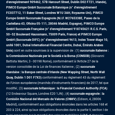
d'enregistrement 909462, 57B Harcourt Street, Dublin D02 F721, Irlande),
PIMCO Europe GmbH Succursale Britannique (n° d'enregistrement
FC037712, 11 Baker Street, Londres W1U 3AH, Royaume-Uni), PIMCO
Europe GmbH Succursale Espagnole (N.I.F. W2765338E, Paseo de la
Castellana 43, Oficina 05-111, 28046 Madrid, Espagne), PIMCO Europe
GmbH Succursale Française (n° d'enregistrement 918745621 R.C.S. Paris,
50–52 Boulevard Haussmann, 75009 Paris, France)
et PIMCO Europe
GmbH (Succursale DIFC) (n° d'enregistrement 9613, Index Tower étage 10,
unité 1001, Dubai International Financial Centre, Dubai, Émirats Arabes
Unis)
sont en outre soumises à la supervision de : (1)
succursale italienne :
la Commissione Nazionale per le Società e la Borsa (CONSOB)
(Giovanni
Battista Martini, 3 - 00198 Rome), conformément à l’Article 27 de la
version consolidée de la Loi de finances italienne ; (2)
succursale
irlandaise : la Banque centrale d'Irlande (New Wapping Street, North Wall
Quay, Dublin 1 D01 F7X3)
conformément au règlement 43 du règlement
de l’Union européenne (marchés d’instruments financiers) de 2017, tel que
modifié ; (3)
succursale britannique : la Financial Conduct Authority (FCA)
(12 Endeavour Square, Londres E20 1JN) ; (4)
succursale espagnole : la
Comisión Nacional del Mercado de Valores (CNMV)
(Edison, 4, 28006
Madrid), conformément aux obligations énoncées dans les articles 168 et
203 à 224, ainsi qu'aux obligations énoncées dans la partie V, section I de