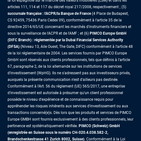
la loi espagnole sur le marché des valeurs mobilières (LSM) et dans les
articles 111, 114 et 117 du décret royal 217/2008, respectivement ; (5)
succursale française : l'ACPR/la Banque de France
(4 Place de Budapest,
CS 92459, 75436 Paris Cedex 09), conformément à l'article 35 de la
directive 2014/65/UE concernant les marchés d'instruments financiers et
sous la surveillance de l'ACPR et de l'AMF ; et (6)
PIMCO Europe GmbH
(DIFC Branch) : réglementée par la Dubai Financial Services Authority
(DFSA)
(Niveau 13, Aile Ouest, The Gate, DIFC) conformément à l’article 48
de la loi réglementaire de 2004. Les services fournis par PIMCO Europe
GmbH sont réservés aux clients professionnels, tels que définis à l'article
67, paragraphe 2, de la loi allemande sur les institutions de services
d'investissement (WpHG). Ils ne s'adressent pas aux investisseurs privés,
auxquels la présente communication n'est d'ailleurs pas destinée.
Conformément à l’Art. 56 du règlement (UE) 565/2017, une entreprise
d'investissement est autorisée à présumer qu'un client professionnel
possède le niveau d'expérience et de connaissance requis pour
appréhender les risques inhérents aux services d'investissement ou aux
transactions concerné(e)s. Dès lors que les produits et services de PIMCO
Europe GMBH sont fournis exclusivement à des clients professionnels, leur
pertinence est systématiquement vérifiée.
PIMCO (Schweiz) GmbH
(enregistrée en Suisse sous le numéro CH-020.4.038.582-2,
Brandschenkestrasse 41 Zurich 8002, Suisse)
. Conformément à la Loi