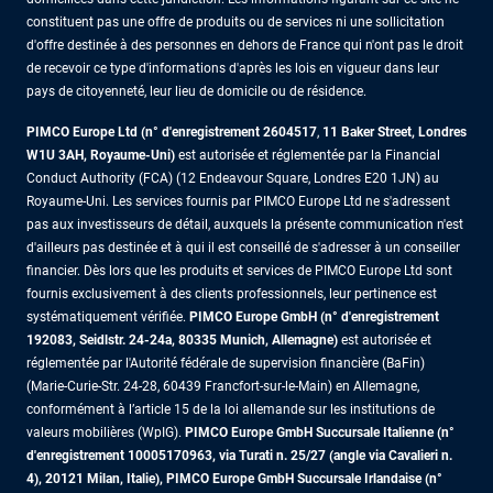
constituent pas une offre de produits ou de services ni une sollicitation
d'offre destinée à des personnes en dehors de France qui n'ont pas le droit
de recevoir ce type d'informations d'après les lois en vigueur dans leur
pays de citoyenneté, leur lieu de domicile ou de résidence.
PIMCO Europe Ltd (n° d'enregistrement 2604517
,
11 Baker Street, Londres
W1U 3AH, Royaume-Uni)
est autorisée et réglementée par la Financial
Conduct Authority (FCA) (12 Endeavour Square, Londres E20 1JN) au
Royaume-Uni. Les services fournis par PIMCO Europe Ltd ne s'adressent
pas aux investisseurs de détail, auxquels la présente communication n'est
d'ailleurs pas destinée et à qui il est conseillé de s'adresser à un conseiller
financier. Dès lors que les produits et services de PIMCO Europe Ltd sont
fournis exclusivement à des clients professionnels, leur pertinence est
systématiquement vérifiée.
PIMCO Europe GmbH (n° d'enregistrement
192083, Seidlstr. 24-24a, 80335 Munich, Allemagne)
est autorisée et
réglementée par l'Autorité fédérale de supervision financière (BaFin)
(Marie-Curie-Str. 24-28, 60439 Francfort-sur-le-Main) en Allemagne,
conformément à l’article 15 de la loi allemande sur les institutions de
valeurs mobilières (WpIG).
PIMCO Europe GmbH Succursale Italienne (n°
d'enregistrement 10005170963, via Turati n. 25/27 (angle via Cavalieri n.
4), 20121 Milan, Italie), PIMCO Europe GmbH Succursale Irlandaise (n°