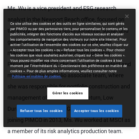
Ms. Wu is a vice president and ESG research
analyst in the Newport Beach office, focused on
Ce site utilise des cookies et des outils en ligne similaires, qui sont gérés
par PIMCO ou par des partenaires tiers, pour personnaliser le contenu et les
the integration of ESG (environmental, social, and
publicités, intégrer des fonctions d’accès aux réseaux sociaux et analyser
les comportements de navigation des visiteurs sur notre site Internet. Pour
governance) factors into PIMCO's portfolio
activer l'utilisation de l'ensemble des cookies sur ce site, veuillez cliquer sur
« Accepter tous les cookies » ou « Refuser tous les cookies ». Pour choisir
management and credit research process.
les cookies que vous souhaitez autoriser, cliquez sur « Gérer les cookies ».
Vous pouvez modifier vos choix concernant l’utilisation de cookies à tout
Previously at PIMCO, she was a vice president and
moment par l’intermédiaire du « Gestionnaire des préférence en matière de
cookies ». Pour de plus amples informations, veuillez consulter notre
manager in the portfolio associate team, where
Politique en matière de cookies.
she was responsible for portfolio construction and
Gérer les cookies
management of PIMCO's Total Return, Low
Duration, and related ESG strategies. Prior to
Refuser tous les cookies
Accepter tous les cookies
joining PIMCO in 2013, Ms. Wu worked at MSCI as
a member of its risk analytics production team.