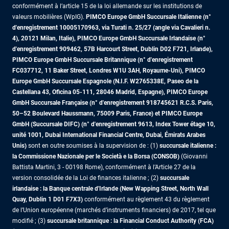
conformément à l’article 15 de la loi allemande sur les institutions de
valeurs mobilières (WpIG).
PIMCO Europe GmbH Succursale Italienne (n°
d'enregistrement 10005170963, via Turati n. 25/27 (angle via Cavalieri n.
4), 20121 Milan, Italie), PIMCO Europe GmbH Succursale Irlandaise (n°
d'enregistrement 909462, 57B Harcourt Street, Dublin D02 F721, Irlande),
PIMCO Europe GmbH Succursale Britannique (n° d'enregistrement
FC037712, 11 Baker Street, Londres W1U 3AH, Royaume-Uni), PIMCO
Europe GmbH Succursale Espagnole (N.I.F. W2765338E, Paseo de la
Castellana 43, Oficina 05-111, 28046 Madrid, Espagne), PIMCO Europe
GmbH Succursale Française (n° d'enregistrement 918745621 R.C.S. Paris,
50–52 Boulevard Haussmann, 75009 Paris, France)
et PIMCO Europe
GmbH (Succursale DIFC) (n° d'enregistrement 9613, Index Tower étage 10,
unité 1001, Dubai International Financial Centre, Dubai, Émirats Arabes
Unis)
sont en outre soumises à la supervision de : (1)
succursale italienne :
la Commissione Nazionale per le Società e la Borsa (CONSOB)
(Giovanni
Battista Martini, 3 - 00198 Rome), conformément à l’Article 27 de la
version consolidée de la Loi de finances italienne ; (2)
succursale
irlandaise : la Banque centrale d'Irlande (New Wapping Street, North Wall
Quay, Dublin 1 D01 F7X3)
conformément au règlement 43 du règlement
de l’Union européenne (marchés d’instruments financiers) de 2017, tel que
modifié ; (3)
succursale britannique : la Financial Conduct Authority (FCA)