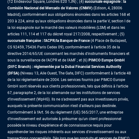
(12 Endeavour Square, Londres E20 1JN) ; (4)
succursale espagnole : la
Comisión Nacional del Mercado de Valores (CNMV)
(Edison, 4, 28006
Madrid), conformément aux obligations énoncées dans les articles 168 et
203 à 224, ainsi qu'aux obligations énoncées dans la partie V, section I de
la loi espagnole sur le marché des valeurs mobilières (LSM) et dans les
articles 111, 114 et 117 du décret royal 217/2008, respectivement ; (5)
succursale française : l'ACPR/la Banque de France
(4 Place de Budapest,
CS 92459, 75436 Paris Cedex 09), conformément à l'article 35 de la
directive 2014/65/UE concernant les marchés d'instruments financiers et
sous la surveillance de l'ACPR et de l'AMF ; et (6)
PIMCO Europe GmbH
(DIFC Branch) : réglementée par la Dubai Financial Services Authority
(DFSA)
(Niveau 13, Aile Ouest, The Gate, DIFC) conformément à l’article 48
de la loi réglementaire de 2004. Les services fournis par PIMCO Europe
GmbH sont réservés aux clients professionnels, tels que définis à l'article
67, paragraphe 2, de la loi allemande sur les institutions de services
d'investissement (WpHG). Ils ne s'adressent pas aux investisseurs privés,
auxquels la présente communication n'est d'ailleurs pas destinée.
Conformément à l’Art. 56 du règlement (UE) 565/2017, une entreprise
d'investissement est autorisée à présumer qu'un client professionnel
possède le niveau d'expérience et de connaissance requis pour
appréhender les risques inhérents aux services d'investissement ou aux
transactions concerné(e)s. Dès lors que les produits et services de PIMCO