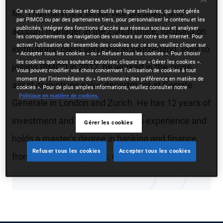
Ce site utilise des cookies et des outils en ligne similaires, qui sont gérés
Mr. Thalmann is a senior vice president and
par PIMCO ou par des partenaires tiers, pour personnaliser le contenu et les
publicités, intégrer des fonctions d’accès aux réseaux sociaux et analyser
account manager in the Zurich office, focusing on
les comportements de navigation des visiteurs sur notre site Internet. Pour
activer l'utilisation de l'ensemble des cookies sur ce site, veuillez cliquer sur
institutional client servicing in Switzerland. Prior to
« Accepter tous les cookies » ou « Refuser tous les cookies ». Pour choisir
les cookies que vous souhaitez autoriser, cliquez sur « Gérer les cookies ».
joining PIMCO in 2017, he worked in the cross
Vous pouvez modifier vos choix concernant l’utilisation de cookies à tout
moment par l’intermédiaire du « Gestionnaire des préférence en matière de
asset derivatives sales department at Societe
cookies ». Pour de plus amples informations, veuillez consulter notre
Politique en matière de cookies.
Generale in London and Zurich. He has 12 years of
investment and financial services experience and
Gérer les cookies
holds a master's degree in banking and finance
Refuser tous les cookies
Accepter tous les cookies
from the University of St. Gallen, Switzerland.