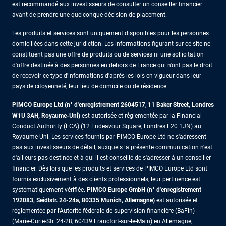
est recommandé aux investisseurs de consulter un conseiller financier
avant de prendre une quelconque décision de placement.
Les produits et services sont uniquement disponibles pour les personnes
domiciliées dans cette juridiction. Les informations figurant sur ce site ne
constituent pas une offre de produits ou de services ni une sollicitation
d'offre destinée à des personnes en dehors de France qui n'ont pas le droit
de recevoir ce type d'informations d'après les lois en vigueur dans leur
pays de citoyenneté, leur lieu de domicile ou de résidence.
PIMCO Europe Ltd (n° d'enregistrement 2604517
,
11 Baker Street, Londres
W1U 3AH, Royaume-Uni)
est autorisée et réglementée par la Financial
Conduct Authority (FCA) (12 Endeavour Square, Londres E20 1JN) au
Royaume-Uni. Les services fournis par PIMCO Europe Ltd ne s'adressent
pas aux investisseurs de détail, auxquels la présente communication n'est
d'ailleurs pas destinée et à qui il est conseillé de s'adresser à un conseiller
financier. Dès lors que les produits et services de PIMCO Europe Ltd sont
fournis exclusivement à des clients professionnels, leur pertinence est
systématiquement vérifiée.
PIMCO Europe GmbH (n° d'enregistrement
192083, Seidlstr. 24-24a, 80335 Munich, Allemagne)
est autorisée et
réglementée par l'Autorité fédérale de supervision financière (BaFin)
(Marie-Curie-Str. 24-28, 60439 Francfort-sur-le-Main) en Allemagne,