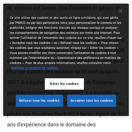
M. Kressin est Senior Vice President et gérant de
portefeuilles au sein de l'équipe Assurance pour
Ce site utilise des cookies et des outils en ligne similaires, qui sont gérés
par PIMCO ou par des partenaires tiers, pour personnaliser le contenu et les
publicités, intégrer des fonctions d’accès aux réseaux sociaux et analyser
l'Europe. Il a rejoint le groupe Allianz en 1998
les comportements de navigation des visiteurs sur notre site Internet. Pour
activer l'utilisation de l'ensemble des cookies sur ce site, veuillez cliquer sur
avant d'arriver chez PIMCO en 2002. Il a codirigé le
« Accepter tous les cookies » ou « Refuser tous les cookies ». Pour choisir
les cookies que vous souhaitez autoriser, cliquez sur « Gérer les cookies ».
département international à Munich jusqu'en 2009
Vous pouvez modifier vos choix concernant l’utilisation de cookies à tout
moment par l’intermédiaire du « Gestionnaire des préférence en matière de
et était responsable du département Devises pour
cookies ». Pour de plus amples informations, veuillez consulter notre
Politique en matière de cookies.
l'Europe à partir des bureaux de Munich jusqu'en
2017. Il a également été membre du European
Gérer les cookies
portfolio committee. Auparavant, il a travaillé au
Refuser tous les cookies
Accepter tous les cookies
sein de la division de gestion des actifs des clients
privés à la Dresdner Bank AG à Berlin. Il jouit de 33
ans d'expérience dans le domaine des