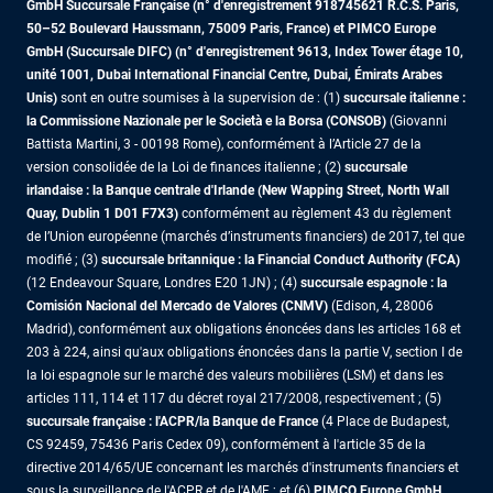
GmbH Succursale Française (n° d'enregistrement 918745621 R.C.S. Paris,
50–52 Boulevard Haussmann, 75009 Paris, France)
et PIMCO Europe
GmbH (Succursale DIFC) (n° d'enregistrement 9613, Index Tower étage 10,
unité 1001, Dubai International Financial Centre, Dubai, Émirats Arabes
Unis)
sont en outre soumises à la supervision de : (1)
succursale italienne :
la Commissione Nazionale per le Società e la Borsa (CONSOB)
(Giovanni
Battista Martini, 3 - 00198 Rome), conformément à l’Article 27 de la
version consolidée de la Loi de finances italienne ; (2)
succursale
irlandaise : la Banque centrale d'Irlande (New Wapping Street, North Wall
Quay, Dublin 1 D01 F7X3)
conformément au règlement 43 du règlement
de l’Union européenne (marchés d’instruments financiers) de 2017, tel que
modifié ; (3)
succursale britannique : la Financial Conduct Authority (FCA)
(12 Endeavour Square, Londres E20 1JN) ; (4)
succursale espagnole : la
Comisión Nacional del Mercado de Valores (CNMV)
(Edison, 4, 28006
Madrid), conformément aux obligations énoncées dans les articles 168 et
203 à 224, ainsi qu'aux obligations énoncées dans la partie V, section I de
la loi espagnole sur le marché des valeurs mobilières (LSM) et dans les
articles 111, 114 et 117 du décret royal 217/2008, respectivement ; (5)
succursale française : l'ACPR/la Banque de France
(4 Place de Budapest,
CS 92459, 75436 Paris Cedex 09), conformément à l'article 35 de la
directive 2014/65/UE concernant les marchés d'instruments financiers et
sous la surveillance de l'ACPR et de l'AMF ; et (6)
PIMCO Europe GmbH