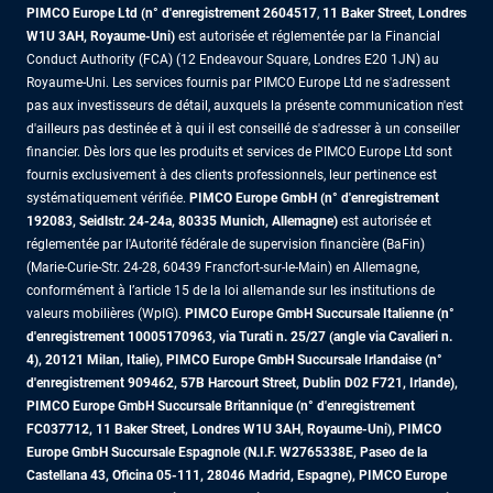
PIMCO Europe Ltd (n° d'enregistrement 2604517
,
11 Baker Street, Londres
W1U 3AH, Royaume-Uni)
est autorisée et réglementée par la Financial
Conduct Authority (FCA) (12 Endeavour Square, Londres E20 1JN) au
Royaume-Uni. Les services fournis par PIMCO Europe Ltd ne s'adressent
pas aux investisseurs de détail, auxquels la présente communication n'est
d'ailleurs pas destinée et à qui il est conseillé de s'adresser à un conseiller
financier. Dès lors que les produits et services de PIMCO Europe Ltd sont
fournis exclusivement à des clients professionnels, leur pertinence est
systématiquement vérifiée.
PIMCO Europe GmbH (n° d'enregistrement
192083, Seidlstr. 24-24a, 80335 Munich, Allemagne)
est autorisée et
réglementée par l'Autorité fédérale de supervision financière (BaFin)
(Marie-Curie-Str. 24-28, 60439 Francfort-sur-le-Main) en Allemagne,
conformément à l’article 15 de la loi allemande sur les institutions de
valeurs mobilières (WpIG).
PIMCO Europe GmbH Succursale Italienne (n°
d'enregistrement 10005170963, via Turati n. 25/27 (angle via Cavalieri n.
4), 20121 Milan, Italie), PIMCO Europe GmbH Succursale Irlandaise (n°
d'enregistrement 909462, 57B Harcourt Street, Dublin D02 F721, Irlande),
PIMCO Europe GmbH Succursale Britannique (n° d'enregistrement
FC037712, 11 Baker Street, Londres W1U 3AH, Royaume-Uni), PIMCO
Europe GmbH Succursale Espagnole (N.I.F. W2765338E, Paseo de la
Castellana 43, Oficina 05-111, 28046 Madrid, Espagne), PIMCO Europe