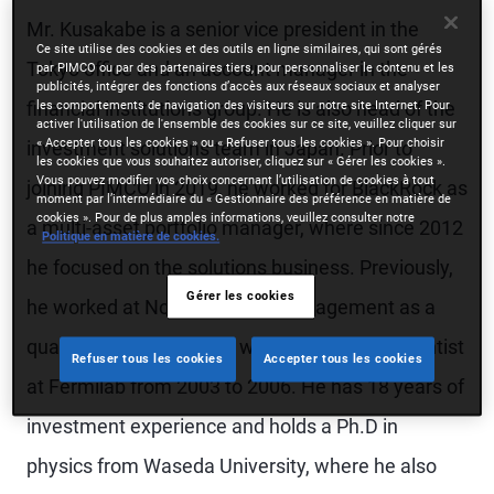
Mr. Kusakabe is a senior vice president in the
Ce site utilise des cookies et des outils en ligne similaires, qui sont gérés
Tokyo office and an account manager in the
par PIMCO ou par des partenaires tiers, pour personnaliser le contenu et les
publicités, intégrer des fonctions d’accès aux réseaux sociaux et analyser
financial institutions group. He is also head of the
les comportements de navigation des visiteurs sur notre site Internet. Pour
activer l'utilisation de l'ensemble des cookies sur ce site, veuillez cliquer sur
« Accepter tous les cookies » ou « Refuser tous les cookies ». Pour choisir
investment solutions team in Japan. Prior to
les cookies que vous souhaitez autoriser, cliquez sur « Gérer les cookies ».
Vous pouvez modifier vos choix concernant l’utilisation de cookies à tout
joining PIMCO in 2019, he worked for BlackRock as
moment par l’intermédiaire du « Gestionnaire des préférence en matière de
cookies ». Pour de plus amples informations, veuillez consulter notre
a multi-asset portfolio manager, where since 2012
Politique en matière de cookies.
he focused on the solutions business. Previously,
Gérer les cookies
he worked at Nomura Asset Management as a
quantitative analyst. He was also a guest scientist
Refuser tous les cookies
Accepter tous les cookies
at Fermilab from 2003 to 2006. He has 18 years of
investment experience and holds a Ph.D in
physics from Waseda University, where he also