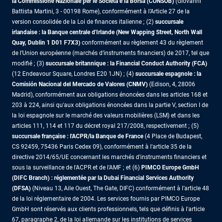
la Commissione Nazionale per le Società e la Borsa (CONSOB)
(Giovanni
Battista Martini, 3 - 00198 Rome), conformément à l’Article 27 de la
version consolidée de la Loi de finances italienne ; (2)
succursale
irlandaise : la Banque centrale d'Irlande (New Wapping Street, North Wall
Quay, Dublin 1 D01 F7X3)
conformément au règlement 43 du règlement
de l’Union européenne (marchés d’instruments financiers) de 2017, tel que
modifié ; (3)
succursale britannique : la Financial Conduct Authority (FCA)
(12 Endeavour Square, Londres E20 1JN) ; (4)
succursale espagnole : la
Comisión Nacional del Mercado de Valores (CNMV)
(Edison, 4, 28006
Madrid), conformément aux obligations énoncées dans les articles 168 et
203 à 224, ainsi qu'aux obligations énoncées dans la partie V, section I de
la loi espagnole sur le marché des valeurs mobilières (LSM) et dans les
articles 111, 114 et 117 du décret royal 217/2008, respectivement ; (5)
succursale française : l'ACPR/la Banque de France
(4 Place de Budapest,
CS 92459, 75436 Paris Cedex 09), conformément à l'article 35 de la
directive 2014/65/UE concernant les marchés d'instruments financiers et
sous la surveillance de l'ACPR et de l'AMF ; et (6)
PIMCO Europe GmbH
(DIFC Branch) : réglementée par la Dubai Financial Services Authority
(DFSA)
(Niveau 13, Aile Ouest, The Gate, DIFC) conformément à l’article 48
de la loi réglementaire de 2004. Les services fournis par PIMCO Europe
GmbH sont réservés aux clients professionnels, tels que définis à l'article
67, paragraphe 2, de la loi allemande sur les institutions de services