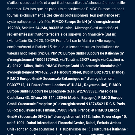
d'ailleurs pas destinée et à qui il est conseillé de s'adresser à un conseiller
financier. Dès lors que les produits et services de PIMCO Europe Ltd sont
fournis exclusivement à des clients professionnels, leur pertinence est
systématiquement vérifiée.
PIMCO Europe GmbH (n° d'enregistrement
192083, Seidlstr. 24-24a, 80335 Munich, Allemagne)
est autorisée et
réglementée par l'Autorité fédérale de supervision financière (BaFin)
(Marie-Curie-Str. 24-28, 60439 Francfort-sur-le-Main) en Allemagne,
conformément à l’article 15 de la loi allemande sur les institutions de
valeurs mobilières (WpIG).
PIMCO Europe GmbH Succursale Italienne (n°
d'enregistrement 10005170963, via Turati n. 25/27 (angle via Cavalieri n.
4), 20121 Milan, Italie), PIMCO Europe GmbH Succursale Irlandaise (n°
d'enregistrement 909462, 57B Harcourt Street, Dublin D02 F721, Irlande),
PIMCO Europe GmbH Succursale Britannique (n° d'enregistrement
FC037712, 11 Baker Street, Londres W1U 3AH, Royaume-Uni), PIMCO
Europe GmbH Succursale Espagnole (N.I.F. W2765338E, Paseo de la
Castellana 43, Oficina 05-111, 28046 Madrid, Espagne), PIMCO Europe
GmbH Succursale Française (n° d'enregistrement 918745621 R.C.S. Paris,
50–52 Boulevard Haussmann, 75009 Paris, France)
et PIMCO Europe
GmbH (Succursale DIFC) (n° d'enregistrement 9613, Index Tower étage 10,
unité 1001, Dubai International Financial Centre, Dubai, Émirats Arabes
Unis)
sont en outre soumises à la supervision de : (1)
succursale italienne :