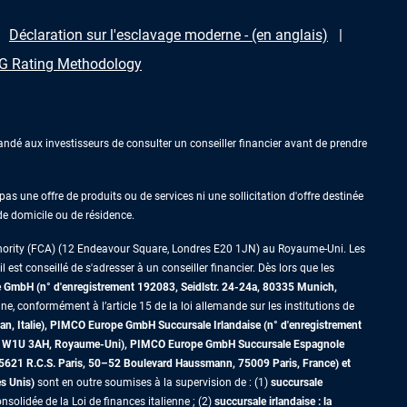
Déclaration sur l'esclavage moderne - (en anglais)
 Rating Methodology
ndé aux investisseurs de consulter un conseiller financier avant de prendre
as une offre de produits ou de services ni une sollicitation d'offre destinée
 de domicile ou de résidence.
thority (FCA) (12 Endeavour Square, Londres E20 1JN) au Royaume-Uni. Les
est conseillé de s'adresser à un conseiller financier. Dès lors que les
GmbH (n° d'enregistrement 192083, Seidlstr. 24-24a, 80335 Munich,
ne, conformément à l’article 15 de la loi allemande sur les institutions de
an, Italie), PIMCO Europe GmbH Succursale Irlandaise (n° d'enregistrement
dres W1U 3AH, Royaume-Uni), PIMCO Europe GmbH Succursale Espagnole
5621 R.C.S. Paris,
50–52 Boulevard Haussmann, 75009 Paris, France)
et
es Unis)
sont en outre soumises à la supervision de : (1)
succursale
nsolidée de la Loi de finances italienne ; (2)
succursale irlandaise : la