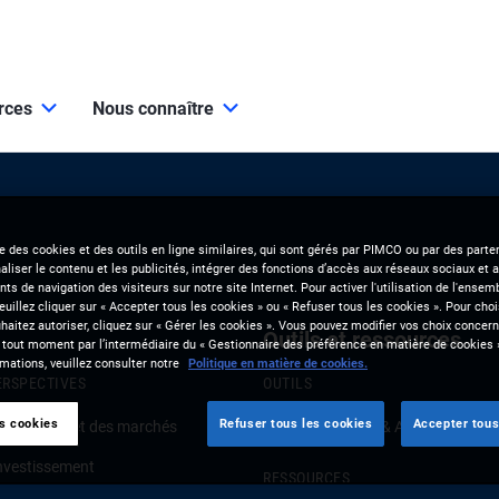
urces
Nous connaître
se des cookies et des outils en ligne similaires, qui sont gérés par PIMCO ou par des parten
liser le contenu et les publicités, intégrer des fonctions d’accès aux réseaux sociaux et a
s de navigation des visiteurs sur notre site Internet. Pour activer l'utilisation de l'ense
veuillez cliquer sur « Accepter tous les cookies » ou « Refuser tous les cookies ». Pour choi
aitez autoriser, cliquez sur « Gérer les cookies ». Vous pouvez modifier vos choix concerna
Outils et ressources
 tout moment par l’intermédiaire du « Gestionnaire des préférence en matière de cookies 
mations, veuillez consulter notre
Politique en matière de cookies.
ERSPECTIVES
OUTILS
es cookies
Refuser tous les cookies
Accepter tous
onjoncture et des marchés
Clients Solutions & Analytics
investissement
RESSOURCES