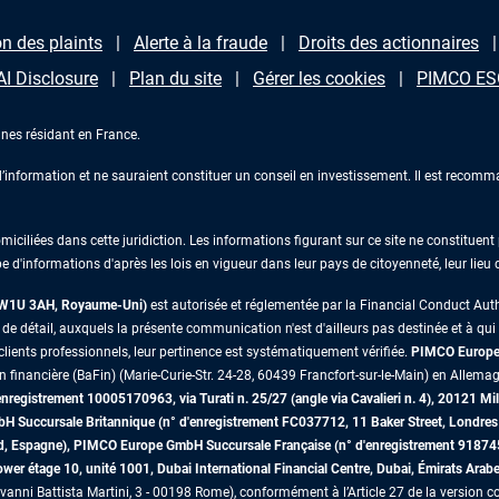
n des plaints
Alerte à la fraude
Droits des actionnaires
AI Disclosure
Plan du site
Gérer les cookies
PIMCO ESG
nes résidant en France.
information et ne sauraient constituer un conseil en investissement. Il est recomma
iliées dans cette juridiction. Les informations figurant sur ce site ne constituent p
e d'informations d'après les lois en vigueur dans leur pays de citoyenneté, leur lieu
s W1U 3AH, Royaume-Uni)
est autorisée et réglementée par la Financial Conduct Au
 détail, auxquels la présente communication n'est d'ailleurs pas destinée et à qui il 
lients professionnels, leur pertinence est systématiquement vérifiée.
PIMCO Europe 
on financière (BaFin) (Marie-Curie-Str. 24-28, 60439 Francfort-sur-le-Main) en Allemag
egistrement 10005170963, via Turati n. 25/27 (angle via Cavalieri n. 4), 20121 Mil
mbH Succursale Britannique (n° d'enregistrement FC037712, 11 Baker Street, Lon
id, Espagne), PIMCO Europe GmbH Succursale Française (n° d'enregistrement 91874
r étage 10, unité 1001, Dubai International Financial Centre, Dubai, Émirats Arab
vanni Battista Martini, 3 - 00198 Rome), conformément à l’Article 27 de la version co