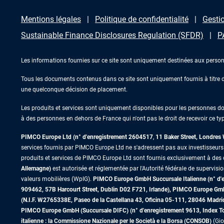
Mentions légales
Politique de confidentialité
Gestio
Sustainable Finance Disclosures Regulation (SFDR)
P
Les informations fournies sur ce site sont uniquement destinées aux person
Tous les documents contenus dans ce site sont uniquement fournis à titre d’
une quelconque décision de placement.
Les produits et services sont uniquement disponibles pour les personnes domic
à des personnes en dehors de France qui n'ont pas le droit de recevoir ce typ
PIMCO Europe Ltd (n° d'enregistrement 2604517
,
11 Baker Street, Londre
services fournis par PIMCO Europe Ltd ne s'adressent pas aux investisseurs de
produits et services de PIMCO Europe Ltd sont fournis exclusivement à des c
Allemagne)
est autorisée et réglementée par l'Autorité fédérale de supervisi
valeurs mobilières (WpIG).
PIMCO Europe GmbH Succursale Italienne (n° d'enr
909462, 57B Harcourt Street, Dublin D02 F721, Irlande), PIMCO Europe G
(N.I.F. W2765338E, Paseo de la Castellana 43, Oficina 05-111, 28046 Madr
PIMCO Europe GmbH (Succursale DIFC) (n° d'enregistrement 9613, Index Towe
italienne : la Commissione Nazionale per le Società e la Borsa (CONSOB)
(Gio