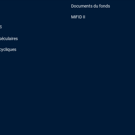
Documents du fonds
MiFID II
S
séculaires
cycliques