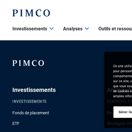
Investissements
Analyses
Outils et resso
Ce site utili
pour personna
comportement
sur ce site, 
que vous souh
Investissements
Analyses
de cookies à
amples infor
INVESTISSEMENTS
DERNIÈRES P
Gérer l
Fonds de placement
Revue de la c
ETF
Stratégies d’