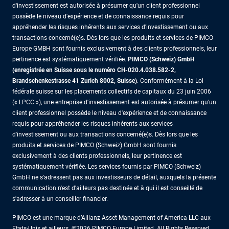
d'investissement est autorisée à présumer qu'un client professionnel
possède le niveau d'expérience et de connaissance requis pour
appréhender les risques inhérents aux services d'investissement ou aux
transactions concerné(e)s. Dès lors que les produits et services de PIMCO
Europe GMBH sont fournis exclusivement à des clients professionnels, leur
pertinence est systématiquement vérifiée.
PIMCO (Schweiz) GmbH
(enregistrée en Suisse sous le numéro CH-020.4.038.582-2,
Brandschenkestrasse 41 Zurich 8002, Suisse)
. Conformément à la Loi
fédérale suisse sur les placements collectifs de capitaux du 23 juin 2006
(« LPCC »), une entreprise d'investissement est autorisée à présumer qu'un
client professionnel possède le niveau d'expérience et de connaissance
requis pour appréhender les risques inhérents aux services
d'investissement ou aux transactions concerné(e)s. Dès lors que les
produits et services de PIMCO (Schweiz) GmbH sont fournis
exclusivement à des clients professionnels, leur pertinence est
systématiquement vérifiée. Les services fournis par PIMCO (Schweiz)
GmbH ne s'adressent pas aux investisseurs de détail, auxquels la présente
communication n'est d'ailleurs pas destinée et à qui il est conseillé de
s'adresser à un conseiller financier.
PIMCO est une marque d’Allianz Asset Management of America LLC aux
Etats-Unis et ailleurs. ©2026 PIMCO Europe Limited. All Rights Reserved.