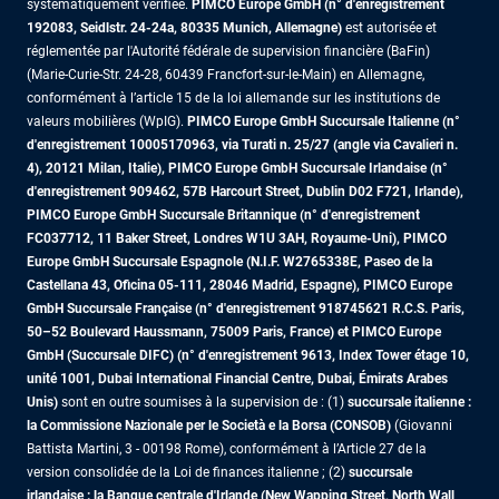
systématiquement vérifiée.
PIMCO Europe GmbH (n° d'enregistrement
192083, Seidlstr. 24-24a, 80335 Munich, Allemagne)
est autorisée et
réglementée par l'Autorité fédérale de supervision financière (BaFin)
(Marie-Curie-Str. 24-28, 60439 Francfort-sur-le-Main) en Allemagne,
conformément à l’article 15 de la loi allemande sur les institutions de
valeurs mobilières (WpIG).
PIMCO Europe GmbH Succursale Italienne (n°
d'enregistrement 10005170963, via Turati n. 25/27 (angle via Cavalieri n.
4), 20121 Milan, Italie), PIMCO Europe GmbH Succursale Irlandaise (n°
d'enregistrement 909462, 57B Harcourt Street, Dublin D02 F721, Irlande),
PIMCO Europe GmbH Succursale Britannique (n° d'enregistrement
FC037712, 11 Baker Street, Londres W1U 3AH, Royaume-Uni), PIMCO
Europe GmbH Succursale Espagnole (N.I.F. W2765338E, Paseo de la
Castellana 43, Oficina 05-111, 28046 Madrid, Espagne), PIMCO Europe
GmbH Succursale Française (n° d'enregistrement 918745621 R.C.S. Paris,
50–52 Boulevard Haussmann, 75009 Paris, France)
et PIMCO Europe
GmbH (Succursale DIFC) (n° d'enregistrement 9613, Index Tower étage 10,
unité 1001, Dubai International Financial Centre, Dubai, Émirats Arabes
Unis)
sont en outre soumises à la supervision de : (1)
succursale italienne :
la Commissione Nazionale per le Società e la Borsa (CONSOB)
(Giovanni
Battista Martini, 3 - 00198 Rome), conformément à l’Article 27 de la
version consolidée de la Loi de finances italienne ; (2)
succursale
irlandaise : la Banque centrale d'Irlande (New Wapping Street, North Wall