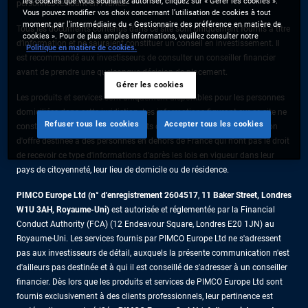
les cookies que vous souhaitez autoriser, cliquez sur « Gérer les cookies ».
personnes résidant en France.
Vous pouvez modifier vos choix concernant l’utilisation de cookies à tout
moment par l’intermédiaire du « Gestionnaire des préférence en matière de
Tous les documents contenus dans ce site sont uniquement fournis à titre
cookies ». Pour de plus amples informations, veuillez consulter notre
d’information et ne sauraient constituer un conseil en investissement. Il
Politique en matière de cookies.
est recommandé aux investisseurs de consulter un conseiller financier
avant de prendre une quelconque décision de placement.
Gérer les cookies
Les produits et services sont uniquement disponibles pour les personnes
domiciliées dans cette juridiction. Les informations figurant sur ce site ne
Refuser tous les cookies
Accepter tous les cookies
constituent pas une offre de produits ou de services ni une sollicitation
d'offre destinée à des personnes en dehors de France qui n'ont pas le droit
de recevoir ce type d'informations d'après les lois en vigueur dans leur
pays de citoyenneté, leur lieu de domicile ou de résidence.
PIMCO Europe Ltd (n° d'enregistrement 2604517
,
11 Baker Street, Londres
W1U 3AH, Royaume-Uni)
est autorisée et réglementée par la Financial
Conduct Authority (FCA) (12 Endeavour Square, Londres E20 1JN) au
Royaume-Uni. Les services fournis par PIMCO Europe Ltd ne s'adressent
pas aux investisseurs de détail, auxquels la présente communication n'est
d'ailleurs pas destinée et à qui il est conseillé de s'adresser à un conseiller
financier. Dès lors que les produits et services de PIMCO Europe Ltd sont
fournis exclusivement à des clients professionnels, leur pertinence est