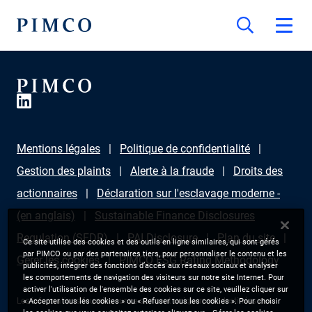
Mentions légales
Politique de confidentialité
Gestion des plaints
Alerte à la fraude
Droits des
actionnaires
Déclaration sur l'esclavage moderne -
(en anglais)
Sustainable Finance Disclosures
Regulation (SFDR)
PAI Disclosure
Plan du site
Ce site utilise des cookies et des outils en ligne similaires, qui sont gérés
par PIMCO ou par des partenaires tiers, pour personnaliser le contenu et les
Gérer les cookies
PIMCO ESG Rating Methodology
publicités, intégrer des fonctions d’accès aux réseaux sociaux et analyser
les comportements de navigation des visiteurs sur notre site Internet. Pour
activer l'utilisation de l'ensemble des cookies sur ce site, veuillez cliquer sur
Les informations fournies sur ce site sont uniquement destinées aux
« Accepter tous les cookies » ou « Refuser tous les cookies ». Pour choisir