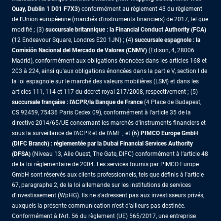
Quay, Dublin 1 D01 F7X3)
conformément au règlement 43 du règlement
de l’Union européenne (marchés d’instruments financiers) de 2017, tel que
modifié ; (3)
succursale britannique : la Financial Conduct Authority (FCA)
(12 Endeavour Square, Londres E20 1JN) ; (4)
succursale espagnole : la
Comisión Nacional del Mercado de Valores (CNMV)
(Edison, 4, 28006
Madrid), conformément aux obligations énoncées dans les articles 168 et
203 à 224, ainsi qu'aux obligations énoncées dans la partie V, section I de
la loi espagnole sur le marché des valeurs mobilières (LSM) et dans les
articles 111, 114 et 117 du décret royal 217/2008, respectivement ; (5)
succursale française : l'ACPR/la Banque de France
(4 Place de Budapest,
CS 92459, 75436 Paris Cedex 09), conformément à l'article 35 de la
directive 2014/65/UE concernant les marchés d'instruments financiers et
sous la surveillance de l'ACPR et de l'AMF ; et (6)
PIMCO Europe GmbH
(DIFC Branch) : réglementée par la Dubai Financial Services Authority
(DFSA)
(Niveau 13, Aile Ouest, The Gate, DIFC) conformément à l’article 48
de la loi réglementaire de 2004. Les services fournis par PIMCO Europe
GmbH sont réservés aux clients professionnels, tels que définis à l'article
67, paragraphe 2, de la loi allemande sur les institutions de services
d'investissement (WpHG). Ils ne s'adressent pas aux investisseurs privés,
auxquels la présente communication n'est d'ailleurs pas destinée.
Conformément à l’Art. 56 du règlement (UE) 565/2017, une entreprise