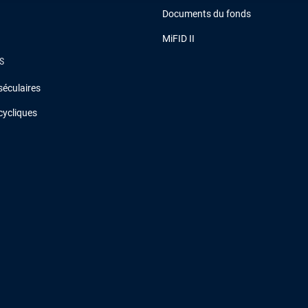
Documents du fonds
MiFID II
S
séculaires
cycliques