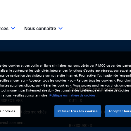
urces
Nous connaître
se des cookies et des outils en ligne similaires, qui sont gérés par PIMCO ou par des parten
liser le contenu et les publicités, intégrer des fonctions d’accès aux réseaux sociaux et a
s de navigation des visiteurs sur notre site Internet. Pour activer l'utilisation de l'ense
veuillez cliquer sur « Accepter tous les cookies » ou « Refuser tous les cookies ». Pour choi
aitez autoriser, cliquez sur « Gérer les cookies ». Vous pouvez modifier vos choix concerna
Outils et ressources
 tout moment par l’intermédiaire du « Gestionnaire des préférence en matière de cookies 
mations, veuillez consulter notre
Politique en matière de cookies.
ERSPECTIVES
OUTILS
es cookies
Refuser tous les cookies
Accepter tous
onjoncture et des marchés
Clients Solutions & Analytics
investissement
RESSOURCES