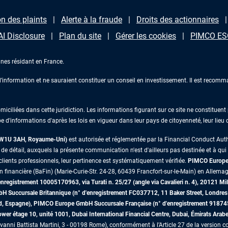
n des plaints
Alerte à la fraude
Droits des actionnaires
AI Disclosure
Plan du site
Gérer les cookies
PIMCO ESG
nes résidant en France.
information et ne sauraient constituer un conseil en investissement. Il est recomma
iliées dans cette juridiction. Les informations figurant sur ce site ne constituent p
e d'informations d'après les lois en vigueur dans leur pays de citoyenneté, leur lieu
s W1U 3AH, Royaume-Uni)
est autorisée et réglementée par la Financial Conduct Au
 détail, auxquels la présente communication n'est d'ailleurs pas destinée et à qui il 
lients professionnels, leur pertinence est systématiquement vérifiée.
PIMCO Europe 
on financière (BaFin) (Marie-Curie-Str. 24-28, 60439 Francfort-sur-le-Main) en Allemag
egistrement 10005170963, via Turati n. 25/27 (angle via Cavalieri n. 4), 20121 Mil
mbH Succursale Britannique (n° d'enregistrement FC037712, 11 Baker Street, Lon
id, Espagne), PIMCO Europe GmbH Succursale Française (n° d'enregistrement 91874
r étage 10, unité 1001, Dubai International Financial Centre, Dubai, Émirats Arab
vanni Battista Martini, 3 - 00198 Rome), conformément à l’Article 27 de la version co