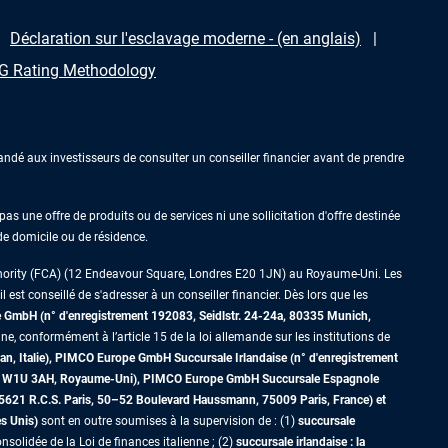
Déclaration sur l'esclavage moderne - (en anglais)
 Rating Methodology
ndé aux investisseurs de consulter un conseiller financier avant de prendre
as une offre de produits ou de services ni une sollicitation d'offre destinée
 de domicile ou de résidence.
thority (FCA) (12 Endeavour Square, Londres E20 1JN) au Royaume-Uni. Les
est conseillé de s'adresser à un conseiller financier. Dès lors que les
GmbH (n° d'enregistrement 192083, Seidlstr. 24-24a, 80335 Munich,
ne, conformément à l’article 15 de la loi allemande sur les institutions de
an, Italie), PIMCO Europe GmbH Succursale Irlandaise (n° d'enregistrement
dres W1U 3AH, Royaume-Uni), PIMCO Europe GmbH Succursale Espagnole
5621 R.C.S. Paris,
50–52 Boulevard Haussmann, 75009 Paris, France)
et
es Unis)
sont en outre soumises à la supervision de : (1)
succursale
nsolidée de la Loi de finances italienne ; (2)
succursale irlandaise : la