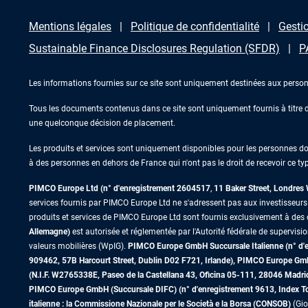
Mentions légales
Politique de confidentialité
Gestio
Sustainable Finance Disclosures Regulation (SFDR)
P
Les informations fournies sur ce site sont uniquement destinées aux person
Tous les documents contenus dans ce site sont uniquement fournis à titre d’
une quelconque décision de placement.
Les produits et services sont uniquement disponibles pour les personnes domic
à des personnes en dehors de France qui n'ont pas le droit de recevoir ce typ
PIMCO Europe Ltd (n° d'enregistrement 2604517
,
11 Baker Street, Londre
services fournis par PIMCO Europe Ltd ne s'adressent pas aux investisseurs de
produits et services de PIMCO Europe Ltd sont fournis exclusivement à des c
Allemagne)
est autorisée et réglementée par l'Autorité fédérale de supervisi
valeurs mobilières (WpIG).
PIMCO Europe GmbH Succursale Italienne (n° d'enr
909462, 57B Harcourt Street, Dublin D02 F721, Irlande), PIMCO Europe G
(N.I.F. W2765338E, Paseo de la Castellana 43, Oficina 05-111, 28046 Madr
PIMCO Europe GmbH (Succursale DIFC) (n° d'enregistrement 9613, Index Towe
italienne : la Commissione Nazionale per le Società e la Borsa (CONSOB)
(Gio