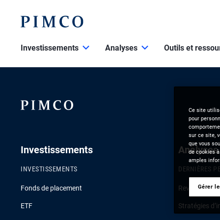
Investissements
Analyses
Outils et resso
Ce site utili
pour personna
comportement
sur ce site, 
que vous souh
Investissements
Analyses
de cookies à
amples infor
INVESTISSEMENTS
DERNIÈRES P
Gérer l
Fonds de placement
Revue de la c
ETF
Stratégies d’