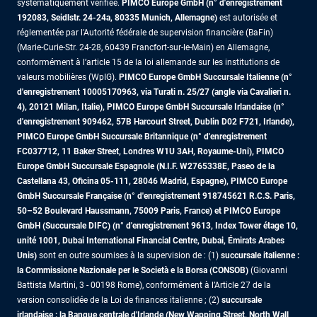
systématiquement vérifiée.
PIMCO Europe GmbH (n° d'enregistrement
192083, Seidlstr. 24-24a, 80335 Munich, Allemagne)
est autorisée et
réglementée par l'Autorité fédérale de supervision financière (BaFin)
(Marie-Curie-Str. 24-28, 60439 Francfort-sur-le-Main) en Allemagne,
conformément à l’article 15 de la loi allemande sur les institutions de
valeurs mobilières (WpIG).
PIMCO Europe GmbH Succursale Italienne (n°
d'enregistrement 10005170963, via Turati n. 25/27 (angle via Cavalieri n.
4), 20121 Milan, Italie), PIMCO Europe GmbH Succursale Irlandaise (n°
d'enregistrement 909462, 57B Harcourt Street, Dublin D02 F721, Irlande),
PIMCO Europe GmbH Succursale Britannique (n° d'enregistrement
FC037712, 11 Baker Street, Londres W1U 3AH, Royaume-Uni), PIMCO
Europe GmbH Succursale Espagnole (N.I.F. W2765338E, Paseo de la
Castellana 43, Oficina 05-111, 28046 Madrid, Espagne), PIMCO Europe
GmbH Succursale Française (n° d'enregistrement 918745621 R.C.S. Paris,
50–52 Boulevard Haussmann, 75009 Paris, France)
et PIMCO Europe
GmbH (Succursale DIFC) (n° d'enregistrement 9613, Index Tower étage 10,
unité 1001, Dubai International Financial Centre, Dubai, Émirats Arabes
Unis)
sont en outre soumises à la supervision de : (1)
succursale italienne :
la Commissione Nazionale per le Società e la Borsa (CONSOB)
(Giovanni
Battista Martini, 3 - 00198 Rome), conformément à l’Article 27 de la
version consolidée de la Loi de finances italienne ; (2)
succursale
irlandaise : la Banque centrale d'Irlande (New Wapping Street, North Wall