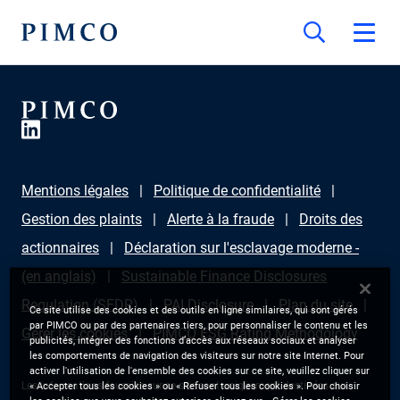
Mentions légales
Politique de confidentialité
Gestion des plaints
Alerte à la fraude
Droits des
actionnaires
Déclaration sur l'esclavage moderne -
(en anglais)
Sustainable Finance Disclosures
Regulation (SFDR)
PAI Disclosure
Plan du site
Ce site utilise des cookies et des outils en ligne similaires, qui sont gérés
par PIMCO ou par des partenaires tiers, pour personnaliser le contenu et les
Gérer les cookies
PIMCO ESG Rating Methodology
publicités, intégrer des fonctions d’accès aux réseaux sociaux et analyser
les comportements de navigation des visiteurs sur notre site Internet. Pour
activer l'utilisation de l'ensemble des cookies sur ce site, veuillez cliquer sur
Les informations fournies sur ce site sont uniquement destinées aux
« Accepter tous les cookies » ou « Refuser tous les cookies ». Pour choisir