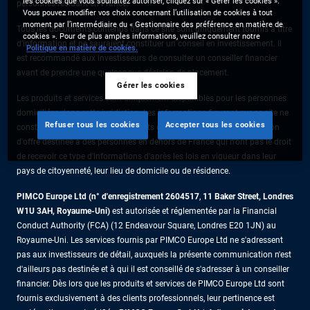
les cookies que vous souhaitez autoriser, cliquez sur « Gérer les cookies ».
personnes résidant en France.
Vous pouvez modifier vos choix concernant l’utilisation de cookies à tout
moment par l’intermédiaire du « Gestionnaire des préférence en matière de
Tous les documents contenus dans ce site sont uniquement fournis à titre
cookies ». Pour de plus amples informations, veuillez consulter notre
d’information et ne sauraient constituer un conseil en investissement. Il
Politique en matière de cookies.
est recommandé aux investisseurs de consulter un conseiller financier
avant de prendre une quelconque décision de placement.
Gérer les cookies
Les produits et services sont uniquement disponibles pour les personnes
domiciliées dans cette juridiction. Les informations figurant sur ce site ne
Refuser tous les cookies
Accepter tous les cookies
constituent pas une offre de produits ou de services ni une sollicitation
d'offre destinée à des personnes en dehors de France qui n'ont pas le droit
de recevoir ce type d'informations d'après les lois en vigueur dans leur
pays de citoyenneté, leur lieu de domicile ou de résidence.
PIMCO Europe Ltd (n° d'enregistrement 2604517
,
11 Baker Street, Londres
W1U 3AH, Royaume-Uni)
est autorisée et réglementée par la Financial
Conduct Authority (FCA) (12 Endeavour Square, Londres E20 1JN) au
Royaume-Uni. Les services fournis par PIMCO Europe Ltd ne s'adressent
pas aux investisseurs de détail, auxquels la présente communication n'est
d'ailleurs pas destinée et à qui il est conseillé de s'adresser à un conseiller
financier. Dès lors que les produits et services de PIMCO Europe Ltd sont
fournis exclusivement à des clients professionnels, leur pertinence est