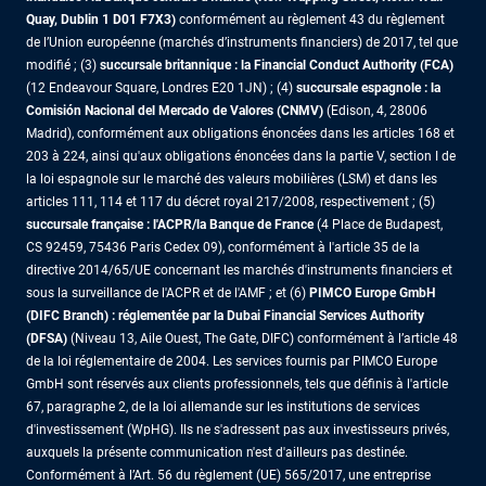
Quay, Dublin 1 D01 F7X3)
conformément au règlement 43 du règlement
de l’Union européenne (marchés d’instruments financiers) de 2017, tel que
modifié ; (3)
succursale britannique : la Financial Conduct Authority (FCA)
(12 Endeavour Square, Londres E20 1JN) ; (4)
succursale espagnole : la
Comisión Nacional del Mercado de Valores (CNMV)
(Edison, 4, 28006
Madrid), conformément aux obligations énoncées dans les articles 168 et
203 à 224, ainsi qu'aux obligations énoncées dans la partie V, section I de
la loi espagnole sur le marché des valeurs mobilières (LSM) et dans les
articles 111, 114 et 117 du décret royal 217/2008, respectivement ; (5)
succursale française : l'ACPR/la Banque de France
(4 Place de Budapest,
CS 92459, 75436 Paris Cedex 09), conformément à l'article 35 de la
directive 2014/65/UE concernant les marchés d'instruments financiers et
sous la surveillance de l'ACPR et de l'AMF ; et (6)
PIMCO Europe GmbH
(DIFC Branch) : réglementée par la Dubai Financial Services Authority
(DFSA)
(Niveau 13, Aile Ouest, The Gate, DIFC) conformément à l’article 48
de la loi réglementaire de 2004. Les services fournis par PIMCO Europe
GmbH sont réservés aux clients professionnels, tels que définis à l'article
67, paragraphe 2, de la loi allemande sur les institutions de services
d'investissement (WpHG). Ils ne s'adressent pas aux investisseurs privés,
auxquels la présente communication n'est d'ailleurs pas destinée.
Conformément à l’Art. 56 du règlement (UE) 565/2017, une entreprise