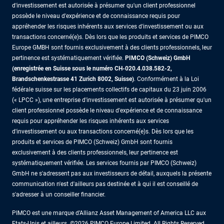
d'investissement est autorisée à présumer qu'un client professionnel
possède le niveau d'expérience et de connaissance requis pour
appréhender les risques inhérents aux services d'investissement ou aux
transactions concerné(e)s. Dès lors que les produits et services de PIMCO
Europe GMBH sont fournis exclusivement à des clients professionnels, leur
pertinence est systématiquement vérifiée.
PIMCO (Schweiz) GmbH
(enregistrée en Suisse sous le numéro CH-020.4.038.582-2,
Brandschenkestrasse 41 Zurich 8002, Suisse)
. Conformément à la Loi
fédérale suisse sur les placements collectifs de capitaux du 23 juin 2006
(« LPCC »), une entreprise d'investissement est autorisée à présumer qu'un
client professionnel possède le niveau d'expérience et de connaissance
requis pour appréhender les risques inhérents aux services
d'investissement ou aux transactions concerné(e)s. Dès lors que les
produits et services de PIMCO (Schweiz) GmbH sont fournis
exclusivement à des clients professionnels, leur pertinence est
systématiquement vérifiée. Les services fournis par PIMCO (Schweiz)
GmbH ne s'adressent pas aux investisseurs de détail, auxquels la présente
communication n'est d'ailleurs pas destinée et à qui il est conseillé de
s'adresser à un conseiller financier.
PIMCO est une marque d’Allianz Asset Management of America LLC aux
Etats-Unis et ailleurs. ©2026 PIMCO Europe Limited. All Rights Reserved.