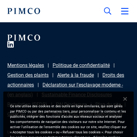
Mentions légales
Politique de confidentialité
Gestion des plaints
Alerte à la fraude
Droits des
actionnaires
Déclaration sur l'esclavage moderne -
(en anglais)
Sustainable Finance Disclosures
Regulation (SFDR)
PAI Disclosure
Plan du site
Ce site utilise des cookies et des outils en ligne similaires, qui sont gérés
par PIMCO ou par des partenaires tiers, pour personnaliser le contenu et les
Gérer les cookies
PIMCO ESG Rating Methodology
publicités, intégrer des fonctions d’accès aux réseaux sociaux et analyser
les comportements de navigation des visiteurs sur notre site Internet. Pour
activer l'utilisation de l'ensemble des cookies sur ce site, veuillez cliquer sur
Les informations fournies sur ce site sont uniquement destinées aux
« Accepter tous les cookies » ou « Refuser tous les cookies ». Pour choisir