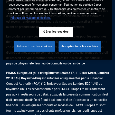
les cookies que vous souhaitez autoriser, cliquez sur « Gérer les cookies ».
personnes résidant en France.
Vous pouvez modifier vos choix concernant l’utilisation de cookies à tout
moment par l’intermédiaire du « Gestionnaire des préférence en matière de
Tous les documents contenus dans ce site sont uniquement fournis à titre
cookies ». Pour de plus amples informations, veuillez consulter notre
d’information et ne sauraient constituer un conseil en investissement. Il
Politique en matière de cookies.
est recommandé aux investisseurs de consulter un conseiller financier
avant de prendre une quelconque décision de placement.
Gérer les cookies
Les produits et services sont uniquement disponibles pour les personnes
domiciliées dans cette juridiction. Les informations figurant sur ce site ne
Refuser tous les cookies
Accepter tous les cookies
constituent pas une offre de produits ou de services ni une sollicitation
d'offre destinée à des personnes en dehors de France qui n'ont pas le droit
de recevoir ce type d'informations d'après les lois en vigueur dans leur
pays de citoyenneté, leur lieu de domicile ou de résidence.
PIMCO Europe Ltd (n° d'enregistrement 2604517
,
11 Baker Street, Londres
W1U 3AH, Royaume-Uni)
est autorisée et réglementée par la Financial
Conduct Authority (FCA) (12 Endeavour Square, Londres E20 1JN) au
Royaume-Uni. Les services fournis par PIMCO Europe Ltd ne s'adressent
pas aux investisseurs de détail, auxquels la présente communication n'est
d'ailleurs pas destinée et à qui il est conseillé de s'adresser à un conseiller
financier. Dès lors que les produits et services de PIMCO Europe Ltd sont
fournis exclusivement à des clients professionnels, leur pertinence est