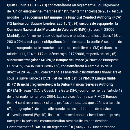
Quay, Dublin 1 D01 F7X3)
conformément au règlement 43 du règlement
de l’Union européenne (marchés d’instruments financiers) de 2017, tel que
modifié ; (3)
succursale britannique : la Financial Conduct Authority (FCA)
(12 Endeavour Square, Londres E20 1JN) ; (4)
succursale espagnole : la
Comisión Nacional del Mercado de Valores (CNMV)
(Edison, 4, 28006
Madrid), conformément aux obligations énoncées dans les articles 168 et
203 à 224, ainsi qu'aux obligations énoncées dans la partie V, section I de
la loi espagnole sur le marché des valeurs mobilières (LSM) et dans les
articles 111, 114 et 117 du décret royal 217/2008, respectivement ; (5)
succursale française : l'ACPR/la Banque de France
(4 Place de Budapest,
CS 92459, 75436 Paris Cedex 09), conformément à l'article 35 de la
directive 2014/65/UE concernant les marchés d'instruments financiers et
sous la surveillance de l'ACPR et de l'AMF ; et (6)
PIMCO Europe GmbH
(DIFC Branch) : réglementée par la Dubai Financial Services Authority
(DFSA)
(Niveau 13, Aile Ouest, The Gate, DIFC) conformément à l’article 48
de la loi réglementaire de 2004. Les services fournis par PIMCO Europe
GmbH sont réservés aux clients professionnels, tels que définis à l'article
67, paragraphe 2, de la loi allemande sur les institutions de services
d'investissement (WpHG). Ils ne s'adressent pas aux investisseurs privés,
auxquels la présente communication n'est d'ailleurs pas destinée.
Conformément à l’Art. 56 du règlement (UE) 565/2017, une entreprise