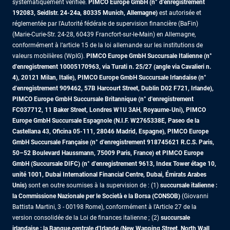
systématiquement vérifiée.
PIMCO Europe GmbH (n° d'enregistrement
192083, Seidlstr. 24-24a, 80335 Munich, Allemagne)
est autorisée et
réglementée par l'Autorité fédérale de supervision financière (BaFin)
(Marie-Curie-Str. 24-28, 60439 Francfort-sur-le-Main) en Allemagne,
conformément à l’article 15 de la loi allemande sur les institutions de
valeurs mobilières (WpIG).
PIMCO Europe GmbH Succursale Italienne (n°
d'enregistrement 10005170963, via Turati n. 25/27 (angle via Cavalieri n.
4), 20121 Milan, Italie), PIMCO Europe GmbH Succursale Irlandaise (n°
d'enregistrement 909462, 57B Harcourt Street, Dublin D02 F721, Irlande),
PIMCO Europe GmbH Succursale Britannique (n° d'enregistrement
FC037712, 11 Baker Street, Londres W1U 3AH, Royaume-Uni), PIMCO
Europe GmbH Succursale Espagnole (N.I.F. W2765338E, Paseo de la
Castellana 43, Oficina 05-111, 28046 Madrid, Espagne), PIMCO Europe
GmbH Succursale Française (n° d'enregistrement 918745621 R.C.S. Paris,
50–52 Boulevard Haussmann, 75009 Paris, France)
et PIMCO Europe
GmbH (Succursale DIFC) (n° d'enregistrement 9613, Index Tower étage 10,
unité 1001, Dubai International Financial Centre, Dubai, Émirats Arabes
Unis)
sont en outre soumises à la supervision de : (1)
succursale italienne :
la Commissione Nazionale per le Società e la Borsa (CONSOB)
(Giovanni
Battista Martini, 3 - 00198 Rome), conformément à l’Article 27 de la
version consolidée de la Loi de finances italienne ; (2)
succursale
irlandaise : la Banque centrale d'Irlande (New Wapping Street, North Wall