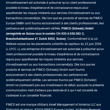
d'investissement est autorisée à présumer qu'un client professionnel
possède le niveau d'expérience et de connaissance requis pour
appréhender les risques inhérents aux services d'investissement ou aux
transactions concerné(e)s. Dès lors que les produits et services de PIMCO
Europe GMBH sont fournis exclusivement à des clients professionnels, leur
pertinence est systématiquement vérifiée.
PIMCO (Schweiz) GmbH
(enregistrée en Suisse sous le numéro CH-020.4.038.582-2,
Brandschenkestrasse 41 Zurich 8002, Suisse)
. Conformément à la Loi
fédérale suisse sur les placements collectifs de capitaux du 23 juin 2006
(« LPCC »), une entreprise d'investissement est autorisée à présumer qu'un
client professionnel possède le niveau d'expérience et de connaissance
requis pour appréhender les risques inhérents aux services
d'investissement ou aux transactions concerné(e)s. Dès lors que les
produits et services de PIMCO (Schweiz) GmbH sont fournis
exclusivement à des clients professionnels, leur pertinence est
systématiquement vérifiée. Les services fournis par PIMCO (Schweiz)
GmbH ne s'adressent pas aux investisseurs de détail, auxquels la présente
communication n'est d'ailleurs pas destinée et à qui il est conseillé de
s'adresser à un conseiller financier.
PIMCO est une marque d’Allianz Asset Management of America LLC aux
Etats-Unis et ailleurs. ©2026 PIMCO Europe Limited. All Rights Reserved.