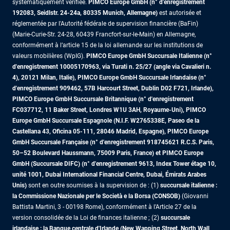
systématiquement vérifiée.
PIMCO Europe GmbH (n° d'enregistrement
192083, Seidlstr. 24-24a, 80335 Munich, Allemagne)
est autorisée et
réglementée par l'Autorité fédérale de supervision financière (BaFin)
(Marie-Curie-Str. 24-28, 60439 Francfort-sur-le-Main) en Allemagne,
conformément à l’article 15 de la loi allemande sur les institutions de
valeurs mobilières (WpIG).
PIMCO Europe GmbH Succursale Italienne (n°
d'enregistrement 10005170963, via Turati n. 25/27 (angle via Cavalieri n.
4), 20121 Milan, Italie), PIMCO Europe GmbH Succursale Irlandaise (n°
d'enregistrement 909462, 57B Harcourt Street, Dublin D02 F721, Irlande),
PIMCO Europe GmbH Succursale Britannique (n° d'enregistrement
FC037712, 11 Baker Street, Londres W1U 3AH, Royaume-Uni), PIMCO
Europe GmbH Succursale Espagnole (N.I.F. W2765338E, Paseo de la
Castellana 43, Oficina 05-111, 28046 Madrid, Espagne), PIMCO Europe
GmbH Succursale Française (n° d'enregistrement 918745621 R.C.S. Paris,
50–52 Boulevard Haussmann, 75009 Paris, France)
et PIMCO Europe
GmbH (Succursale DIFC) (n° d'enregistrement 9613, Index Tower étage 10,
unité 1001, Dubai International Financial Centre, Dubai, Émirats Arabes
Unis)
sont en outre soumises à la supervision de : (1)
succursale italienne :
la Commissione Nazionale per le Società e la Borsa (CONSOB)
(Giovanni
Battista Martini, 3 - 00198 Rome), conformément à l’Article 27 de la
version consolidée de la Loi de finances italienne ; (2)
succursale
irlandaise : la Banque centrale d'Irlande (New Wapping Street, North Wall