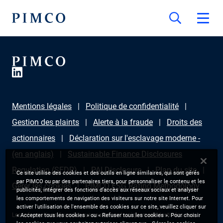
Mentions légales
Politique de confidentialité
Gestion des plaints
Alerte à la fraude
Droits des
actionnaires
Déclaration sur l'esclavage moderne -
(en anglais)
Sustainable Finance Disclosures
Regulation (SFDR)
PAI Disclosure
Plan du site
Ce site utilise des cookies et des outils en ligne similaires, qui sont gérés
par PIMCO ou par des partenaires tiers, pour personnaliser le contenu et les
Gérer les cookies
PIMCO ESG Rating Methodology
publicités, intégrer des fonctions d’accès aux réseaux sociaux et analyser
les comportements de navigation des visiteurs sur notre site Internet. Pour
activer l'utilisation de l'ensemble des cookies sur ce site, veuillez cliquer sur
Les informations fournies sur ce site sont uniquement destinées aux
« Accepter tous les cookies » ou « Refuser tous les cookies ». Pour choisir