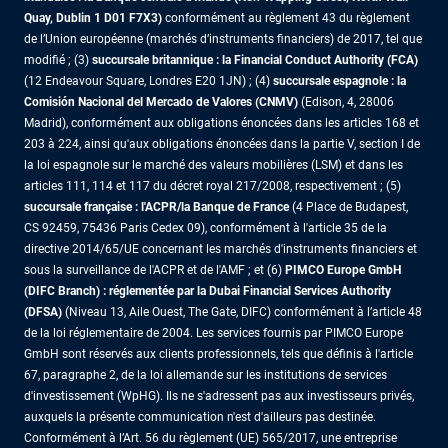
Quay, Dublin 1 D01 F7X3)
conformément au règlement 43 du règlement
de l’Union européenne (marchés d’instruments financiers) de 2017, tel que
modifié ; (3)
succursale britannique : la Financial Conduct Authority (FCA)
(12 Endeavour Square, Londres E20 1JN) ; (4)
succursale espagnole : la
Comisión Nacional del Mercado de Valores (CNMV)
(Edison, 4, 28006
Madrid), conformément aux obligations énoncées dans les articles 168 et
203 à 224, ainsi qu'aux obligations énoncées dans la partie V, section I de
la loi espagnole sur le marché des valeurs mobilières (LSM) et dans les
articles 111, 114 et 117 du décret royal 217/2008, respectivement ; (5)
succursale française : l'ACPR/la Banque de France
(4 Place de Budapest,
CS 92459, 75436 Paris Cedex 09), conformément à l'article 35 de la
directive 2014/65/UE concernant les marchés d'instruments financiers et
sous la surveillance de l'ACPR et de l'AMF ; et (6)
PIMCO Europe GmbH
(DIFC Branch) : réglementée par la Dubai Financial Services Authority
(DFSA)
(Niveau 13, Aile Ouest, The Gate, DIFC) conformément à l’article 48
de la loi réglementaire de 2004. Les services fournis par PIMCO Europe
GmbH sont réservés aux clients professionnels, tels que définis à l'article
67, paragraphe 2, de la loi allemande sur les institutions de services
d'investissement (WpHG). Ils ne s'adressent pas aux investisseurs privés,
auxquels la présente communication n'est d'ailleurs pas destinée.
Conformément à l’Art. 56 du règlement (UE) 565/2017, une entreprise