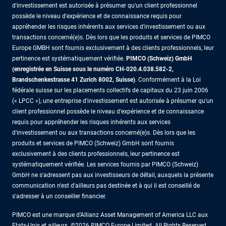
d'investissement est autorisée à présumer qu'un client professionnel
possède le niveau d'expérience et de connaissance requis pour
appréhender les risques inhérents aux services d'investissement ou aux
transactions concerné(e)s. Dès lors que les produits et services de PIMCO
Europe GMBH sont fournis exclusivement à des clients professionnels, leur
pertinence est systématiquement vérifiée.
PIMCO (Schweiz) GmbH
(enregistrée en Suisse sous le numéro CH-020.4.038.582-2,
Brandschenkestrasse 41 Zurich 8002, Suisse)
. Conformément à la Loi
fédérale suisse sur les placements collectifs de capitaux du 23 juin 2006
(« LPCC »), une entreprise d'investissement est autorisée à présumer qu'un
client professionnel possède le niveau d'expérience et de connaissance
requis pour appréhender les risques inhérents aux services
d'investissement ou aux transactions concerné(e)s. Dès lors que les
produits et services de PIMCO (Schweiz) GmbH sont fournis
exclusivement à des clients professionnels, leur pertinence est
systématiquement vérifiée. Les services fournis par PIMCO (Schweiz)
GmbH ne s'adressent pas aux investisseurs de détail, auxquels la présente
communication n'est d'ailleurs pas destinée et à qui il est conseillé de
s'adresser à un conseiller financier.
PIMCO est une marque d’Allianz Asset Management of America LLC aux
Etats-Unis et ailleurs. ©2026 PIMCO Europe Limited. All Rights Reserved.