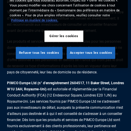
les cookies que vous souhaitez autoriser, cliquez sur « Gérer les cookies ».
personnes résidant en France.
Vous pouvez modifier vos choix concernant l’utilisation de cookies à tout
moment par l’intermédiaire du « Gestionnaire des préférence en matière de
Tous les documents contenus dans ce site sont uniquement fournis à titre
cookies ». Pour de plus amples informations, veuillez consulter notre
d’information et ne sauraient constituer un conseil en investissement. Il
Politique en matière de cookies.
est recommandé aux investisseurs de consulter un conseiller financier
avant de prendre une quelconque décision de placement.
Gérer les cookies
Les produits et services sont uniquement disponibles pour les personnes
domiciliées dans cette juridiction. Les informations figurant sur ce site ne
Refuser tous les cookies
Accepter tous les cookies
constituent pas une offre de produits ou de services ni une sollicitation
d'offre destinée à des personnes en dehors de France qui n'ont pas le droit
de recevoir ce type d'informations d'après les lois en vigueur dans leur
pays de citoyenneté, leur lieu de domicile ou de résidence.
PIMCO Europe Ltd (n° d'enregistrement 2604517
,
11 Baker Street, Londres
W1U 3AH, Royaume-Uni)
est autorisée et réglementée par la Financial
Conduct Authority (FCA) (12 Endeavour Square, Londres E20 1JN) au
Royaume-Uni. Les services fournis par PIMCO Europe Ltd ne s'adressent
pas aux investisseurs de détail, auxquels la présente communication n'est
d'ailleurs pas destinée et à qui il est conseillé de s'adresser à un conseiller
financier. Dès lors que les produits et services de PIMCO Europe Ltd sont
fournis exclusivement à des clients professionnels, leur pertinence est