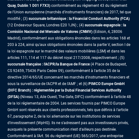
Quay, Dublin 1 D01 F7X3)
conformément au règlement 43 du règlement
de l’Union européenne (marchés d’instruments financiers) de 2017, tel que
modifié ; (3)
succursale britannique : la Financial Conduct Authority (FCA)
(12 Endeavour Square, Londres E20 1JN) ; (4)
succursale espagnole : la
Comisión Nacional del Mercado de Valores (CNMV)
(Edison, 4, 28006
Madrid), conformément aux obligations énoncées dans les articles 168 et
203 à 224, ainsi qu'aux obligations énoncées dans la partie V, section I de
la loi espagnole sur le marché des valeurs mobilières (LSM) et dans les
articles 111, 114 et 117 du décret royal 217/2008, respectivement ; (5)
succursale française : l'ACPR/la Banque de France
(4 Place de Budapest,
CS 92459, 75436 Paris Cedex 09), conformément à l'article 35 de la
directive 2014/65/UE concernant les marchés d'instruments financiers et
sous la surveillance de l'ACPR et de l'AMF ; et (6)
PIMCO Europe GmbH
(DIFC Branch) : réglementée par la Dubai Financial Services Authority
(DFSA)
(Niveau 13, Aile Ouest, The Gate, DIFC) conformément à l’article 48
de la loi réglementaire de 2004. Les services fournis par PIMCO Europe
GmbH sont réservés aux clients professionnels, tels que définis à l'article
67, paragraphe 2, de la loi allemande sur les institutions de services
d'investissement (WpHG). Ils ne s'adressent pas aux investisseurs privés,
auxquels la présente communication n'est d'ailleurs pas destinée.
Conformément à l’Art. 56 du règlement (UE) 565/2017, une entreprise