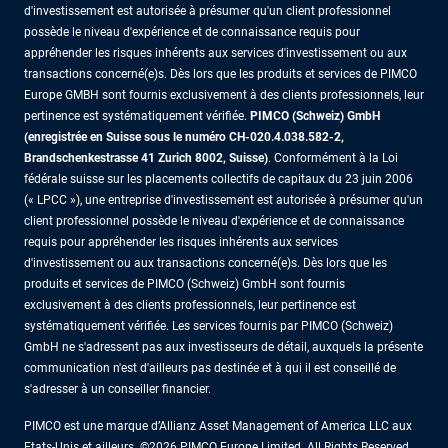
d'investissement est autorisée à présumer qu'un client professionnel
possède le niveau d'expérience et de connaissance requis pour
appréhender les risques inhérents aux services d'investissement ou aux
transactions concerné(e)s. Dès lors que les produits et services de PIMCO
Europe GMBH sont fournis exclusivement à des clients professionnels, leur
pertinence est systématiquement vérifiée.
PIMCO (Schweiz) GmbH
(enregistrée en Suisse sous le numéro CH-020.4.038.582-2,
Brandschenkestrasse 41 Zurich 8002, Suisse)
. Conformément à la Loi
fédérale suisse sur les placements collectifs de capitaux du 23 juin 2006
(« LPCC »), une entreprise d'investissement est autorisée à présumer qu'un
client professionnel possède le niveau d'expérience et de connaissance
requis pour appréhender les risques inhérents aux services
d'investissement ou aux transactions concerné(e)s. Dès lors que les
produits et services de PIMCO (Schweiz) GmbH sont fournis
exclusivement à des clients professionnels, leur pertinence est
systématiquement vérifiée. Les services fournis par PIMCO (Schweiz)
GmbH ne s'adressent pas aux investisseurs de détail, auxquels la présente
communication n'est d'ailleurs pas destinée et à qui il est conseillé de
s'adresser à un conseiller financier.
PIMCO est une marque d’Allianz Asset Management of America LLC aux
Etats-Unis et ailleurs. ©2026 PIMCO Europe Limited. All Rights Reserved.