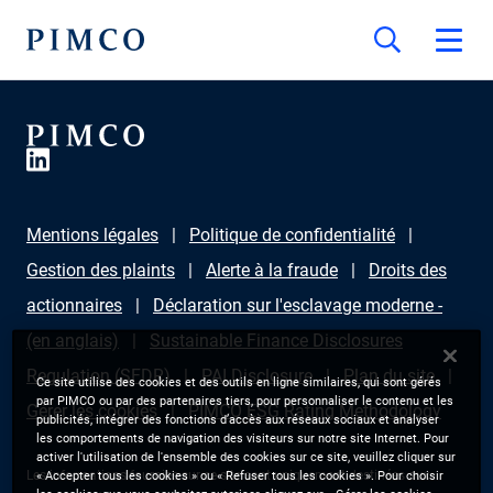
Mentions légales
Politique de confidentialité
Gestion des plaints
Alerte à la fraude
Droits des
actionnaires
Déclaration sur l'esclavage moderne -
(en anglais)
Sustainable Finance Disclosures
Regulation (SFDR)
PAI Disclosure
Plan du site
Ce site utilise des cookies et des outils en ligne similaires, qui sont gérés
par PIMCO ou par des partenaires tiers, pour personnaliser le contenu et les
Gérer les cookies
PIMCO ESG Rating Methodology
publicités, intégrer des fonctions d’accès aux réseaux sociaux et analyser
les comportements de navigation des visiteurs sur notre site Internet. Pour
activer l'utilisation de l'ensemble des cookies sur ce site, veuillez cliquer sur
Les informations fournies sur ce site sont uniquement destinées aux
« Accepter tous les cookies » ou « Refuser tous les cookies ». Pour choisir