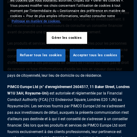
les cookies que vous souhaitez autoriser, cliquez sur « Gérer les cookies ».
personnes résidant en France.
Vous pouvez modifier vos choix concernant l’utilisation de cookies à tout
moment par l’intermédiaire du « Gestionnaire des préférence en matière de
Tous les documents contenus dans ce site sont uniquement fournis à titre
cookies ». Pour de plus amples informations, veuillez consulter notre
d’information et ne sauraient constituer un conseil en investissement. Il
Politique en matière de cookies.
est recommandé aux investisseurs de consulter un conseiller financier
avant de prendre une quelconque décision de placement.
Gérer les cookies
Les produits et services sont uniquement disponibles pour les personnes
domiciliées dans cette juridiction. Les informations figurant sur ce site ne
Refuser tous les cookies
Accepter tous les cookies
constituent pas une offre de produits ou de services ni une sollicitation
d'offre destinée à des personnes en dehors de France qui n'ont pas le droit
de recevoir ce type d'informations d'après les lois en vigueur dans leur
pays de citoyenneté, leur lieu de domicile ou de résidence.
PIMCO Europe Ltd (n° d'enregistrement 2604517
,
11 Baker Street, Londres
W1U 3AH, Royaume-Uni)
est autorisée et réglementée par la Financial
Conduct Authority (FCA) (12 Endeavour Square, Londres E20 1JN) au
Royaume-Uni. Les services fournis par PIMCO Europe Ltd ne s'adressent
pas aux investisseurs de détail, auxquels la présente communication n'est
d'ailleurs pas destinée et à qui il est conseillé de s'adresser à un conseiller
financier. Dès lors que les produits et services de PIMCO Europe Ltd sont
fournis exclusivement à des clients professionnels, leur pertinence est