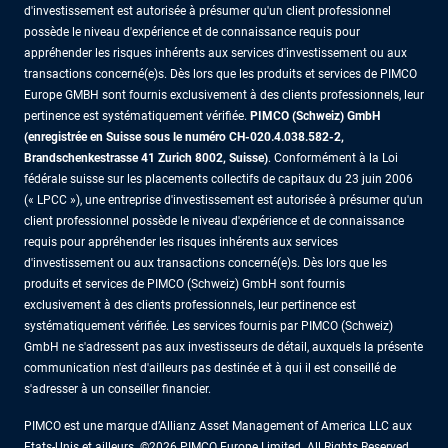
d'investissement est autorisée à présumer qu'un client professionnel
possède le niveau d'expérience et de connaissance requis pour
appréhender les risques inhérents aux services d'investissement ou aux
transactions concerné(e)s. Dès lors que les produits et services de PIMCO
Europe GMBH sont fournis exclusivement à des clients professionnels, leur
pertinence est systématiquement vérifiée.
PIMCO (Schweiz) GmbH
(enregistrée en Suisse sous le numéro CH-020.4.038.582-2,
Brandschenkestrasse 41 Zurich 8002, Suisse)
. Conformément à la Loi
fédérale suisse sur les placements collectifs de capitaux du 23 juin 2006
(« LPCC »), une entreprise d'investissement est autorisée à présumer qu'un
client professionnel possède le niveau d'expérience et de connaissance
requis pour appréhender les risques inhérents aux services
d'investissement ou aux transactions concerné(e)s. Dès lors que les
produits et services de PIMCO (Schweiz) GmbH sont fournis
exclusivement à des clients professionnels, leur pertinence est
systématiquement vérifiée. Les services fournis par PIMCO (Schweiz)
GmbH ne s'adressent pas aux investisseurs de détail, auxquels la présente
communication n'est d'ailleurs pas destinée et à qui il est conseillé de
s'adresser à un conseiller financier.
PIMCO est une marque d’Allianz Asset Management of America LLC aux
Etats-Unis et ailleurs. ©2026 PIMCO Europe Limited. All Rights Reserved.