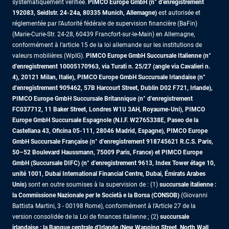
systématiquement vérifiée.
PIMCO Europe GmbH (n° d'enregistrement
192083, Seidlstr. 24-24a, 80335 Munich, Allemagne)
est autorisée et
réglementée par l'Autorité fédérale de supervision financière (BaFin)
(Marie-Curie-Str. 24-28, 60439 Francfort-sur-le-Main) en Allemagne,
conformément à l’article 15 de la loi allemande sur les institutions de
valeurs mobilières (WpIG).
PIMCO Europe GmbH Succursale Italienne (n°
d'enregistrement 10005170963, via Turati n. 25/27 (angle via Cavalieri n.
4), 20121 Milan, Italie), PIMCO Europe GmbH Succursale Irlandaise (n°
d'enregistrement 909462, 57B Harcourt Street, Dublin D02 F721, Irlande),
PIMCO Europe GmbH Succursale Britannique (n° d'enregistrement
FC037712, 11 Baker Street, Londres W1U 3AH, Royaume-Uni), PIMCO
Europe GmbH Succursale Espagnole (N.I.F. W2765338E, Paseo de la
Castellana 43, Oficina 05-111, 28046 Madrid, Espagne), PIMCO Europe
GmbH Succursale Française (n° d'enregistrement 918745621 R.C.S. Paris,
50–52 Boulevard Haussmann, 75009 Paris, France)
et PIMCO Europe
GmbH (Succursale DIFC) (n° d'enregistrement 9613, Index Tower étage 10,
unité 1001, Dubai International Financial Centre, Dubai, Émirats Arabes
Unis)
sont en outre soumises à la supervision de : (1)
succursale italienne :
la Commissione Nazionale per le Società e la Borsa (CONSOB)
(Giovanni
Battista Martini, 3 - 00198 Rome), conformément à l’Article 27 de la
version consolidée de la Loi de finances italienne ; (2)
succursale
irlandaise : la Banque centrale d'Irlande (New Wapping Street, North Wall