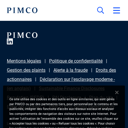
Mentions légales
Politique de confidentialité
Gestion des plaints
Alerte à la fraude
Droits des
actionnaires
Déclaration sur l'esclavage moderne -
(en anglais)
Sustainable Finance Disclosures
Regulation (SFDR)
PAI Disclosure
Plan du site
Ce site utilise des cookies et des outils en ligne similaires, qui sont gérés
par PIMCO ou par des partenaires tiers, pour personnaliser le contenu et les
Gérer les cookies
PIMCO ESG Rating Methodology
publicités, intégrer des fonctions d’accès aux réseaux sociaux et analyser
les comportements de navigation des visiteurs sur notre site Internet. Pour
activer l'utilisation de l'ensemble des cookies sur ce site, veuillez cliquer sur
Les informations fournies sur ce site sont uniquement destinées aux
« Accepter tous les cookies » ou « Refuser tous les cookies ». Pour choisir