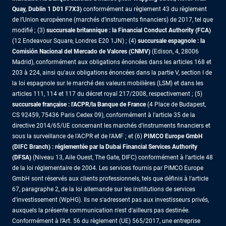
Quay, Dublin 1 D01 F7X3)
conformément au règlement 43 du règlement
de l’Union européenne (marchés d’instruments financiers) de 2017, tel que
modifié ; (3)
succursale britannique : la Financial Conduct Authority (FCA)
(12 Endeavour Square, Londres E20 1JN) ; (4)
succursale espagnole : la
Comisión Nacional del Mercado de Valores (CNMV)
(Edison, 4, 28006
Madrid), conformément aux obligations énoncées dans les articles 168 et
203 à 224, ainsi qu'aux obligations énoncées dans la partie V, section I de
la loi espagnole sur le marché des valeurs mobilières (LSM) et dans les
articles 111, 114 et 117 du décret royal 217/2008, respectivement ; (5)
succursale française : l'ACPR/la Banque de France
(4 Place de Budapest,
CS 92459, 75436 Paris Cedex 09), conformément à l'article 35 de la
directive 2014/65/UE concernant les marchés d'instruments financiers et
sous la surveillance de l'ACPR et de l'AMF ; et (6)
PIMCO Europe GmbH
(DIFC Branch) : réglementée par la Dubai Financial Services Authority
(DFSA)
(Niveau 13, Aile Ouest, The Gate, DIFC) conformément à l’article 48
de la loi réglementaire de 2004. Les services fournis par PIMCO Europe
GmbH sont réservés aux clients professionnels, tels que définis à l'article
67, paragraphe 2, de la loi allemande sur les institutions de services
d'investissement (WpHG). Ils ne s'adressent pas aux investisseurs privés,
auxquels la présente communication n'est d'ailleurs pas destinée.
Conformément à l’Art. 56 du règlement (UE) 565/2017, une entreprise