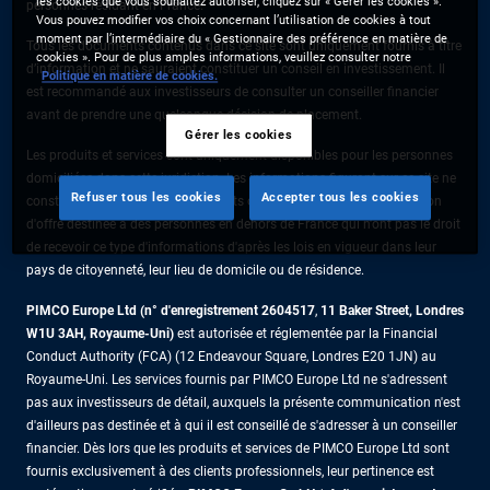
les cookies que vous souhaitez autoriser, cliquez sur « Gérer les cookies ».
personnes résidant en France.
Vous pouvez modifier vos choix concernant l’utilisation de cookies à tout
moment par l’intermédiaire du « Gestionnaire des préférence en matière de
Tous les documents contenus dans ce site sont uniquement fournis à titre
cookies ». Pour de plus amples informations, veuillez consulter notre
d’information et ne sauraient constituer un conseil en investissement. Il
Politique en matière de cookies.
est recommandé aux investisseurs de consulter un conseiller financier
avant de prendre une quelconque décision de placement.
Gérer les cookies
Les produits et services sont uniquement disponibles pour les personnes
domiciliées dans cette juridiction. Les informations figurant sur ce site ne
Refuser tous les cookies
Accepter tous les cookies
constituent pas une offre de produits ou de services ni une sollicitation
d'offre destinée à des personnes en dehors de France qui n'ont pas le droit
de recevoir ce type d'informations d'après les lois en vigueur dans leur
pays de citoyenneté, leur lieu de domicile ou de résidence.
PIMCO Europe Ltd (n° d'enregistrement 2604517
,
11 Baker Street, Londres
W1U 3AH, Royaume-Uni)
est autorisée et réglementée par la Financial
Conduct Authority (FCA) (12 Endeavour Square, Londres E20 1JN) au
Royaume-Uni. Les services fournis par PIMCO Europe Ltd ne s'adressent
pas aux investisseurs de détail, auxquels la présente communication n'est
d'ailleurs pas destinée et à qui il est conseillé de s'adresser à un conseiller
financier. Dès lors que les produits et services de PIMCO Europe Ltd sont
fournis exclusivement à des clients professionnels, leur pertinence est