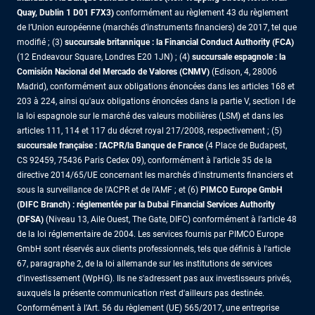
Quay, Dublin 1 D01 F7X3)
conformément au règlement 43 du règlement
de l’Union européenne (marchés d’instruments financiers) de 2017, tel que
modifié ; (3)
succursale britannique : la Financial Conduct Authority (FCA)
(12 Endeavour Square, Londres E20 1JN) ; (4)
succursale espagnole : la
Comisión Nacional del Mercado de Valores (CNMV)
(Edison, 4, 28006
Madrid), conformément aux obligations énoncées dans les articles 168 et
203 à 224, ainsi qu'aux obligations énoncées dans la partie V, section I de
la loi espagnole sur le marché des valeurs mobilières (LSM) et dans les
articles 111, 114 et 117 du décret royal 217/2008, respectivement ; (5)
succursale française : l'ACPR/la Banque de France
(4 Place de Budapest,
CS 92459, 75436 Paris Cedex 09), conformément à l'article 35 de la
directive 2014/65/UE concernant les marchés d'instruments financiers et
sous la surveillance de l'ACPR et de l'AMF ; et (6)
PIMCO Europe GmbH
(DIFC Branch) : réglementée par la Dubai Financial Services Authority
(DFSA)
(Niveau 13, Aile Ouest, The Gate, DIFC) conformément à l’article 48
de la loi réglementaire de 2004. Les services fournis par PIMCO Europe
GmbH sont réservés aux clients professionnels, tels que définis à l'article
67, paragraphe 2, de la loi allemande sur les institutions de services
d'investissement (WpHG). Ils ne s'adressent pas aux investisseurs privés,
auxquels la présente communication n'est d'ailleurs pas destinée.
Conformément à l’Art. 56 du règlement (UE) 565/2017, une entreprise