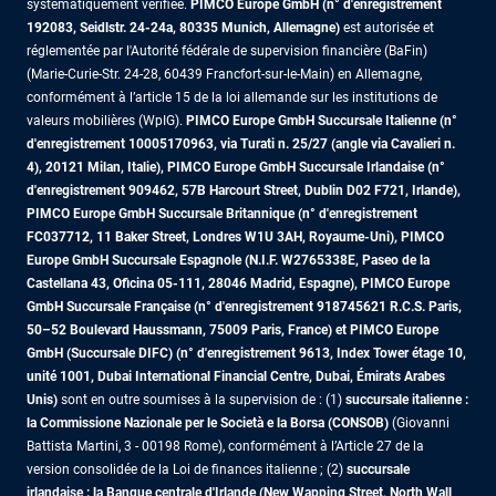
systématiquement vérifiée.
PIMCO Europe GmbH (n° d'enregistrement
192083, Seidlstr. 24-24a, 80335 Munich, Allemagne)
est autorisée et
réglementée par l'Autorité fédérale de supervision financière (BaFin)
(Marie-Curie-Str. 24-28, 60439 Francfort-sur-le-Main) en Allemagne,
conformément à l’article 15 de la loi allemande sur les institutions de
valeurs mobilières (WpIG).
PIMCO Europe GmbH Succursale Italienne (n°
d'enregistrement 10005170963, via Turati n. 25/27 (angle via Cavalieri n.
4), 20121 Milan, Italie), PIMCO Europe GmbH Succursale Irlandaise (n°
d'enregistrement 909462, 57B Harcourt Street, Dublin D02 F721, Irlande),
PIMCO Europe GmbH Succursale Britannique (n° d'enregistrement
FC037712, 11 Baker Street, Londres W1U 3AH, Royaume-Uni), PIMCO
Europe GmbH Succursale Espagnole (N.I.F. W2765338E, Paseo de la
Castellana 43, Oficina 05-111, 28046 Madrid, Espagne), PIMCO Europe
GmbH Succursale Française (n° d'enregistrement 918745621 R.C.S. Paris,
50–52 Boulevard Haussmann, 75009 Paris, France)
et PIMCO Europe
GmbH (Succursale DIFC) (n° d'enregistrement 9613, Index Tower étage 10,
unité 1001, Dubai International Financial Centre, Dubai, Émirats Arabes
Unis)
sont en outre soumises à la supervision de : (1)
succursale italienne :
la Commissione Nazionale per le Società e la Borsa (CONSOB)
(Giovanni
Battista Martini, 3 - 00198 Rome), conformément à l’Article 27 de la
version consolidée de la Loi de finances italienne ; (2)
succursale
irlandaise : la Banque centrale d'Irlande (New Wapping Street, North Wall