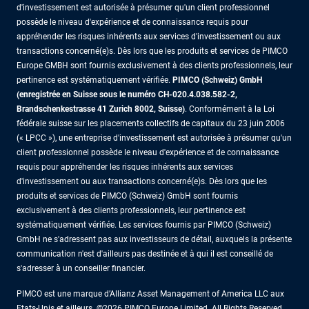
d'investissement est autorisée à présumer qu'un client professionnel
possède le niveau d'expérience et de connaissance requis pour
appréhender les risques inhérents aux services d'investissement ou aux
transactions concerné(e)s. Dès lors que les produits et services de PIMCO
Europe GMBH sont fournis exclusivement à des clients professionnels, leur
pertinence est systématiquement vérifiée.
PIMCO (Schweiz) GmbH
(enregistrée en Suisse sous le numéro CH-020.4.038.582-2,
Brandschenkestrasse 41 Zurich 8002, Suisse)
. Conformément à la Loi
fédérale suisse sur les placements collectifs de capitaux du 23 juin 2006
(« LPCC »), une entreprise d'investissement est autorisée à présumer qu'un
client professionnel possède le niveau d'expérience et de connaissance
requis pour appréhender les risques inhérents aux services
d'investissement ou aux transactions concerné(e)s. Dès lors que les
produits et services de PIMCO (Schweiz) GmbH sont fournis
exclusivement à des clients professionnels, leur pertinence est
systématiquement vérifiée. Les services fournis par PIMCO (Schweiz)
GmbH ne s'adressent pas aux investisseurs de détail, auxquels la présente
communication n'est d'ailleurs pas destinée et à qui il est conseillé de
s'adresser à un conseiller financier.
PIMCO est une marque d’Allianz Asset Management of America LLC aux
Etats-Unis et ailleurs. ©2026 PIMCO Europe Limited. All Rights Reserved.