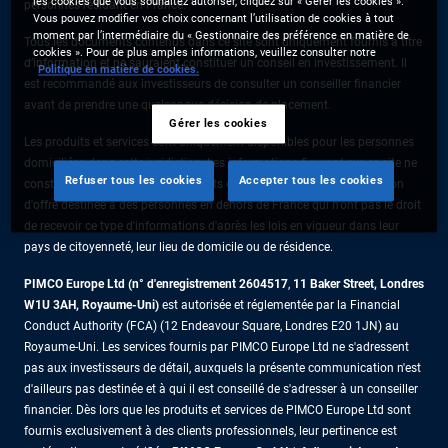
les cookies que vous souhaitez autoriser, cliquez sur « Gérer les cookies ».
personnes résidant en France.
Vous pouvez modifier vos choix concernant l’utilisation de cookies à tout
moment par l’intermédiaire du « Gestionnaire des préférence en matière de
Tous les documents contenus dans ce site sont uniquement fournis à titre
cookies ». Pour de plus amples informations, veuillez consulter notre
d’information et ne sauraient constituer un conseil en investissement. Il
Politique en matière de cookies.
est recommandé aux investisseurs de consulter un conseiller financier
avant de prendre une quelconque décision de placement.
Gérer les cookies
Les produits et services sont uniquement disponibles pour les personnes
domiciliées dans cette juridiction. Les informations figurant sur ce site ne
Refuser tous les cookies
Accepter tous les cookies
constituent pas une offre de produits ou de services ni une sollicitation
d'offre destinée à des personnes en dehors de France qui n'ont pas le droit
de recevoir ce type d'informations d'après les lois en vigueur dans leur
pays de citoyenneté, leur lieu de domicile ou de résidence.
PIMCO Europe Ltd (n° d'enregistrement 2604517
,
11 Baker Street, Londres
W1U 3AH, Royaume-Uni)
est autorisée et réglementée par la Financial
Conduct Authority (FCA) (12 Endeavour Square, Londres E20 1JN) au
Royaume-Uni. Les services fournis par PIMCO Europe Ltd ne s'adressent
pas aux investisseurs de détail, auxquels la présente communication n'est
d'ailleurs pas destinée et à qui il est conseillé de s'adresser à un conseiller
financier. Dès lors que les produits et services de PIMCO Europe Ltd sont
fournis exclusivement à des clients professionnels, leur pertinence est