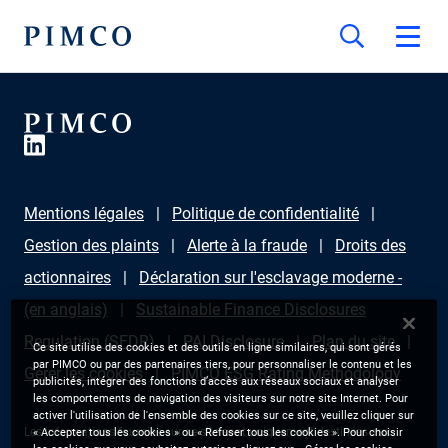
Mentions légales
Politique de confidentialité
Gestion des plaints
Alerte à la fraude
Droits des
actionnaires
Déclaration sur l'esclavage moderne -
(en anglais)
Sustainable Finance Disclosures
Regulation (SFDR)
PAI Disclosure
Plan du site
Ce site utilise des cookies et des outils en ligne similaires, qui sont gérés
par PIMCO ou par des partenaires tiers, pour personnaliser le contenu et les
Gérer les cookies
PIMCO ESG Rating Methodology
publicités, intégrer des fonctions d’accès aux réseaux sociaux et analyser
les comportements de navigation des visiteurs sur notre site Internet. Pour
activer l'utilisation de l'ensemble des cookies sur ce site, veuillez cliquer sur
Les informations fournies sur ce site sont uniquement destinées aux
« Accepter tous les cookies » ou « Refuser tous les cookies ». Pour choisir