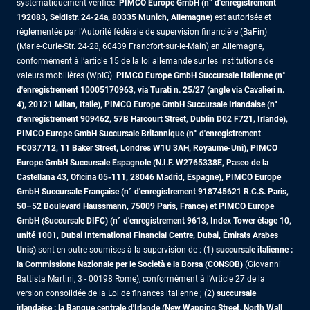
systématiquement vérifiée.
PIMCO Europe GmbH (n° d'enregistrement
192083, Seidlstr. 24-24a, 80335 Munich, Allemagne)
est autorisée et
réglementée par l'Autorité fédérale de supervision financière (BaFin)
(Marie-Curie-Str. 24-28, 60439 Francfort-sur-le-Main) en Allemagne,
conformément à l’article 15 de la loi allemande sur les institutions de
valeurs mobilières (WpIG).
PIMCO Europe GmbH Succursale Italienne (n°
d'enregistrement 10005170963, via Turati n. 25/27 (angle via Cavalieri n.
4), 20121 Milan, Italie), PIMCO Europe GmbH Succursale Irlandaise (n°
d'enregistrement 909462, 57B Harcourt Street, Dublin D02 F721, Irlande),
PIMCO Europe GmbH Succursale Britannique (n° d'enregistrement
FC037712, 11 Baker Street, Londres W1U 3AH, Royaume-Uni), PIMCO
Europe GmbH Succursale Espagnole (N.I.F. W2765338E, Paseo de la
Castellana 43, Oficina 05-111, 28046 Madrid, Espagne), PIMCO Europe
GmbH Succursale Française (n° d'enregistrement 918745621 R.C.S. Paris,
50–52 Boulevard Haussmann, 75009 Paris, France)
et PIMCO Europe
GmbH (Succursale DIFC) (n° d'enregistrement 9613, Index Tower étage 10,
unité 1001, Dubai International Financial Centre, Dubai, Émirats Arabes
Unis)
sont en outre soumises à la supervision de : (1)
succursale italienne :
la Commissione Nazionale per le Società e la Borsa (CONSOB)
(Giovanni
Battista Martini, 3 - 00198 Rome), conformément à l’Article 27 de la
version consolidée de la Loi de finances italienne ; (2)
succursale
irlandaise : la Banque centrale d'Irlande (New Wapping Street, North Wall