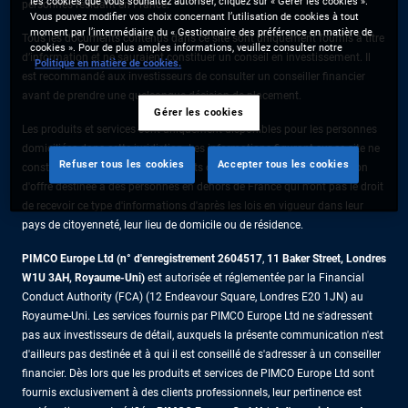
les cookies que vous souhaitez autoriser, cliquez sur « Gérer les cookies ».
personnes résidant en France.
Vous pouvez modifier vos choix concernant l’utilisation de cookies à tout
moment par l’intermédiaire du « Gestionnaire des préférence en matière de
Tous les documents contenus dans ce site sont uniquement fournis à titre
cookies ». Pour de plus amples informations, veuillez consulter notre
d’information et ne sauraient constituer un conseil en investissement. Il
Politique en matière de cookies.
est recommandé aux investisseurs de consulter un conseiller financier
avant de prendre une quelconque décision de placement.
Gérer les cookies
Les produits et services sont uniquement disponibles pour les personnes
domiciliées dans cette juridiction. Les informations figurant sur ce site ne
Refuser tous les cookies
Accepter tous les cookies
constituent pas une offre de produits ou de services ni une sollicitation
d'offre destinée à des personnes en dehors de France qui n'ont pas le droit
de recevoir ce type d'informations d'après les lois en vigueur dans leur
pays de citoyenneté, leur lieu de domicile ou de résidence.
PIMCO Europe Ltd (n° d'enregistrement 2604517
,
11 Baker Street, Londres
W1U 3AH, Royaume-Uni)
est autorisée et réglementée par la Financial
Conduct Authority (FCA) (12 Endeavour Square, Londres E20 1JN) au
Royaume-Uni. Les services fournis par PIMCO Europe Ltd ne s'adressent
pas aux investisseurs de détail, auxquels la présente communication n'est
d'ailleurs pas destinée et à qui il est conseillé de s'adresser à un conseiller
financier. Dès lors que les produits et services de PIMCO Europe Ltd sont
fournis exclusivement à des clients professionnels, leur pertinence est