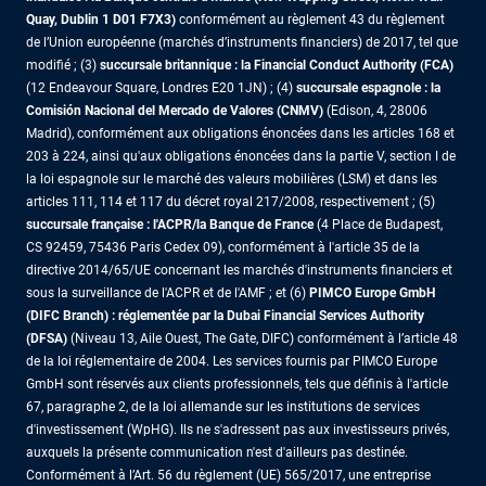
Quay, Dublin 1 D01 F7X3)
conformément au règlement 43 du règlement
de l’Union européenne (marchés d’instruments financiers) de 2017, tel que
modifié ; (3)
succursale britannique : la Financial Conduct Authority (FCA)
(12 Endeavour Square, Londres E20 1JN) ; (4)
succursale espagnole : la
Comisión Nacional del Mercado de Valores (CNMV)
(Edison, 4, 28006
Madrid), conformément aux obligations énoncées dans les articles 168 et
203 à 224, ainsi qu'aux obligations énoncées dans la partie V, section I de
la loi espagnole sur le marché des valeurs mobilières (LSM) et dans les
articles 111, 114 et 117 du décret royal 217/2008, respectivement ; (5)
succursale française : l'ACPR/la Banque de France
(4 Place de Budapest,
CS 92459, 75436 Paris Cedex 09), conformément à l'article 35 de la
directive 2014/65/UE concernant les marchés d'instruments financiers et
sous la surveillance de l'ACPR et de l'AMF ; et (6)
PIMCO Europe GmbH
(DIFC Branch) : réglementée par la Dubai Financial Services Authority
(DFSA)
(Niveau 13, Aile Ouest, The Gate, DIFC) conformément à l’article 48
de la loi réglementaire de 2004. Les services fournis par PIMCO Europe
GmbH sont réservés aux clients professionnels, tels que définis à l'article
67, paragraphe 2, de la loi allemande sur les institutions de services
d'investissement (WpHG). Ils ne s'adressent pas aux investisseurs privés,
auxquels la présente communication n'est d'ailleurs pas destinée.
Conformément à l’Art. 56 du règlement (UE) 565/2017, une entreprise