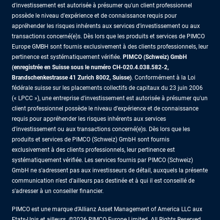
d'investissement est autorisée à présumer qu'un client professionnel
possède le niveau d'expérience et de connaissance requis pour
appréhender les risques inhérents aux services d'investissement ou aux
transactions concerné(e)s. Dès lors que les produits et services de PIMCO
Europe GMBH sont fournis exclusivement à des clients professionnels, leur
pertinence est systématiquement vérifiée.
PIMCO (Schweiz) GmbH
(enregistrée en Suisse sous le numéro CH-020.4.038.582-2,
Brandschenkestrasse 41 Zurich 8002, Suisse)
. Conformément à la Loi
fédérale suisse sur les placements collectifs de capitaux du 23 juin 2006
(« LPCC »), une entreprise d'investissement est autorisée à présumer qu'un
client professionnel possède le niveau d'expérience et de connaissance
requis pour appréhender les risques inhérents aux services
d'investissement ou aux transactions concerné(e)s. Dès lors que les
produits et services de PIMCO (Schweiz) GmbH sont fournis
exclusivement à des clients professionnels, leur pertinence est
systématiquement vérifiée. Les services fournis par PIMCO (Schweiz)
GmbH ne s'adressent pas aux investisseurs de détail, auxquels la présente
communication n'est d'ailleurs pas destinée et à qui il est conseillé de
s'adresser à un conseiller financier.
PIMCO est une marque d’Allianz Asset Management of America LLC aux
Etats-Unis et ailleurs. ©2026 PIMCO Europe Limited. All Rights Reserved.