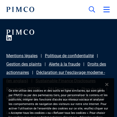
Mentions légales
Politique de confidentialité
Gestion des plaints
Alerte à la fraude
Droits des
actionnaires
Déclaration sur l'esclavage moderne -
(en anglais)
Sustainable Finance Disclosures
Regulation (SFDR)
PAI Disclosure
Plan du site
Ce site utilise des cookies et des outils en ligne similaires, qui sont gérés
par PIMCO ou par des partenaires tiers, pour personnaliser le contenu et les
Gérer les cookies
PIMCO ESG Rating Methodology
publicités, intégrer des fonctions d’accès aux réseaux sociaux et analyser
les comportements de navigation des visiteurs sur notre site Internet. Pour
activer l'utilisation de l'ensemble des cookies sur ce site, veuillez cliquer sur
Les informations fournies sur ce site sont uniquement destinées aux
« Accepter tous les cookies » ou « Refuser tous les cookies ». Pour choisir