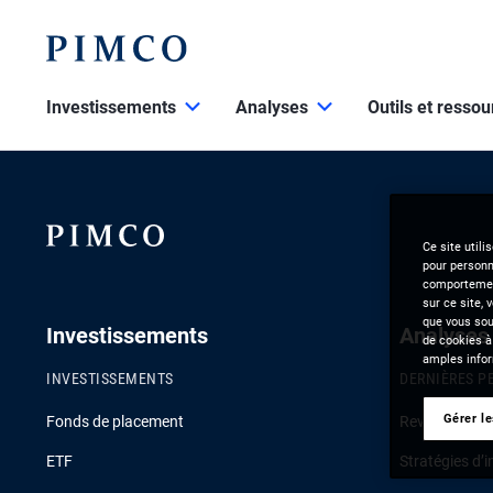
Investissements
Analyses
Outils et resso
Ce site utili
pour personna
comportement
sur ce site, 
que vous souh
Investissements
Analyses
de cookies à
amples infor
INVESTISSEMENTS
DERNIÈRES P
Gérer l
Fonds de placement
Revue de la c
ETF
Stratégies d’