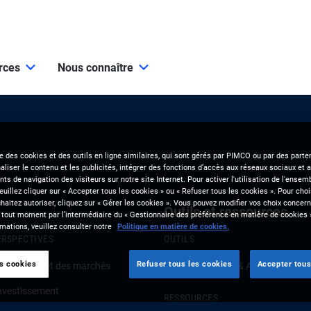
urces
Nous connaître
se des cookies et des outils en ligne similaires, qui sont gérés par PIMCO ou par des parten
liser le contenu et les publicités, intégrer des fonctions d’accès aux réseaux sociaux et a
s de navigation des visiteurs sur notre site Internet. Pour activer l'utilisation de l'ense
veuillez cliquer sur « Accepter tous les cookies » ou « Refuser tous les cookies ». Pour choi
aitez autoriser, cliquez sur « Gérer les cookies ». Vous pouvez modifier vos choix concerna
Outils et ressources
 tout moment par l’intermédiaire du « Gestionnaire des préférence en matière de cookies 
mations, veuillez consulter notre
Politique en matière de cookies.
ERSPECTIVES
OUTILS
es cookies
Refuser tous les cookies
Accepter tous
onjoncture et des marchés
Clients Solutions & Analytics
investissement
RESSOURCES