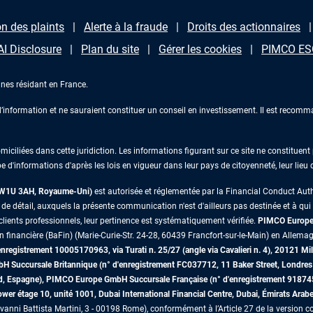
n des plaints
Alerte à la fraude
Droits des actionnaires
AI Disclosure
Plan du site
Gérer les cookies
PIMCO ESG
nes résidant en France.
information et ne sauraient constituer un conseil en investissement. Il est recomma
iliées dans cette juridiction. Les informations figurant sur ce site ne constituent p
e d'informations d'après les lois en vigueur dans leur pays de citoyenneté, leur lieu
s W1U 3AH, Royaume-Uni)
est autorisée et réglementée par la Financial Conduct Au
 détail, auxquels la présente communication n'est d'ailleurs pas destinée et à qui il 
lients professionnels, leur pertinence est systématiquement vérifiée.
PIMCO Europe 
on financière (BaFin) (Marie-Curie-Str. 24-28, 60439 Francfort-sur-le-Main) en Allemag
egistrement 10005170963, via Turati n. 25/27 (angle via Cavalieri n. 4), 20121 Mil
mbH Succursale Britannique (n° d'enregistrement FC037712, 11 Baker Street, Lon
id, Espagne), PIMCO Europe GmbH Succursale Française (n° d'enregistrement 91874
r étage 10, unité 1001, Dubai International Financial Centre, Dubai, Émirats Arab
vanni Battista Martini, 3 - 00198 Rome), conformément à l’Article 27 de la version co