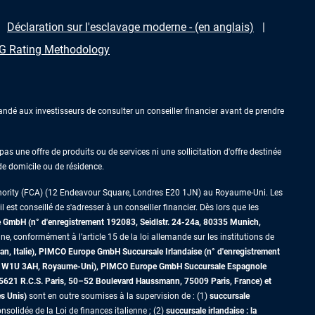
Déclaration sur l'esclavage moderne - (en anglais)
 Rating Methodology
ndé aux investisseurs de consulter un conseiller financier avant de prendre
as une offre de produits ou de services ni une sollicitation d'offre destinée
 de domicile ou de résidence.
thority (FCA) (12 Endeavour Square, Londres E20 1JN) au Royaume-Uni. Les
est conseillé de s'adresser à un conseiller financier. Dès lors que les
GmbH (n° d'enregistrement 192083, Seidlstr. 24-24a, 80335 Munich,
ne, conformément à l’article 15 de la loi allemande sur les institutions de
an, Italie), PIMCO Europe GmbH Succursale Irlandaise (n° d'enregistrement
dres W1U 3AH, Royaume-Uni), PIMCO Europe GmbH Succursale Espagnole
5621 R.C.S. Paris,
50–52 Boulevard Haussmann, 75009 Paris, France)
et
es Unis)
sont en outre soumises à la supervision de : (1)
succursale
nsolidée de la Loi de finances italienne ; (2)
succursale irlandaise : la