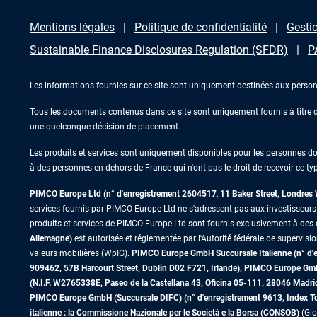
Mentions légales
Politique de confidentialité
Gestio
Sustainable Finance Disclosures Regulation (SFDR)
P
Les informations fournies sur ce site sont uniquement destinées aux person
Tous les documents contenus dans ce site sont uniquement fournis à titre d’
une quelconque décision de placement.
Les produits et services sont uniquement disponibles pour les personnes domic
à des personnes en dehors de France qui n'ont pas le droit de recevoir ce typ
PIMCO Europe Ltd (n° d'enregistrement 2604517
,
11 Baker Street, Londre
services fournis par PIMCO Europe Ltd ne s'adressent pas aux investisseurs de
produits et services de PIMCO Europe Ltd sont fournis exclusivement à des c
Allemagne)
est autorisée et réglementée par l'Autorité fédérale de supervisi
valeurs mobilières (WpIG).
PIMCO Europe GmbH Succursale Italienne (n° d'enr
909462, 57B Harcourt Street, Dublin D02 F721, Irlande), PIMCO Europe G
(N.I.F. W2765338E, Paseo de la Castellana 43, Oficina 05-111, 28046 Madr
PIMCO Europe GmbH (Succursale DIFC) (n° d'enregistrement 9613, Index Towe
italienne : la Commissione Nazionale per le Società e la Borsa (CONSOB)
(Gio