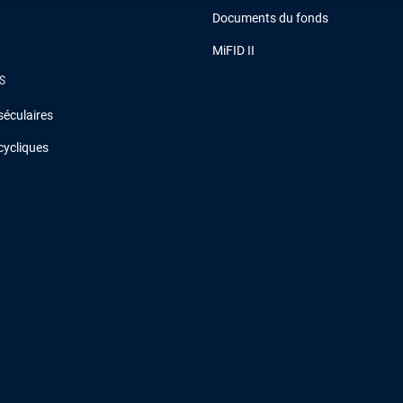
Documents du fonds
MiFID II
S
séculaires
cycliques