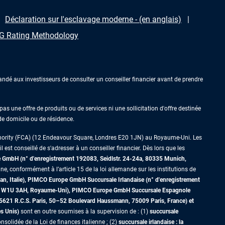
Déclaration sur l'esclavage moderne - (en anglais)
 Rating Methodology
ndé aux investisseurs de consulter un conseiller financier avant de prendre
as une offre de produits ou de services ni une sollicitation d'offre destinée
 de domicile ou de résidence.
thority (FCA) (12 Endeavour Square, Londres E20 1JN) au Royaume-Uni. Les
est conseillé de s'adresser à un conseiller financier. Dès lors que les
GmbH (n° d'enregistrement 192083, Seidlstr. 24-24a, 80335 Munich,
ne, conformément à l’article 15 de la loi allemande sur les institutions de
an, Italie), PIMCO Europe GmbH Succursale Irlandaise (n° d'enregistrement
dres W1U 3AH, Royaume-Uni), PIMCO Europe GmbH Succursale Espagnole
5621 R.C.S. Paris,
50–52 Boulevard Haussmann, 75009 Paris, France)
et
es Unis)
sont en outre soumises à la supervision de : (1)
succursale
nsolidée de la Loi de finances italienne ; (2)
succursale irlandaise : la