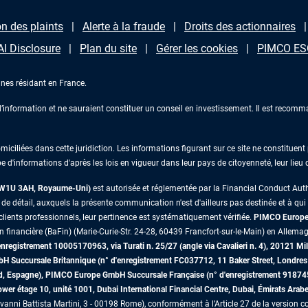
n des plaints
Alerte à la fraude
Droits des actionnaires
AI Disclosure
Plan du site
Gérer les cookies
PIMCO ESG
nes résidant en France.
information et ne sauraient constituer un conseil en investissement. Il est recomma
iliées dans cette juridiction. Les informations figurant sur ce site ne constituent p
e d'informations d'après les lois en vigueur dans leur pays de citoyenneté, leur lieu
s W1U 3AH, Royaume-Uni)
est autorisée et réglementée par la Financial Conduct Au
 détail, auxquels la présente communication n'est d'ailleurs pas destinée et à qui il 
lients professionnels, leur pertinence est systématiquement vérifiée.
PIMCO Europe 
on financière (BaFin) (Marie-Curie-Str. 24-28, 60439 Francfort-sur-le-Main) en Allemag
egistrement 10005170963, via Turati n. 25/27 (angle via Cavalieri n. 4), 20121 Mil
mbH Succursale Britannique (n° d'enregistrement FC037712, 11 Baker Street, Lon
id, Espagne), PIMCO Europe GmbH Succursale Française (n° d'enregistrement 91874
r étage 10, unité 1001, Dubai International Financial Centre, Dubai, Émirats Arab
vanni Battista Martini, 3 - 00198 Rome), conformément à l’Article 27 de la version co