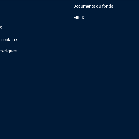
Documents du fonds
MiFID II
S
séculaires
cycliques