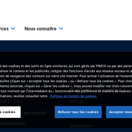
urces
Nous connaître
se des cookies et des outils en ligne similaires, qui sont gérés par PIMCO ou par des parten
liser le contenu et les publicités, intégrer des fonctions d’accès aux réseaux sociaux et a
s de navigation des visiteurs sur notre site Internet. Pour activer l'utilisation de l'ense
veuillez cliquer sur « Accepter tous les cookies » ou « Refuser tous les cookies ». Pour choi
aitez autoriser, cliquez sur « Gérer les cookies ». Vous pouvez modifier vos choix concerna
Outils et ressources
 tout moment par l’intermédiaire du « Gestionnaire des préférence en matière de cookies 
mations, veuillez consulter notre
Politique en matière de cookies.
ERSPECTIVES
OUTILS
es cookies
Refuser tous les cookies
Accepter tous
onjoncture et des marchés
Clients Solutions & Analytics
investissement
RESSOURCES