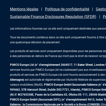
Mentions légales
Politique de confidentialité
Gestio
Sustainable Finance Disclosures Regulation (SFDR)
P
Les informations fournies sur ce site sont uniquement destinées aux person
Tous les documents contenus dans ce site sont uniquement fournis à titre d’
une quelconque décision de placement.
Les produits et services sont uniquement disponibles pour les personnes domic
à des personnes en dehors de France qui n'ont pas le droit de recevoir ce typ
PIMCO Europe Ltd (n° d'enregistrement 2604517
,
11 Baker Street, Londre
services fournis par PIMCO Europe Ltd ne s'adressent pas aux investisseurs de
produits et services de PIMCO Europe Ltd sont fournis exclusivement à des c
Allemagne)
est autorisée et réglementée par l'Autorité fédérale de supervisi
valeurs mobilières (WpIG).
PIMCO Europe GmbH Succursale Italienne (n° d'enr
909462, 57B Harcourt Street, Dublin D02 F721, Irlande), PIMCO Europe G
(N.I.F. W2765338E, Paseo de la Castellana 43, Oficina 05-111, 28046 Madr
PIMCO Europe GmbH (Succursale DIFC) (n° d'enregistrement 9613, Index Towe
italienne : la Commissione Nazionale per le Società e la Borsa (CONSOB)
(Gio