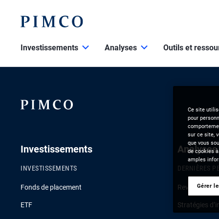
Investissements
Analyses
Outils et resso
Ce site utili
pour personna
comportement
sur ce site, 
que vous souh
Investissements
Analyses
de cookies à
amples infor
INVESTISSEMENTS
DERNIÈRES P
Gérer l
Fonds de placement
Revue de la c
ETF
Stratégies d’