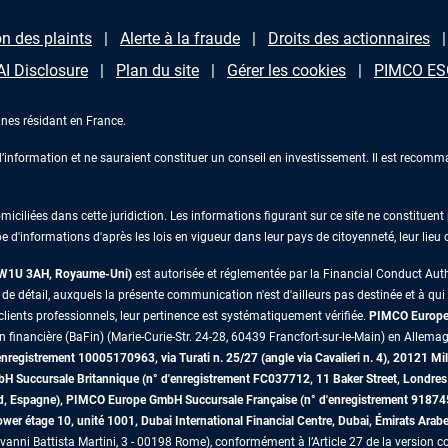
n des plaints
Alerte à la fraude
Droits des actionnaires
AI Disclosure
Plan du site
Gérer les cookies
PIMCO ESG
nes résidant en France.
information et ne sauraient constituer un conseil en investissement. Il est recomma
iliées dans cette juridiction. Les informations figurant sur ce site ne constituent p
e d'informations d'après les lois en vigueur dans leur pays de citoyenneté, leur lieu
s W1U 3AH, Royaume-Uni)
est autorisée et réglementée par la Financial Conduct Au
 détail, auxquels la présente communication n'est d'ailleurs pas destinée et à qui il 
lients professionnels, leur pertinence est systématiquement vérifiée.
PIMCO Europe 
on financière (BaFin) (Marie-Curie-Str. 24-28, 60439 Francfort-sur-le-Main) en Allemag
egistrement 10005170963, via Turati n. 25/27 (angle via Cavalieri n. 4), 20121 Mil
mbH Succursale Britannique (n° d'enregistrement FC037712, 11 Baker Street, Lon
id, Espagne), PIMCO Europe GmbH Succursale Française (n° d'enregistrement 91874
r étage 10, unité 1001, Dubai International Financial Centre, Dubai, Émirats Arab
vanni Battista Martini, 3 - 00198 Rome), conformément à l’Article 27 de la version co