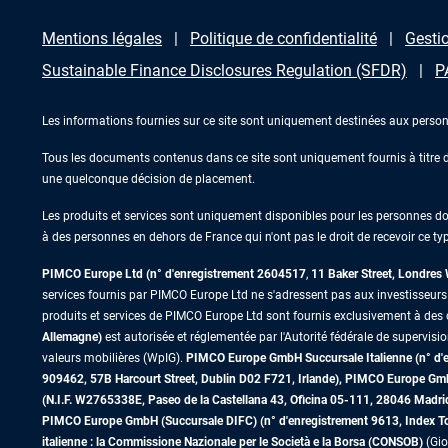
Mentions légales
Politique de confidentialité
Gestio
Sustainable Finance Disclosures Regulation (SFDR)
P
Les informations fournies sur ce site sont uniquement destinées aux person
Tous les documents contenus dans ce site sont uniquement fournis à titre d’
une quelconque décision de placement.
Les produits et services sont uniquement disponibles pour les personnes domic
à des personnes en dehors de France qui n'ont pas le droit de recevoir ce typ
PIMCO Europe Ltd (n° d'enregistrement 2604517
,
11 Baker Street, Londre
services fournis par PIMCO Europe Ltd ne s'adressent pas aux investisseurs de
produits et services de PIMCO Europe Ltd sont fournis exclusivement à des c
Allemagne)
est autorisée et réglementée par l'Autorité fédérale de supervisi
valeurs mobilières (WpIG).
PIMCO Europe GmbH Succursale Italienne (n° d'enr
909462, 57B Harcourt Street, Dublin D02 F721, Irlande), PIMCO Europe G
(N.I.F. W2765338E, Paseo de la Castellana 43, Oficina 05-111, 28046 Madr
PIMCO Europe GmbH (Succursale DIFC) (n° d'enregistrement 9613, Index Towe
italienne : la Commissione Nazionale per le Società e la Borsa (CONSOB)
(Gio