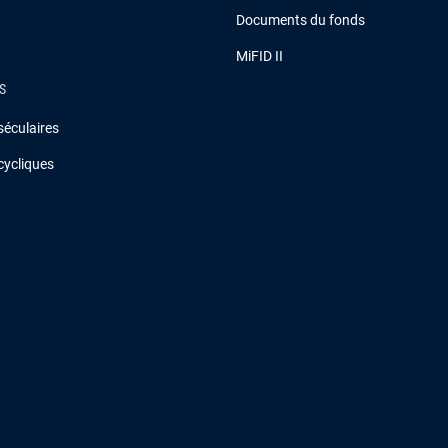
Documents du fonds
MiFID II
S
séculaires
cycliques