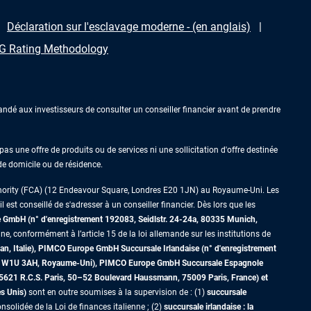
Déclaration sur l'esclavage moderne - (en anglais)
 Rating Methodology
ndé aux investisseurs de consulter un conseiller financier avant de prendre
as une offre de produits ou de services ni une sollicitation d'offre destinée
 de domicile ou de résidence.
thority (FCA) (12 Endeavour Square, Londres E20 1JN) au Royaume-Uni. Les
est conseillé de s'adresser à un conseiller financier. Dès lors que les
GmbH (n° d'enregistrement 192083, Seidlstr. 24-24a, 80335 Munich,
ne, conformément à l’article 15 de la loi allemande sur les institutions de
an, Italie), PIMCO Europe GmbH Succursale Irlandaise (n° d'enregistrement
dres W1U 3AH, Royaume-Uni), PIMCO Europe GmbH Succursale Espagnole
5621 R.C.S. Paris,
50–52 Boulevard Haussmann, 75009 Paris, France)
et
es Unis)
sont en outre soumises à la supervision de : (1)
succursale
nsolidée de la Loi de finances italienne ; (2)
succursale irlandaise : la