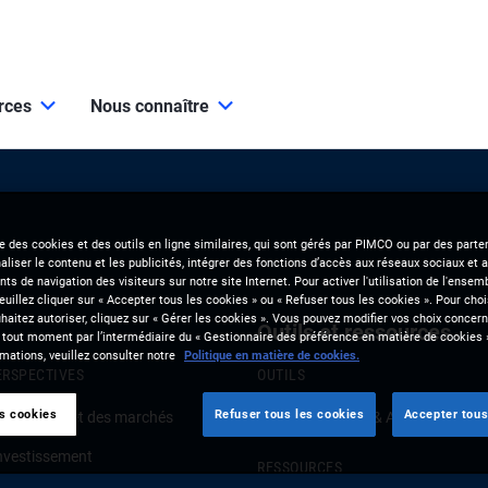
urces
Nous connaître
se des cookies et des outils en ligne similaires, qui sont gérés par PIMCO ou par des parten
liser le contenu et les publicités, intégrer des fonctions d’accès aux réseaux sociaux et a
s de navigation des visiteurs sur notre site Internet. Pour activer l'utilisation de l'ense
veuillez cliquer sur « Accepter tous les cookies » ou « Refuser tous les cookies ». Pour choi
aitez autoriser, cliquez sur « Gérer les cookies ». Vous pouvez modifier vos choix concerna
Outils et ressources
 tout moment par l’intermédiaire du « Gestionnaire des préférence en matière de cookies 
mations, veuillez consulter notre
Politique en matière de cookies.
ERSPECTIVES
OUTILS
es cookies
Refuser tous les cookies
Accepter tous
onjoncture et des marchés
Clients Solutions & Analytics
investissement
RESSOURCES