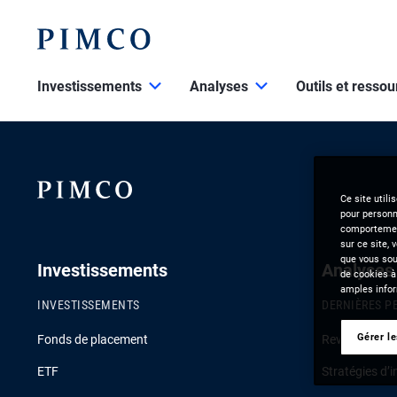
Investissements
Analyses
Outils et resso
Ce site utili
pour personna
comportement
sur ce site, 
que vous souh
Investissements
Analyses
de cookies à
amples infor
INVESTISSEMENTS
DERNIÈRES P
Gérer l
Fonds de placement
Revue de la c
ETF
Stratégies d’