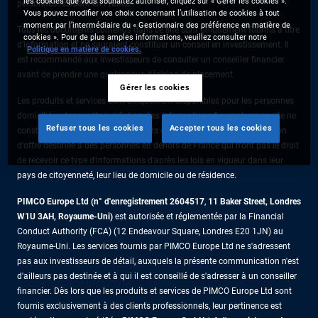
les cookies que vous souhaitez autoriser, cliquez sur « Gérer les cookies ».
personnes résidant en France.
Vous pouvez modifier vos choix concernant l’utilisation de cookies à tout
moment par l’intermédiaire du « Gestionnaire des préférence en matière de
Tous les documents contenus dans ce site sont uniquement fournis à titre
cookies ». Pour de plus amples informations, veuillez consulter notre
d’information et ne sauraient constituer un conseil en investissement. Il
Politique en matière de cookies.
est recommandé aux investisseurs de consulter un conseiller financier
avant de prendre une quelconque décision de placement.
Gérer les cookies
Les produits et services sont uniquement disponibles pour les personnes
domiciliées dans cette juridiction. Les informations figurant sur ce site ne
Refuser tous les cookies
Accepter tous les cookies
constituent pas une offre de produits ou de services ni une sollicitation
d'offre destinée à des personnes en dehors de France qui n'ont pas le droit
de recevoir ce type d'informations d'après les lois en vigueur dans leur
pays de citoyenneté, leur lieu de domicile ou de résidence.
PIMCO Europe Ltd (n° d'enregistrement 2604517
,
11 Baker Street, Londres
W1U 3AH, Royaume-Uni)
est autorisée et réglementée par la Financial
Conduct Authority (FCA) (12 Endeavour Square, Londres E20 1JN) au
Royaume-Uni. Les services fournis par PIMCO Europe Ltd ne s'adressent
pas aux investisseurs de détail, auxquels la présente communication n'est
d'ailleurs pas destinée et à qui il est conseillé de s'adresser à un conseiller
financier. Dès lors que les produits et services de PIMCO Europe Ltd sont
fournis exclusivement à des clients professionnels, leur pertinence est