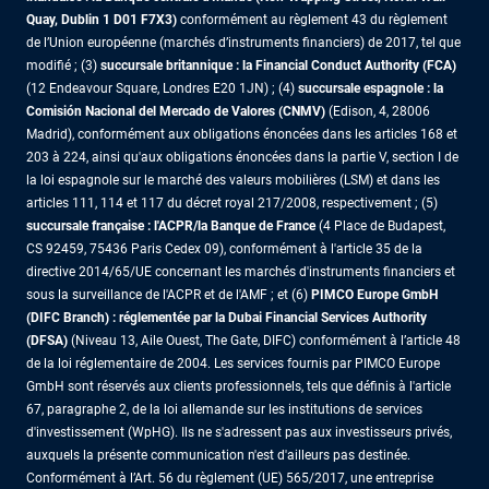
Quay, Dublin 1 D01 F7X3)
conformément au règlement 43 du règlement
de l’Union européenne (marchés d’instruments financiers) de 2017, tel que
modifié ; (3)
succursale britannique : la Financial Conduct Authority (FCA)
(12 Endeavour Square, Londres E20 1JN) ; (4)
succursale espagnole : la
Comisión Nacional del Mercado de Valores (CNMV)
(Edison, 4, 28006
Madrid), conformément aux obligations énoncées dans les articles 168 et
203 à 224, ainsi qu'aux obligations énoncées dans la partie V, section I de
la loi espagnole sur le marché des valeurs mobilières (LSM) et dans les
articles 111, 114 et 117 du décret royal 217/2008, respectivement ; (5)
succursale française : l'ACPR/la Banque de France
(4 Place de Budapest,
CS 92459, 75436 Paris Cedex 09), conformément à l'article 35 de la
directive 2014/65/UE concernant les marchés d'instruments financiers et
sous la surveillance de l'ACPR et de l'AMF ; et (6)
PIMCO Europe GmbH
(DIFC Branch) : réglementée par la Dubai Financial Services Authority
(DFSA)
(Niveau 13, Aile Ouest, The Gate, DIFC) conformément à l’article 48
de la loi réglementaire de 2004. Les services fournis par PIMCO Europe
GmbH sont réservés aux clients professionnels, tels que définis à l'article
67, paragraphe 2, de la loi allemande sur les institutions de services
d'investissement (WpHG). Ils ne s'adressent pas aux investisseurs privés,
auxquels la présente communication n'est d'ailleurs pas destinée.
Conformément à l’Art. 56 du règlement (UE) 565/2017, une entreprise