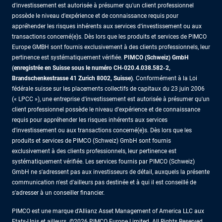
d'investissement est autorisée à présumer qu'un client professionnel
possède le niveau d'expérience et de connaissance requis pour
appréhender les risques inhérents aux services d'investissement ou aux
transactions concerné(e)s. Dès lors que les produits et services de PIMCO
Europe GMBH sont fournis exclusivement à des clients professionnels, leur
pertinence est systématiquement vérifiée.
PIMCO (Schweiz) GmbH
(enregistrée en Suisse sous le numéro CH-020.4.038.582-2,
Brandschenkestrasse 41 Zurich 8002, Suisse)
. Conformément à la Loi
fédérale suisse sur les placements collectifs de capitaux du 23 juin 2006
(« LPCC »), une entreprise d'investissement est autorisée à présumer qu'un
client professionnel possède le niveau d'expérience et de connaissance
requis pour appréhender les risques inhérents aux services
d'investissement ou aux transactions concerné(e)s. Dès lors que les
produits et services de PIMCO (Schweiz) GmbH sont fournis
exclusivement à des clients professionnels, leur pertinence est
systématiquement vérifiée. Les services fournis par PIMCO (Schweiz)
GmbH ne s'adressent pas aux investisseurs de détail, auxquels la présente
communication n'est d'ailleurs pas destinée et à qui il est conseillé de
s'adresser à un conseiller financier.
PIMCO est une marque d’Allianz Asset Management of America LLC aux
Etats-Unis et ailleurs. ©2026 PIMCO Europe Limited. All Rights Reserved.