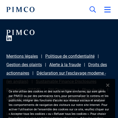
Mentions légales
Politique de confidentialité
Gestion des plaints
Alerte à la fraude
Droits des
actionnaires
Déclaration sur l'esclavage moderne -
(en anglais)
Sustainable Finance Disclosures
Regulation (SFDR)
PAI Disclosure
Plan du site
Ce site utilise des cookies et des outils en ligne similaires, qui sont gérés
par PIMCO ou par des partenaires tiers, pour personnaliser le contenu et les
Gérer les cookies
PIMCO ESG Rating Methodology
publicités, intégrer des fonctions d’accès aux réseaux sociaux et analyser
les comportements de navigation des visiteurs sur notre site Internet. Pour
activer l'utilisation de l'ensemble des cookies sur ce site, veuillez cliquer sur
Les informations fournies sur ce site sont uniquement destinées aux
« Accepter tous les cookies » ou « Refuser tous les cookies ». Pour choisir