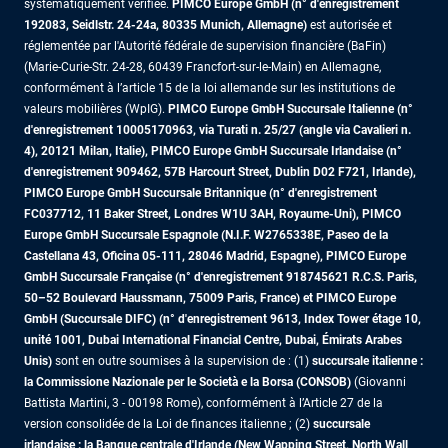
systématiquement vérifiée.
PIMCO Europe GmbH (n° d'enregistrement
192083, Seidlstr. 24-24a, 80335 Munich, Allemagne)
est autorisée et
réglementée par l'Autorité fédérale de supervision financière (BaFin)
(Marie-Curie-Str. 24-28, 60439 Francfort-sur-le-Main) en Allemagne,
conformément à l’article 15 de la loi allemande sur les institutions de
valeurs mobilières (WpIG).
PIMCO Europe GmbH Succursale Italienne (n°
d'enregistrement 10005170963, via Turati n. 25/27 (angle via Cavalieri n.
4), 20121 Milan, Italie), PIMCO Europe GmbH Succursale Irlandaise (n°
d'enregistrement 909462, 57B Harcourt Street, Dublin D02 F721, Irlande),
PIMCO Europe GmbH Succursale Britannique (n° d'enregistrement
FC037712, 11 Baker Street, Londres W1U 3AH, Royaume-Uni), PIMCO
Europe GmbH Succursale Espagnole (N.I.F. W2765338E, Paseo de la
Castellana 43, Oficina 05-111, 28046 Madrid, Espagne), PIMCO Europe
GmbH Succursale Française (n° d'enregistrement 918745621 R.C.S. Paris,
50–52 Boulevard Haussmann, 75009 Paris, France)
et PIMCO Europe
GmbH (Succursale DIFC) (n° d'enregistrement 9613, Index Tower étage 10,
unité 1001, Dubai International Financial Centre, Dubai, Émirats Arabes
Unis)
sont en outre soumises à la supervision de : (1)
succursale italienne :
la Commissione Nazionale per le Società e la Borsa (CONSOB)
(Giovanni
Battista Martini, 3 - 00198 Rome), conformément à l’Article 27 de la
version consolidée de la Loi de finances italienne ; (2)
succursale
irlandaise : la Banque centrale d'Irlande (New Wapping Street, North Wall