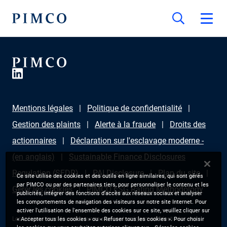
Mentions légales
Politique de confidentialité
Gestion des plaints
Alerte à la fraude
Droits des
actionnaires
Déclaration sur l'esclavage moderne -
(en anglais)
Sustainable Finance Disclosures
Regulation (SFDR)
PAI Disclosure
Plan du site
Ce site utilise des cookies et des outils en ligne similaires, qui sont gérés
par PIMCO ou par des partenaires tiers, pour personnaliser le contenu et les
Gérer les cookies
PIMCO ESG Rating Methodology
publicités, intégrer des fonctions d’accès aux réseaux sociaux et analyser
les comportements de navigation des visiteurs sur notre site Internet. Pour
activer l'utilisation de l'ensemble des cookies sur ce site, veuillez cliquer sur
Les informations fournies sur ce site sont uniquement destinées aux
« Accepter tous les cookies » ou « Refuser tous les cookies ». Pour choisir