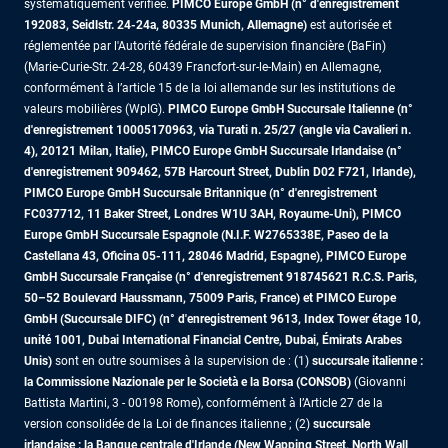
systématiquement vérifiée.
PIMCO Europe GmbH (n° d'enregistrement
192083, Seidlstr. 24-24a, 80335 Munich, Allemagne)
est autorisée et
réglementée par l'Autorité fédérale de supervision financière (BaFin)
(Marie-Curie-Str. 24-28, 60439 Francfort-sur-le-Main) en Allemagne,
conformément à l’article 15 de la loi allemande sur les institutions de
valeurs mobilières (WpIG).
PIMCO Europe GmbH Succursale Italienne (n°
d'enregistrement 10005170963, via Turati n. 25/27 (angle via Cavalieri n.
4), 20121 Milan, Italie), PIMCO Europe GmbH Succursale Irlandaise (n°
d'enregistrement 909462, 57B Harcourt Street, Dublin D02 F721, Irlande),
PIMCO Europe GmbH Succursale Britannique (n° d'enregistrement
FC037712, 11 Baker Street, Londres W1U 3AH, Royaume-Uni), PIMCO
Europe GmbH Succursale Espagnole (N.I.F. W2765338E, Paseo de la
Castellana 43, Oficina 05-111, 28046 Madrid, Espagne), PIMCO Europe
GmbH Succursale Française (n° d'enregistrement 918745621 R.C.S. Paris,
50–52 Boulevard Haussmann, 75009 Paris, France)
et PIMCO Europe
GmbH (Succursale DIFC) (n° d'enregistrement 9613, Index Tower étage 10,
unité 1001, Dubai International Financial Centre, Dubai, Émirats Arabes
Unis)
sont en outre soumises à la supervision de : (1)
succursale italienne :
la Commissione Nazionale per le Società e la Borsa (CONSOB)
(Giovanni
Battista Martini, 3 - 00198 Rome), conformément à l’Article 27 de la
version consolidée de la Loi de finances italienne ; (2)
succursale
irlandaise : la Banque centrale d'Irlande (New Wapping Street, North Wall