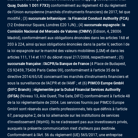
Quay, Dublin 1 D01 F7X3)
conformément au règlement 43 du règlement
de l’Union européenne (marchés d’instruments financiers) de 2017, tel que
modifié ; (3)
succursale britannique : la Financial Conduct Authority (FCA)
(12 Endeavour Square, Londres E20 1JN) ; (4)
succursale espagnole : la
Comisión Nacional del Mercado de Valores (CNMV)
(Edison, 4, 28006
Madrid), conformément aux obligations énoncées dans les articles 168 et
203 à 224, ainsi qu'aux obligations énoncées dans la partie V, section I de
la loi espagnole sur le marché des valeurs mobilières (LSM) et dans les
articles 111, 114 et 117 du décret royal 217/2008, respectivement ; (5)
succursale française : l'ACPR/la Banque de France
(4 Place de Budapest,
CS 92459, 75436 Paris Cedex 09), conformément à l'article 35 de la
directive 2014/65/UE concernant les marchés d'instruments financiers et
sous la surveillance de l'ACPR et de l'AMF ; et (6)
PIMCO Europe GmbH
(DIFC Branch) : réglementée par la Dubai Financial Services Authority
(DFSA)
(Niveau 13, Aile Ouest, The Gate, DIFC) conformément à l’article 48
de la loi réglementaire de 2004. Les services fournis par PIMCO Europe
GmbH sont réservés aux clients professionnels, tels que définis à l'article
67, paragraphe 2, de la loi allemande sur les institutions de services
d'investissement (WpHG). Ils ne s'adressent pas aux investisseurs privés,
auxquels la présente communication n'est d'ailleurs pas destinée.
Conformément à l’Art. 56 du règlement (UE) 565/2017, une entreprise