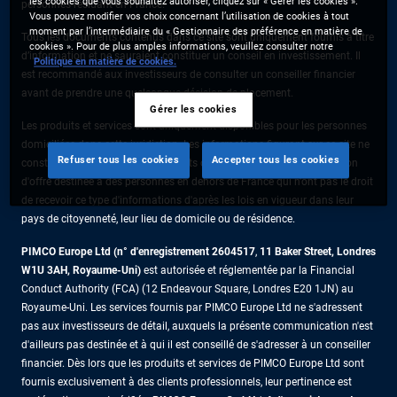
les cookies que vous souhaitez autoriser, cliquez sur « Gérer les cookies ».
personnes résidant en France.
Vous pouvez modifier vos choix concernant l’utilisation de cookies à tout
moment par l’intermédiaire du « Gestionnaire des préférence en matière de
Tous les documents contenus dans ce site sont uniquement fournis à titre
cookies ». Pour de plus amples informations, veuillez consulter notre
d’information et ne sauraient constituer un conseil en investissement. Il
Politique en matière de cookies.
est recommandé aux investisseurs de consulter un conseiller financier
avant de prendre une quelconque décision de placement.
Gérer les cookies
Les produits et services sont uniquement disponibles pour les personnes
domiciliées dans cette juridiction. Les informations figurant sur ce site ne
Refuser tous les cookies
Accepter tous les cookies
constituent pas une offre de produits ou de services ni une sollicitation
d'offre destinée à des personnes en dehors de France qui n'ont pas le droit
de recevoir ce type d'informations d'après les lois en vigueur dans leur
pays de citoyenneté, leur lieu de domicile ou de résidence.
PIMCO Europe Ltd (n° d'enregistrement 2604517
,
11 Baker Street, Londres
W1U 3AH, Royaume-Uni)
est autorisée et réglementée par la Financial
Conduct Authority (FCA) (12 Endeavour Square, Londres E20 1JN) au
Royaume-Uni. Les services fournis par PIMCO Europe Ltd ne s'adressent
pas aux investisseurs de détail, auxquels la présente communication n'est
d'ailleurs pas destinée et à qui il est conseillé de s'adresser à un conseiller
financier. Dès lors que les produits et services de PIMCO Europe Ltd sont
fournis exclusivement à des clients professionnels, leur pertinence est