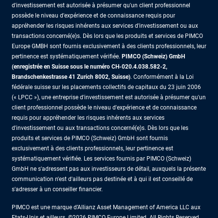
d'investissement est autorisée à présumer qu'un client professionnel
possède le niveau d'expérience et de connaissance requis pour
appréhender les risques inhérents aux services d'investissement ou aux
transactions concerné(e)s. Dès lors que les produits et services de PIMCO
Europe GMBH sont fournis exclusivement à des clients professionnels, leur
pertinence est systématiquement vérifiée.
PIMCO (Schweiz) GmbH
(enregistrée en Suisse sous le numéro CH-020.4.038.582-2,
Brandschenkestrasse 41 Zurich 8002, Suisse)
. Conformément à la Loi
fédérale suisse sur les placements collectifs de capitaux du 23 juin 2006
(« LPCC »), une entreprise d'investissement est autorisée à présumer qu'un
client professionnel possède le niveau d'expérience et de connaissance
requis pour appréhender les risques inhérents aux services
d'investissement ou aux transactions concerné(e)s. Dès lors que les
produits et services de PIMCO (Schweiz) GmbH sont fournis
exclusivement à des clients professionnels, leur pertinence est
systématiquement vérifiée. Les services fournis par PIMCO (Schweiz)
GmbH ne s'adressent pas aux investisseurs de détail, auxquels la présente
communication n'est d'ailleurs pas destinée et à qui il est conseillé de
s'adresser à un conseiller financier.
PIMCO est une marque d’Allianz Asset Management of America LLC aux
Etats-Unis et ailleurs. ©2026 PIMCO Europe Limited. All Rights Reserved.