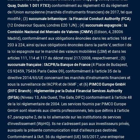
Quay, Dublin 1 D01 F7X3)
conformément au règlement 43 du règlement
de l’Union européenne (marchés d’instruments financiers) de 2017, tel que
modifié ; (3)
succursale britannique : la Financial Conduct Authority (FCA)
(12 Endeavour Square, Londres E20 1JN) ; (4)
succursale espagnole : la
Comisión Nacional del Mercado de Valores (CNMV)
(Edison, 4, 28006
Madrid), conformément aux obligations énoncées dans les articles 168 et
203 à 224, ainsi qu'aux obligations énoncées dans la partie V, section I de
la loi espagnole sur le marché des valeurs mobilières (LSM) et dans les
articles 111, 114 et 117 du décret royal 217/2008, respectivement ; (5)
succursale française : l'ACPR/la Banque de France
(4 Place de Budapest,
CS 92459, 75436 Paris Cedex 09), conformément à l'article 35 de la
directive 2014/65/UE concernant les marchés d'instruments financiers et
sous la surveillance de l'ACPR et de l'AMF ; et (6)
PIMCO Europe GmbH
(DIFC Branch) : réglementée par la Dubai Financial Services Authority
(DFSA)
(Niveau 13, Aile Ouest, The Gate, DIFC) conformément à l’article 48
de la loi réglementaire de 2004. Les services fournis par PIMCO Europe
GmbH sont réservés aux clients professionnels, tels que définis à l'article
67, paragraphe 2, de la loi allemande sur les institutions de services
d'investissement (WpHG). Ils ne s'adressent pas aux investisseurs privés,
auxquels la présente communication n'est d'ailleurs pas destinée.
Conformément à l’Art. 56 du règlement (UE) 565/2017, une entreprise