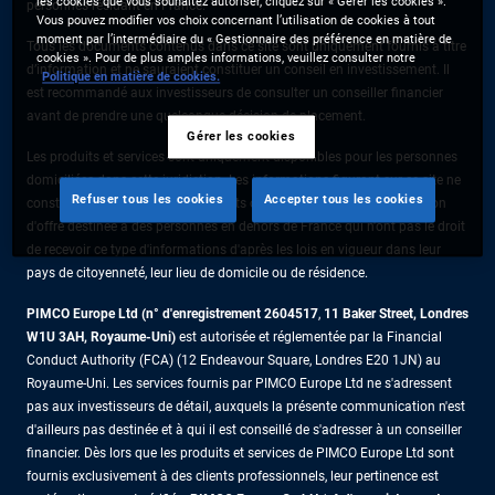
les cookies que vous souhaitez autoriser, cliquez sur « Gérer les cookies ».
personnes résidant en France.
Vous pouvez modifier vos choix concernant l’utilisation de cookies à tout
moment par l’intermédiaire du « Gestionnaire des préférence en matière de
Tous les documents contenus dans ce site sont uniquement fournis à titre
cookies ». Pour de plus amples informations, veuillez consulter notre
d’information et ne sauraient constituer un conseil en investissement. Il
Politique en matière de cookies.
est recommandé aux investisseurs de consulter un conseiller financier
avant de prendre une quelconque décision de placement.
Gérer les cookies
Les produits et services sont uniquement disponibles pour les personnes
domiciliées dans cette juridiction. Les informations figurant sur ce site ne
Refuser tous les cookies
Accepter tous les cookies
constituent pas une offre de produits ou de services ni une sollicitation
d'offre destinée à des personnes en dehors de France qui n'ont pas le droit
de recevoir ce type d'informations d'après les lois en vigueur dans leur
pays de citoyenneté, leur lieu de domicile ou de résidence.
PIMCO Europe Ltd (n° d'enregistrement 2604517
,
11 Baker Street, Londres
W1U 3AH, Royaume-Uni)
est autorisée et réglementée par la Financial
Conduct Authority (FCA) (12 Endeavour Square, Londres E20 1JN) au
Royaume-Uni. Les services fournis par PIMCO Europe Ltd ne s'adressent
pas aux investisseurs de détail, auxquels la présente communication n'est
d'ailleurs pas destinée et à qui il est conseillé de s'adresser à un conseiller
financier. Dès lors que les produits et services de PIMCO Europe Ltd sont
fournis exclusivement à des clients professionnels, leur pertinence est