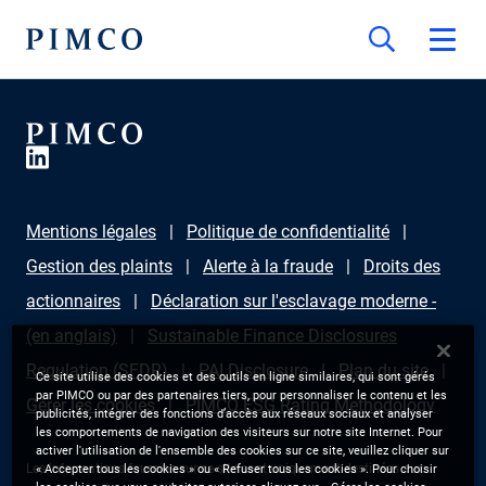
Mentions légales
Politique de confidentialité
Gestion des plaints
Alerte à la fraude
Droits des
actionnaires
Déclaration sur l'esclavage moderne -
(en anglais)
Sustainable Finance Disclosures
Regulation (SFDR)
PAI Disclosure
Plan du site
Ce site utilise des cookies et des outils en ligne similaires, qui sont gérés
par PIMCO ou par des partenaires tiers, pour personnaliser le contenu et les
Gérer les cookies
PIMCO ESG Rating Methodology
publicités, intégrer des fonctions d’accès aux réseaux sociaux et analyser
les comportements de navigation des visiteurs sur notre site Internet. Pour
activer l'utilisation de l'ensemble des cookies sur ce site, veuillez cliquer sur
Les informations fournies sur ce site sont uniquement destinées aux
« Accepter tous les cookies » ou « Refuser tous les cookies ». Pour choisir