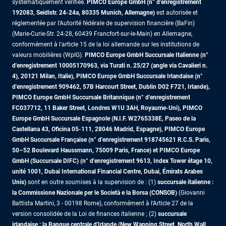
systématiquement vérifiée.
PIMCO Europe GmbH (n° d'enregistrement
192083, Seidlstr. 24-24a, 80335 Munich, Allemagne)
est autorisée et
réglementée par l'Autorité fédérale de supervision financière (BaFin)
(Marie-Curie-Str. 24-28, 60439 Francfort-sur-le-Main) en Allemagne,
conformément à l’article 15 de la loi allemande sur les institutions de
valeurs mobilières (WpIG).
PIMCO Europe GmbH Succursale Italienne (n°
d'enregistrement 10005170963, via Turati n. 25/27 (angle via Cavalieri n.
4), 20121 Milan, Italie), PIMCO Europe GmbH Succursale Irlandaise (n°
d'enregistrement 909462, 57B Harcourt Street, Dublin D02 F721, Irlande),
PIMCO Europe GmbH Succursale Britannique (n° d'enregistrement
FC037712, 11 Baker Street, Londres W1U 3AH, Royaume-Uni), PIMCO
Europe GmbH Succursale Espagnole (N.I.F. W2765338E, Paseo de la
Castellana 43, Oficina 05-111, 28046 Madrid, Espagne), PIMCO Europe
GmbH Succursale Française (n° d'enregistrement 918745621 R.C.S. Paris,
50–52 Boulevard Haussmann, 75009 Paris, France)
et PIMCO Europe
GmbH (Succursale DIFC) (n° d'enregistrement 9613, Index Tower étage 10,
unité 1001, Dubai International Financial Centre, Dubai, Émirats Arabes
Unis)
sont en outre soumises à la supervision de : (1)
succursale italienne :
la Commissione Nazionale per le Società e la Borsa (CONSOB)
(Giovanni
Battista Martini, 3 - 00198 Rome), conformément à l’Article 27 de la
version consolidée de la Loi de finances italienne ; (2)
succursale
irlandaise : la Banque centrale d'Irlande (New Wapping Street, North Wall