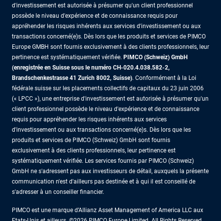
d'investissement est autorisée à présumer qu'un client professionnel
possède le niveau d'expérience et de connaissance requis pour
appréhender les risques inhérents aux services d'investissement ou aux
transactions concerné(e)s. Dès lors que les produits et services de PIMCO
Europe GMBH sont fournis exclusivement à des clients professionnels, leur
pertinence est systématiquement vérifiée.
PIMCO (Schweiz) GmbH
(enregistrée en Suisse sous le numéro CH-020.4.038.582-2,
Brandschenkestrasse 41 Zurich 8002, Suisse)
. Conformément à la Loi
fédérale suisse sur les placements collectifs de capitaux du 23 juin 2006
(« LPCC »), une entreprise d'investissement est autorisée à présumer qu'un
client professionnel possède le niveau d'expérience et de connaissance
requis pour appréhender les risques inhérents aux services
d'investissement ou aux transactions concerné(e)s. Dès lors que les
produits et services de PIMCO (Schweiz) GmbH sont fournis
exclusivement à des clients professionnels, leur pertinence est
systématiquement vérifiée. Les services fournis par PIMCO (Schweiz)
GmbH ne s'adressent pas aux investisseurs de détail, auxquels la présente
communication n'est d'ailleurs pas destinée et à qui il est conseillé de
s'adresser à un conseiller financier.
PIMCO est une marque d’Allianz Asset Management of America LLC aux
Etats-Unis et ailleurs. ©2026 PIMCO Europe Limited. All Rights Reserved.