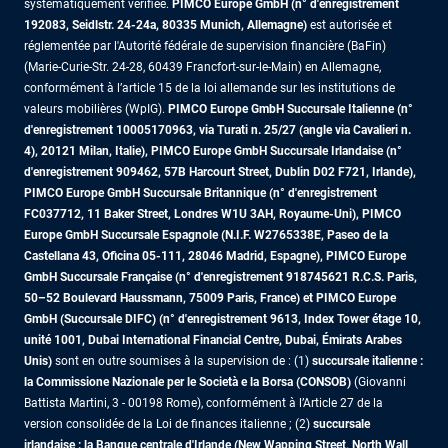
systématiquement vérifiée.
PIMCO Europe GmbH (n° d'enregistrement
192083, Seidlstr. 24-24a, 80335 Munich, Allemagne)
est autorisée et
réglementée par l'Autorité fédérale de supervision financière (BaFin)
(Marie-Curie-Str. 24-28, 60439 Francfort-sur-le-Main) en Allemagne,
conformément à l’article 15 de la loi allemande sur les institutions de
valeurs mobilières (WpIG).
PIMCO Europe GmbH Succursale Italienne (n°
d'enregistrement 10005170963, via Turati n. 25/27 (angle via Cavalieri n.
4), 20121 Milan, Italie), PIMCO Europe GmbH Succursale Irlandaise (n°
d'enregistrement 909462, 57B Harcourt Street, Dublin D02 F721, Irlande),
PIMCO Europe GmbH Succursale Britannique (n° d'enregistrement
FC037712, 11 Baker Street, Londres W1U 3AH, Royaume-Uni), PIMCO
Europe GmbH Succursale Espagnole (N.I.F. W2765338E, Paseo de la
Castellana 43, Oficina 05-111, 28046 Madrid, Espagne), PIMCO Europe
GmbH Succursale Française (n° d'enregistrement 918745621 R.C.S. Paris,
50–52 Boulevard Haussmann, 75009 Paris, France)
et PIMCO Europe
GmbH (Succursale DIFC) (n° d'enregistrement 9613, Index Tower étage 10,
unité 1001, Dubai International Financial Centre, Dubai, Émirats Arabes
Unis)
sont en outre soumises à la supervision de : (1)
succursale italienne :
la Commissione Nazionale per le Società e la Borsa (CONSOB)
(Giovanni
Battista Martini, 3 - 00198 Rome), conformément à l’Article 27 de la
version consolidée de la Loi de finances italienne ; (2)
succursale
irlandaise : la Banque centrale d'Irlande (New Wapping Street, North Wall