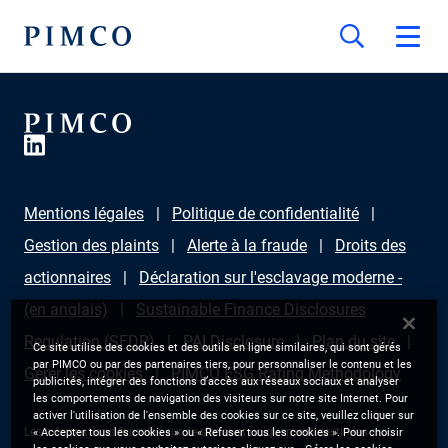
Mentions légales
Politique de confidentialité
Gestion des plaints
Alerte à la fraude
Droits des
actionnaires
Déclaration sur l'esclavage moderne -
(en anglais)
Sustainable Finance Disclosures
Regulation (SFDR)
PAI Disclosure
Plan du site
Ce site utilise des cookies et des outils en ligne similaires, qui sont gérés
par PIMCO ou par des partenaires tiers, pour personnaliser le contenu et les
Gérer les cookies
PIMCO ESG Rating Methodology
publicités, intégrer des fonctions d’accès aux réseaux sociaux et analyser
les comportements de navigation des visiteurs sur notre site Internet. Pour
activer l'utilisation de l'ensemble des cookies sur ce site, veuillez cliquer sur
Les informations fournies sur ce site sont uniquement destinées aux
« Accepter tous les cookies » ou « Refuser tous les cookies ». Pour choisir