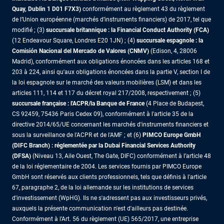
Quay, Dublin 1 D01 F7X3)
conformément au règlement 43 du règlement
de l’Union européenne (marchés d’instruments financiers) de 2017, tel que
modifié ; (3)
succursale britannique : la Financial Conduct Authority (FCA)
(12 Endeavour Square, Londres E20 1JN) ; (4)
succursale espagnole : la
Comisión Nacional del Mercado de Valores (CNMV)
(Edison, 4, 28006
Madrid), conformément aux obligations énoncées dans les articles 168 et
203 à 224, ainsi qu'aux obligations énoncées dans la partie V, section I de
la loi espagnole sur le marché des valeurs mobilières (LSM) et dans les
articles 111, 114 et 117 du décret royal 217/2008, respectivement ; (5)
succursale française : l'ACPR/la Banque de France
(4 Place de Budapest,
CS 92459, 75436 Paris Cedex 09), conformément à l'article 35 de la
directive 2014/65/UE concernant les marchés d'instruments financiers et
sous la surveillance de l'ACPR et de l'AMF ; et (6)
PIMCO Europe GmbH
(DIFC Branch) : réglementée par la Dubai Financial Services Authority
(DFSA)
(Niveau 13, Aile Ouest, The Gate, DIFC) conformément à l’article 48
de la loi réglementaire de 2004. Les services fournis par PIMCO Europe
GmbH sont réservés aux clients professionnels, tels que définis à l'article
67, paragraphe 2, de la loi allemande sur les institutions de services
d'investissement (WpHG). Ils ne s'adressent pas aux investisseurs privés,
auxquels la présente communication n'est d'ailleurs pas destinée.
Conformément à l’Art. 56 du règlement (UE) 565/2017, une entreprise