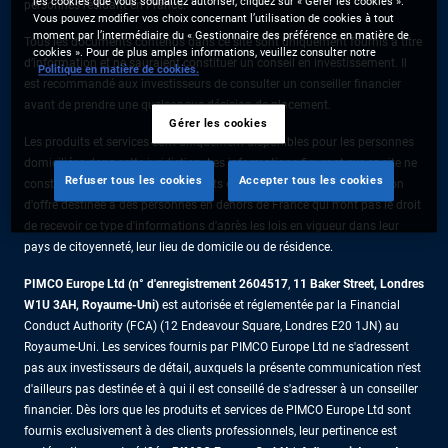
les cookies que vous souhaitez autoriser, cliquez sur « Gérer les cookies ».
personnes résidant en France.
Vous pouvez modifier vos choix concernant l’utilisation de cookies à tout
moment par l’intermédiaire du « Gestionnaire des préférence en matière de
Tous les documents contenus dans ce site sont uniquement fournis à titre
cookies ». Pour de plus amples informations, veuillez consulter notre
d’information et ne sauraient constituer un conseil en investissement. Il
Politique en matière de cookies.
est recommandé aux investisseurs de consulter un conseiller financier
avant de prendre une quelconque décision de placement.
Gérer les cookies
Les produits et services sont uniquement disponibles pour les personnes
domiciliées dans cette juridiction. Les informations figurant sur ce site ne
Refuser tous les cookies
Accepter tous les cookies
constituent pas une offre de produits ou de services ni une sollicitation
d'offre destinée à des personnes en dehors de France qui n'ont pas le droit
de recevoir ce type d'informations d'après les lois en vigueur dans leur
pays de citoyenneté, leur lieu de domicile ou de résidence.
PIMCO Europe Ltd (n° d'enregistrement 2604517
,
11 Baker Street, Londres
W1U 3AH, Royaume-Uni)
est autorisée et réglementée par la Financial
Conduct Authority (FCA) (12 Endeavour Square, Londres E20 1JN) au
Royaume-Uni. Les services fournis par PIMCO Europe Ltd ne s'adressent
pas aux investisseurs de détail, auxquels la présente communication n'est
d'ailleurs pas destinée et à qui il est conseillé de s'adresser à un conseiller
financier. Dès lors que les produits et services de PIMCO Europe Ltd sont
fournis exclusivement à des clients professionnels, leur pertinence est