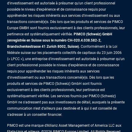
d'investissement est autorisée à présumer qu'un client professionnel
possède le niveau d'expérience et de connaissance requis pour
appréhender les risques inhérents aux services d'investissement ou aux
transactions concerné(e)s. Dès lors que les produits et services de PIMCO
Europe GMBH sont fournis exclusivement à des clients professionnels, leur
pertinence est systématiquement vérifiée.
PIMCO (Schweiz) GmbH
(enregistrée en Suisse sous le numéro CH-020.4.038.582-2,
Brandschenkestrasse 41 Zurich 8002, Suisse)
. Conformément à la Loi
fédérale suisse sur les placements collectifs de capitaux du 23 juin 2006
(« LPCC »), une entreprise d'investissement est autorisée à présumer qu'un
client professionnel possède le niveau d'expérience et de connaissance
requis pour appréhender les risques inhérents aux services
d'investissement ou aux transactions concerné(e)s. Dès lors que les
produits et services de PIMCO (Schweiz) GmbH sont fournis
exclusivement à des clients professionnels, leur pertinence est
systématiquement vérifiée. Les services fournis par PIMCO (Schweiz)
GmbH ne s'adressent pas aux investisseurs de détail, auxquels la présente
communication n'est d'ailleurs pas destinée et à qui il est conseillé de
s'adresser à un conseiller financier.
PIMCO est une marque d’Allianz Asset Management of America LLC aux
Etats-Unis et ailleurs. ©2026 PIMCO Europe Limited. All Rights Reserved.