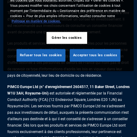
les cookies que vous souhaitez autoriser, cliquez sur « Gérer les cookies ».
personnes résidant en France.
Vous pouvez modifier vos choix concernant l’utilisation de cookies à tout
moment par l’intermédiaire du « Gestionnaire des préférence en matière de
Tous les documents contenus dans ce site sont uniquement fournis à titre
cookies ». Pour de plus amples informations, veuillez consulter notre
d’information et ne sauraient constituer un conseil en investissement. Il
Politique en matière de cookies.
est recommandé aux investisseurs de consulter un conseiller financier
avant de prendre une quelconque décision de placement.
Gérer les cookies
Les produits et services sont uniquement disponibles pour les personnes
domiciliées dans cette juridiction. Les informations figurant sur ce site ne
Refuser tous les cookies
Accepter tous les cookies
constituent pas une offre de produits ou de services ni une sollicitation
d'offre destinée à des personnes en dehors de France qui n'ont pas le droit
de recevoir ce type d'informations d'après les lois en vigueur dans leur
pays de citoyenneté, leur lieu de domicile ou de résidence.
PIMCO Europe Ltd (n° d'enregistrement 2604517
,
11 Baker Street, Londres
W1U 3AH, Royaume-Uni)
est autorisée et réglementée par la Financial
Conduct Authority (FCA) (12 Endeavour Square, Londres E20 1JN) au
Royaume-Uni. Les services fournis par PIMCO Europe Ltd ne s'adressent
pas aux investisseurs de détail, auxquels la présente communication n'est
d'ailleurs pas destinée et à qui il est conseillé de s'adresser à un conseiller
financier. Dès lors que les produits et services de PIMCO Europe Ltd sont
fournis exclusivement à des clients professionnels, leur pertinence est