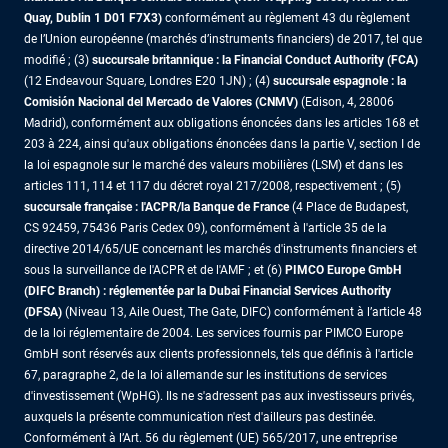
Quay, Dublin 1 D01 F7X3)
conformément au règlement 43 du règlement
de l’Union européenne (marchés d’instruments financiers) de 2017, tel que
modifié ; (3)
succursale britannique : la Financial Conduct Authority (FCA)
(12 Endeavour Square, Londres E20 1JN) ; (4)
succursale espagnole : la
Comisión Nacional del Mercado de Valores (CNMV)
(Edison, 4, 28006
Madrid), conformément aux obligations énoncées dans les articles 168 et
203 à 224, ainsi qu'aux obligations énoncées dans la partie V, section I de
la loi espagnole sur le marché des valeurs mobilières (LSM) et dans les
articles 111, 114 et 117 du décret royal 217/2008, respectivement ; (5)
succursale française : l'ACPR/la Banque de France
(4 Place de Budapest,
CS 92459, 75436 Paris Cedex 09), conformément à l'article 35 de la
directive 2014/65/UE concernant les marchés d'instruments financiers et
sous la surveillance de l'ACPR et de l'AMF ; et (6)
PIMCO Europe GmbH
(DIFC Branch) : réglementée par la Dubai Financial Services Authority
(DFSA)
(Niveau 13, Aile Ouest, The Gate, DIFC) conformément à l’article 48
de la loi réglementaire de 2004. Les services fournis par PIMCO Europe
GmbH sont réservés aux clients professionnels, tels que définis à l'article
67, paragraphe 2, de la loi allemande sur les institutions de services
d'investissement (WpHG). Ils ne s'adressent pas aux investisseurs privés,
auxquels la présente communication n'est d'ailleurs pas destinée.
Conformément à l’Art. 56 du règlement (UE) 565/2017, une entreprise