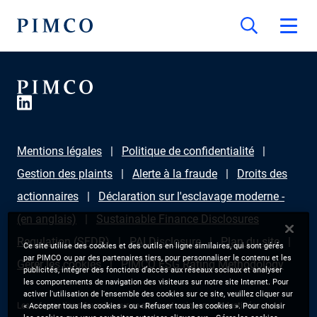
Mentions légales
Politique de confidentialité
Gestion des plaints
Alerte à la fraude
Droits des
actionnaires
Déclaration sur l'esclavage moderne -
(en anglais)
Sustainable Finance Disclosures
Regulation (SFDR)
PAI Disclosure
Plan du site
Ce site utilise des cookies et des outils en ligne similaires, qui sont gérés
par PIMCO ou par des partenaires tiers, pour personnaliser le contenu et les
Gérer les cookies
PIMCO ESG Rating Methodology
publicités, intégrer des fonctions d’accès aux réseaux sociaux et analyser
les comportements de navigation des visiteurs sur notre site Internet. Pour
activer l'utilisation de l'ensemble des cookies sur ce site, veuillez cliquer sur
Les informations fournies sur ce site sont uniquement destinées aux
« Accepter tous les cookies » ou « Refuser tous les cookies ». Pour choisir