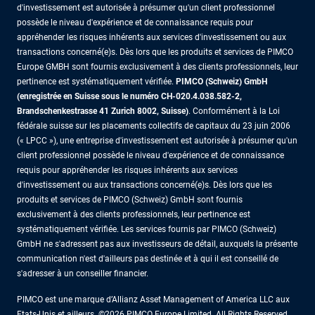
d'investissement est autorisée à présumer qu'un client professionnel
possède le niveau d'expérience et de connaissance requis pour
appréhender les risques inhérents aux services d'investissement ou aux
transactions concerné(e)s. Dès lors que les produits et services de PIMCO
Europe GMBH sont fournis exclusivement à des clients professionnels, leur
pertinence est systématiquement vérifiée.
PIMCO (Schweiz) GmbH
(enregistrée en Suisse sous le numéro CH-020.4.038.582-2,
Brandschenkestrasse 41 Zurich 8002, Suisse)
. Conformément à la Loi
fédérale suisse sur les placements collectifs de capitaux du 23 juin 2006
(« LPCC »), une entreprise d'investissement est autorisée à présumer qu'un
client professionnel possède le niveau d'expérience et de connaissance
requis pour appréhender les risques inhérents aux services
d'investissement ou aux transactions concerné(e)s. Dès lors que les
produits et services de PIMCO (Schweiz) GmbH sont fournis
exclusivement à des clients professionnels, leur pertinence est
systématiquement vérifiée. Les services fournis par PIMCO (Schweiz)
GmbH ne s'adressent pas aux investisseurs de détail, auxquels la présente
communication n'est d'ailleurs pas destinée et à qui il est conseillé de
s'adresser à un conseiller financier.
PIMCO est une marque d’Allianz Asset Management of America LLC aux
Etats-Unis et ailleurs. ©2026 PIMCO Europe Limited. All Rights Reserved.