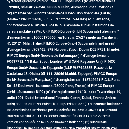
systématiquement vérifiée.
PIMCO Europe GmbH (n° d'enregistrement
192083, Seidlstr. 24-24a, 80335 Munich, Allemagne)
est autorisée et
réglementée par l'Autorité fédérale de supervision financière (BaFin)
(Marie-Curie-Str. 24-28, 60439 Francfort-sur-le-Main) en Allemagne,
conformément à l’article 15 de la loi allemande sur les institutions de
valeurs mobilières (WpIG).
PIMCO Europe GmbH Succursale Italienne (n°
d'enregistrement 10005170963, via Turati n. 25/27 (angle via Cavalieri n.
4), 20121 Milan, Italie), PIMCO Europe GmbH Succursale Irlandaise (n°
d'enregistrement 909462, 57B Harcourt Street, Dublin D02 F721, Irlande),
PIMCO Europe GmbH Succursale Britannique (n° d'enregistrement
FC037712, 11 Baker Street, Londres W1U 3AH, Royaume-Uni), PIMCO
Europe GmbH Succursale Espagnole (N.I.F. W2765338E, Paseo de la
Castellana 43, Oficina 05-111, 28046 Madrid, Espagne), PIMCO Europe
GmbH Succursale Française (n° d'enregistrement 918745621 R.C.S. Paris,
50–52 Boulevard Haussmann, 75009 Paris, France)
et PIMCO Europe
GmbH (Succursale DIFC) (n° d'enregistrement 9613, Index Tower étage 10,
unité 1001, Dubai International Financial Centre, Dubai, Émirats Arabes
Unis)
sont en outre soumises à la supervision de : (1)
succursale italienne :
la Commissione Nazionale per le Società e la Borsa (CONSOB)
(Giovanni
Battista Martini, 3 - 00198 Rome), conformément à l’Article 27 de la
version consolidée de la Loi de finances italienne ; (2)
succursale
irlandaise : la Banque centrale d'Irlande (New Wapping Street, North Wall