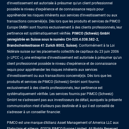
d'investissement est autorisée à présumer qu'un client professionnel
possède le niveau d'expérience et de connaissance requis pour
appréhender les risques inhérents aux services d'investissement ou aux
transactions concerné(e)s. Dès lors que les produits et services de PIMCO
Europe GMBH sont fournis exclusivement à des clients professionnels, leur
pertinence est systématiquement vérifiée.
PIMCO (Schweiz) GmbH
(enregistrée en Suisse sous le numéro CH-020.4.038.582-2,
Brandschenkestrasse 41 Zurich 8002, Suisse)
. Conformément à la Loi
fédérale suisse sur les placements collectifs de capitaux du 23 juin 2006
(« LPCC »), une entreprise d'investissement est autorisée à présumer qu'un
client professionnel possède le niveau d'expérience et de connaissance
requis pour appréhender les risques inhérents aux services
d'investissement ou aux transactions concerné(e)s. Dès lors que les
produits et services de PIMCO (Schweiz) GmbH sont fournis
exclusivement à des clients professionnels, leur pertinence est
systématiquement vérifiée. Les services fournis par PIMCO (Schweiz)
GmbH ne s'adressent pas aux investisseurs de détail, auxquels la présente
communication n'est d'ailleurs pas destinée et à qui il est conseillé de
s'adresser à un conseiller financier.
PIMCO est une marque d’Allianz Asset Management of America LLC aux
Etats-Unis et ailleurs. ©2026 PIMCO Europe Limited. All Rights Reserved.