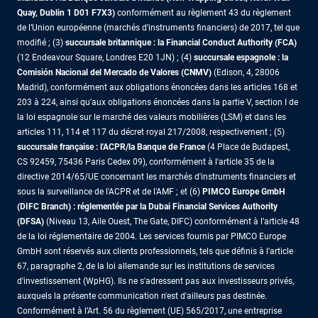
Quay, Dublin 1 D01 F7X3)
conformément au règlement 43 du règlement
de l’Union européenne (marchés d’instruments financiers) de 2017, tel que
modifié ; (3)
succursale britannique : la Financial Conduct Authority (FCA)
(12 Endeavour Square, Londres E20 1JN) ; (4)
succursale espagnole : la
Comisión Nacional del Mercado de Valores (CNMV)
(Edison, 4, 28006
Madrid), conformément aux obligations énoncées dans les articles 168 et
203 à 224, ainsi qu'aux obligations énoncées dans la partie V, section I de
la loi espagnole sur le marché des valeurs mobilières (LSM) et dans les
articles 111, 114 et 117 du décret royal 217/2008, respectivement ; (5)
succursale française : l'ACPR/la Banque de France
(4 Place de Budapest,
CS 92459, 75436 Paris Cedex 09), conformément à l'article 35 de la
directive 2014/65/UE concernant les marchés d'instruments financiers et
sous la surveillance de l'ACPR et de l'AMF ; et (6)
PIMCO Europe GmbH
(DIFC Branch) : réglementée par la Dubai Financial Services Authority
(DFSA)
(Niveau 13, Aile Ouest, The Gate, DIFC) conformément à l’article 48
de la loi réglementaire de 2004. Les services fournis par PIMCO Europe
GmbH sont réservés aux clients professionnels, tels que définis à l'article
67, paragraphe 2, de la loi allemande sur les institutions de services
d'investissement (WpHG). Ils ne s'adressent pas aux investisseurs privés,
auxquels la présente communication n'est d'ailleurs pas destinée.
Conformément à l’Art. 56 du règlement (UE) 565/2017, une entreprise