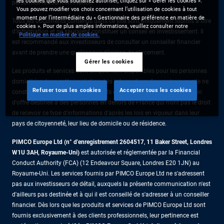
les cookies que vous souhaitez autoriser, cliquez sur « Gérer les cookies ».
personnes résidant en France.
Vous pouvez modifier vos choix concernant l’utilisation de cookies à tout
moment par l’intermédiaire du « Gestionnaire des préférence en matière de
Tous les documents contenus dans ce site sont uniquement fournis à titre
cookies ». Pour de plus amples informations, veuillez consulter notre
d’information et ne sauraient constituer un conseil en investissement. Il
Politique en matière de cookies.
est recommandé aux investisseurs de consulter un conseiller financier
avant de prendre une quelconque décision de placement.
Gérer les cookies
Les produits et services sont uniquement disponibles pour les personnes
domiciliées dans cette juridiction. Les informations figurant sur ce site ne
Refuser tous les cookies
Accepter tous les cookies
constituent pas une offre de produits ou de services ni une sollicitation
d'offre destinée à des personnes en dehors de France qui n'ont pas le droit
de recevoir ce type d'informations d'après les lois en vigueur dans leur
pays de citoyenneté, leur lieu de domicile ou de résidence.
PIMCO Europe Ltd (n° d'enregistrement 2604517
,
11 Baker Street, Londres
W1U 3AH, Royaume-Uni)
est autorisée et réglementée par la Financial
Conduct Authority (FCA) (12 Endeavour Square, Londres E20 1JN) au
Royaume-Uni. Les services fournis par PIMCO Europe Ltd ne s'adressent
pas aux investisseurs de détail, auxquels la présente communication n'est
d'ailleurs pas destinée et à qui il est conseillé de s'adresser à un conseiller
financier. Dès lors que les produits et services de PIMCO Europe Ltd sont
fournis exclusivement à des clients professionnels, leur pertinence est