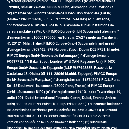
systématiquement vérifiée.
PIMCO Europe GmbH (n° d'enregistrement
192083, Seidlstr. 24-24a, 80335 Munich, Allemagne)
est autorisée et
réglementée par l'Autorité fédérale de supervision financière (BaFin)
(Marie-Curie-Str. 24-28, 60439 Francfort-sur-le-Main) en Allemagne,
conformément à l’article 15 de la loi allemande sur les institutions de
valeurs mobilières (WpIG).
PIMCO Europe GmbH Succursale Italienne (n°
d'enregistrement 10005170963, via Turati n. 25/27 (angle via Cavalieri n.
4), 20121 Milan, Italie), PIMCO Europe GmbH Succursale Irlandaise (n°
d'enregistrement 909462, 57B Harcourt Street, Dublin D02 F721, Irlande),
PIMCO Europe GmbH Succursale Britannique (n° d'enregistrement
FC037712, 11 Baker Street, Londres W1U 3AH, Royaume-Uni), PIMCO
Europe GmbH Succursale Espagnole (N.I.F. W2765338E, Paseo de la
Castellana 43, Oficina 05-111, 28046 Madrid, Espagne), PIMCO Europe
GmbH Succursale Française (n° d'enregistrement 918745621 R.C.S. Paris,
50–52 Boulevard Haussmann, 75009 Paris, France)
et PIMCO Europe
GmbH (Succursale DIFC) (n° d'enregistrement 9613, Index Tower étage 10,
unité 1001, Dubai International Financial Centre, Dubai, Émirats Arabes
Unis)
sont en outre soumises à la supervision de : (1)
succursale italienne :
la Commissione Nazionale per le Società e la Borsa (CONSOB)
(Giovanni
Battista Martini, 3 - 00198 Rome), conformément à l’Article 27 de la
version consolidée de la Loi de finances italienne ; (2)
succursale
irlandaise : la Banque centrale d'Irlande (New Wapping Street, North Wall