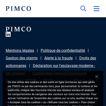
Mentions légales
Politique de confidentialité
Gestion des plaints
Alerte à la fraude
Droits des
actionnaires
Déclaration sur l'esclavage moderne -
(en anglais)
Sustainable Finance Disclosures
Regulation (SFDR)
PAI Disclosure
Plan du site
Ce site utilise des cookies et des outils en ligne similaires, qui sont gérés
par PIMCO ou par des partenaires tiers, pour personnaliser le contenu et les
Gérer les cookies
PIMCO ESG Rating Methodology
publicités, intégrer des fonctions d’accès aux réseaux sociaux et analyser
les comportements de navigation des visiteurs sur notre site Internet. Pour
activer l'utilisation de l'ensemble des cookies sur ce site, veuillez cliquer sur
Les informations fournies sur ce site sont uniquement destinées aux
« Accepter tous les cookies » ou « Refuser tous les cookies ». Pour choisir