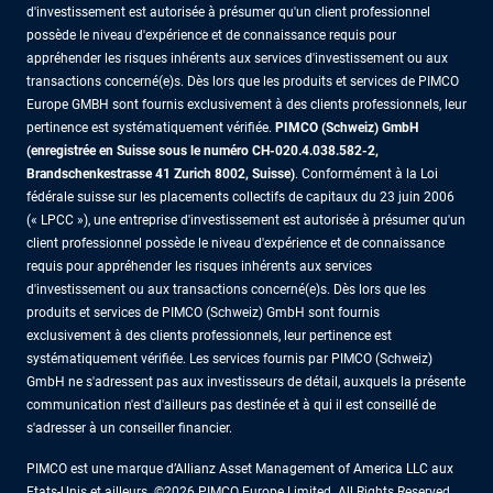
d'investissement est autorisée à présumer qu'un client professionnel
possède le niveau d'expérience et de connaissance requis pour
appréhender les risques inhérents aux services d'investissement ou aux
transactions concerné(e)s. Dès lors que les produits et services de PIMCO
Europe GMBH sont fournis exclusivement à des clients professionnels, leur
pertinence est systématiquement vérifiée.
PIMCO (Schweiz) GmbH
(enregistrée en Suisse sous le numéro CH-020.4.038.582-2,
Brandschenkestrasse 41 Zurich 8002, Suisse)
. Conformément à la Loi
fédérale suisse sur les placements collectifs de capitaux du 23 juin 2006
(« LPCC »), une entreprise d'investissement est autorisée à présumer qu'un
client professionnel possède le niveau d'expérience et de connaissance
requis pour appréhender les risques inhérents aux services
d'investissement ou aux transactions concerné(e)s. Dès lors que les
produits et services de PIMCO (Schweiz) GmbH sont fournis
exclusivement à des clients professionnels, leur pertinence est
systématiquement vérifiée. Les services fournis par PIMCO (Schweiz)
GmbH ne s'adressent pas aux investisseurs de détail, auxquels la présente
communication n'est d'ailleurs pas destinée et à qui il est conseillé de
s'adresser à un conseiller financier.
PIMCO est une marque d’Allianz Asset Management of America LLC aux
Etats-Unis et ailleurs. ©2026 PIMCO Europe Limited. All Rights Reserved.