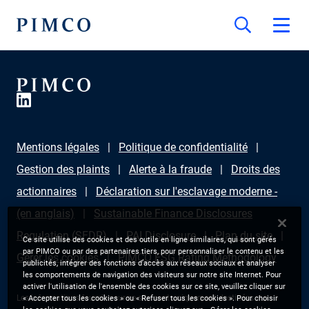
Mentions légales
Politique de confidentialité
Gestion des plaints
Alerte à la fraude
Droits des
actionnaires
Déclaration sur l'esclavage moderne -
(en anglais)
Sustainable Finance Disclosures
Regulation (SFDR)
PAI Disclosure
Plan du site
Ce site utilise des cookies et des outils en ligne similaires, qui sont gérés
par PIMCO ou par des partenaires tiers, pour personnaliser le contenu et les
Gérer les cookies
PIMCO ESG Rating Methodology
publicités, intégrer des fonctions d’accès aux réseaux sociaux et analyser
les comportements de navigation des visiteurs sur notre site Internet. Pour
activer l'utilisation de l'ensemble des cookies sur ce site, veuillez cliquer sur
Les informations fournies sur ce site sont uniquement destinées aux
« Accepter tous les cookies » ou « Refuser tous les cookies ». Pour choisir