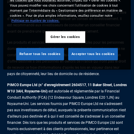
les cookies que vous souhaitez autoriser, cliquez sur « Gérer les cookies ».
personnes résidant en France.
Vous pouvez modifier vos choix concernant l’utilisation de cookies à tout
moment par l’intermédiaire du « Gestionnaire des préférence en matière de
Tous les documents contenus dans ce site sont uniquement fournis à titre
cookies ». Pour de plus amples informations, veuillez consulter notre
d’information et ne sauraient constituer un conseil en investissement. Il
Politique en matière de cookies.
est recommandé aux investisseurs de consulter un conseiller financier
avant de prendre une quelconque décision de placement.
Gérer les cookies
Les produits et services sont uniquement disponibles pour les personnes
domiciliées dans cette juridiction. Les informations figurant sur ce site ne
Refuser tous les cookies
Accepter tous les cookies
constituent pas une offre de produits ou de services ni une sollicitation
d'offre destinée à des personnes en dehors de France qui n'ont pas le droit
de recevoir ce type d'informations d'après les lois en vigueur dans leur
pays de citoyenneté, leur lieu de domicile ou de résidence.
PIMCO Europe Ltd (n° d'enregistrement 2604517
,
11 Baker Street, Londres
W1U 3AH, Royaume-Uni)
est autorisée et réglementée par la Financial
Conduct Authority (FCA) (12 Endeavour Square, Londres E20 1JN) au
Royaume-Uni. Les services fournis par PIMCO Europe Ltd ne s'adressent
pas aux investisseurs de détail, auxquels la présente communication n'est
d'ailleurs pas destinée et à qui il est conseillé de s'adresser à un conseiller
financier. Dès lors que les produits et services de PIMCO Europe Ltd sont
fournis exclusivement à des clients professionnels, leur pertinence est