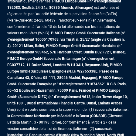
systématiquement vérifiée.
PIMCO Europe GmbH (n° d'enregistrement
192083, Seidlstr. 24-24a, 80335 Munich, Allemagne)
est autorisée et
réglementée par l'Autorité fédérale de supervision financière (BaFin)
(Marie-Curie-Str. 24-28, 60439 Francfort-sur-le-Main) en Allemagne,
conformément à l’article 15 de la loi allemande sur les institutions de
valeurs mobilières (WpIG).
PIMCO Europe GmbH Succursale Italienne (n°
d'enregistrement 10005170963, via Turati n. 25/27 (angle via Cavalieri n.
4), 20121 Milan, Italie), PIMCO Europe GmbH Succursale Irlandaise (n°
d'enregistrement 909462, 57B Harcourt Street, Dublin D02 F721, Irlande),
PIMCO Europe GmbH Succursale Britannique (n° d'enregistrement
FC037712, 11 Baker Street, Londres W1U 3AH, Royaume-Uni), PIMCO
Europe GmbH Succursale Espagnole (N.I.F. W2765338E, Paseo de la
Castellana 43, Oficina 05-111, 28046 Madrid, Espagne), PIMCO Europe
GmbH Succursale Française (n° d'enregistrement 918745621 R.C.S. Paris,
50–52 Boulevard Haussmann, 75009 Paris, France)
et PIMCO Europe
GmbH (Succursale DIFC) (n° d'enregistrement 9613, Index Tower étage 10,
unité 1001, Dubai International Financial Centre, Dubai, Émirats Arabes
Unis)
sont en outre soumises à la supervision de : (1)
succursale italienne :
la Commissione Nazionale per le Società e la Borsa (CONSOB)
(Giovanni
Battista Martini, 3 - 00198 Rome), conformément à l’Article 27 de la
version consolidée de la Loi de finances italienne ; (2)
succursale
irlandaise : la Banque centrale d'Irlande (New Wapping Street, North Wall