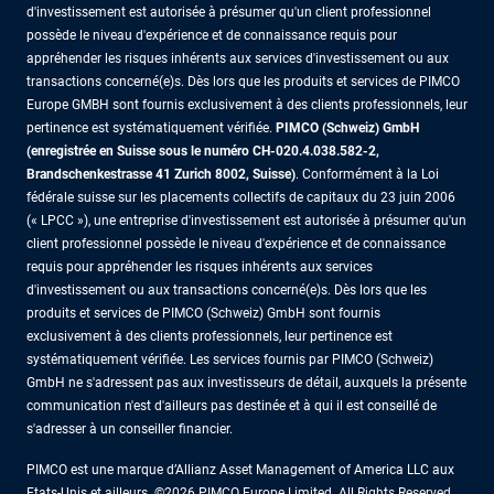
d'investissement est autorisée à présumer qu'un client professionnel
possède le niveau d'expérience et de connaissance requis pour
appréhender les risques inhérents aux services d'investissement ou aux
transactions concerné(e)s. Dès lors que les produits et services de PIMCO
Europe GMBH sont fournis exclusivement à des clients professionnels, leur
pertinence est systématiquement vérifiée.
PIMCO (Schweiz) GmbH
(enregistrée en Suisse sous le numéro CH-020.4.038.582-2,
Brandschenkestrasse 41 Zurich 8002, Suisse)
. Conformément à la Loi
fédérale suisse sur les placements collectifs de capitaux du 23 juin 2006
(« LPCC »), une entreprise d'investissement est autorisée à présumer qu'un
client professionnel possède le niveau d'expérience et de connaissance
requis pour appréhender les risques inhérents aux services
d'investissement ou aux transactions concerné(e)s. Dès lors que les
produits et services de PIMCO (Schweiz) GmbH sont fournis
exclusivement à des clients professionnels, leur pertinence est
systématiquement vérifiée. Les services fournis par PIMCO (Schweiz)
GmbH ne s'adressent pas aux investisseurs de détail, auxquels la présente
communication n'est d'ailleurs pas destinée et à qui il est conseillé de
s'adresser à un conseiller financier.
PIMCO est une marque d’Allianz Asset Management of America LLC aux
Etats-Unis et ailleurs. ©2026 PIMCO Europe Limited. All Rights Reserved.