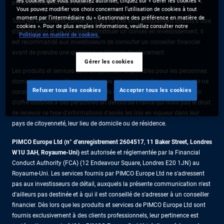
les cookies que vous souhaitez autoriser, cliquez sur « Gérer les cookies ».
personnes résidant en France.
Vous pouvez modifier vos choix concernant l’utilisation de cookies à tout
moment par l’intermédiaire du « Gestionnaire des préférence en matière de
Tous les documents contenus dans ce site sont uniquement fournis à titre
cookies ». Pour de plus amples informations, veuillez consulter notre
d’information et ne sauraient constituer un conseil en investissement. Il
Politique en matière de cookies.
est recommandé aux investisseurs de consulter un conseiller financier
avant de prendre une quelconque décision de placement.
Gérer les cookies
Les produits et services sont uniquement disponibles pour les personnes
domiciliées dans cette juridiction. Les informations figurant sur ce site ne
Refuser tous les cookies
Accepter tous les cookies
constituent pas une offre de produits ou de services ni une sollicitation
d'offre destinée à des personnes en dehors de France qui n'ont pas le droit
de recevoir ce type d'informations d'après les lois en vigueur dans leur
pays de citoyenneté, leur lieu de domicile ou de résidence.
PIMCO Europe Ltd (n° d'enregistrement 2604517
,
11 Baker Street, Londres
W1U 3AH, Royaume-Uni)
est autorisée et réglementée par la Financial
Conduct Authority (FCA) (12 Endeavour Square, Londres E20 1JN) au
Royaume-Uni. Les services fournis par PIMCO Europe Ltd ne s'adressent
pas aux investisseurs de détail, auxquels la présente communication n'est
d'ailleurs pas destinée et à qui il est conseillé de s'adresser à un conseiller
financier. Dès lors que les produits et services de PIMCO Europe Ltd sont
fournis exclusivement à des clients professionnels, leur pertinence est