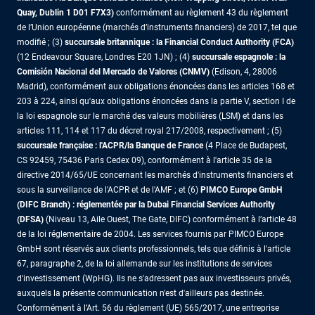
Quay, Dublin 1 D01 F7X3)
conformément au règlement 43 du règlement
de l’Union européenne (marchés d’instruments financiers) de 2017, tel que
modifié ; (3)
succursale britannique : la Financial Conduct Authority (FCA)
(12 Endeavour Square, Londres E20 1JN) ; (4)
succursale espagnole : la
Comisión Nacional del Mercado de Valores (CNMV)
(Edison, 4, 28006
Madrid), conformément aux obligations énoncées dans les articles 168 et
203 à 224, ainsi qu'aux obligations énoncées dans la partie V, section I de
la loi espagnole sur le marché des valeurs mobilières (LSM) et dans les
articles 111, 114 et 117 du décret royal 217/2008, respectivement ; (5)
succursale française : l'ACPR/la Banque de France
(4 Place de Budapest,
CS 92459, 75436 Paris Cedex 09), conformément à l'article 35 de la
directive 2014/65/UE concernant les marchés d'instruments financiers et
sous la surveillance de l'ACPR et de l'AMF ; et (6)
PIMCO Europe GmbH
(DIFC Branch) : réglementée par la Dubai Financial Services Authority
(DFSA)
(Niveau 13, Aile Ouest, The Gate, DIFC) conformément à l’article 48
de la loi réglementaire de 2004. Les services fournis par PIMCO Europe
GmbH sont réservés aux clients professionnels, tels que définis à l'article
67, paragraphe 2, de la loi allemande sur les institutions de services
d'investissement (WpHG). Ils ne s'adressent pas aux investisseurs privés,
auxquels la présente communication n'est d'ailleurs pas destinée.
Conformément à l’Art. 56 du règlement (UE) 565/2017, une entreprise