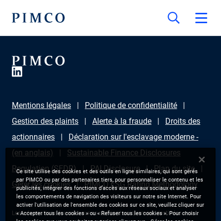
Mentions légales
Politique de confidentialité
Gestion des plaints
Alerte à la fraude
Droits des
actionnaires
Déclaration sur l'esclavage moderne -
(en anglais)
Sustainable Finance Disclosures
Regulation (SFDR)
PAI Disclosure
Plan du site
Ce site utilise des cookies et des outils en ligne similaires, qui sont gérés
par PIMCO ou par des partenaires tiers, pour personnaliser le contenu et les
Gérer les cookies
PIMCO ESG Rating Methodology
publicités, intégrer des fonctions d’accès aux réseaux sociaux et analyser
les comportements de navigation des visiteurs sur notre site Internet. Pour
activer l'utilisation de l'ensemble des cookies sur ce site, veuillez cliquer sur
Les informations fournies sur ce site sont uniquement destinées aux
« Accepter tous les cookies » ou « Refuser tous les cookies ». Pour choisir