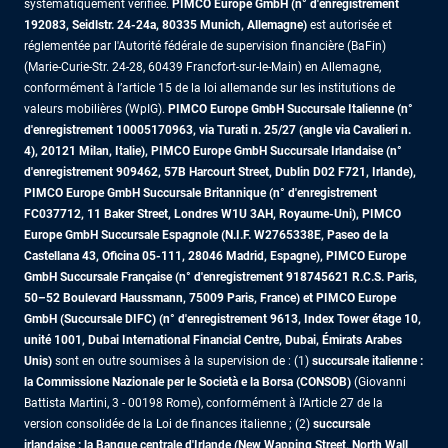
systématiquement vérifiée.
PIMCO Europe GmbH (n° d'enregistrement
192083, Seidlstr. 24-24a, 80335 Munich, Allemagne)
est autorisée et
réglementée par l'Autorité fédérale de supervision financière (BaFin)
(Marie-Curie-Str. 24-28, 60439 Francfort-sur-le-Main) en Allemagne,
conformément à l’article 15 de la loi allemande sur les institutions de
valeurs mobilières (WpIG).
PIMCO Europe GmbH Succursale Italienne (n°
d'enregistrement 10005170963, via Turati n. 25/27 (angle via Cavalieri n.
4), 20121 Milan, Italie), PIMCO Europe GmbH Succursale Irlandaise (n°
d'enregistrement 909462, 57B Harcourt Street, Dublin D02 F721, Irlande),
PIMCO Europe GmbH Succursale Britannique (n° d'enregistrement
FC037712, 11 Baker Street, Londres W1U 3AH, Royaume-Uni), PIMCO
Europe GmbH Succursale Espagnole (N.I.F. W2765338E, Paseo de la
Castellana 43, Oficina 05-111, 28046 Madrid, Espagne), PIMCO Europe
GmbH Succursale Française (n° d'enregistrement 918745621 R.C.S. Paris,
50–52 Boulevard Haussmann, 75009 Paris, France)
et PIMCO Europe
GmbH (Succursale DIFC) (n° d'enregistrement 9613, Index Tower étage 10,
unité 1001, Dubai International Financial Centre, Dubai, Émirats Arabes
Unis)
sont en outre soumises à la supervision de : (1)
succursale italienne :
la Commissione Nazionale per le Società e la Borsa (CONSOB)
(Giovanni
Battista Martini, 3 - 00198 Rome), conformément à l’Article 27 de la
version consolidée de la Loi de finances italienne ; (2)
succursale
irlandaise : la Banque centrale d'Irlande (New Wapping Street, North Wall