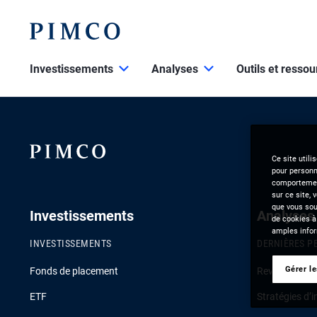
Investissements
Analyses
Outils et resso
Ce site utili
pour personna
comportement
sur ce site, 
que vous souh
Investissements
Analyses
de cookies à
amples infor
INVESTISSEMENTS
DERNIÈRES P
Gérer l
Fonds de placement
Revue de la c
ETF
Stratégies d’