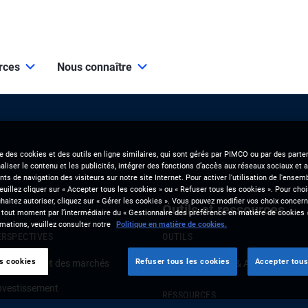
urces
Nous connaître
se des cookies et des outils en ligne similaires, qui sont gérés par PIMCO ou par des parten
liser le contenu et les publicités, intégrer des fonctions d’accès aux réseaux sociaux et a
s de navigation des visiteurs sur notre site Internet. Pour activer l'utilisation de l'ense
veuillez cliquer sur « Accepter tous les cookies » ou « Refuser tous les cookies ». Pour choi
aitez autoriser, cliquez sur « Gérer les cookies ». Vous pouvez modifier vos choix concerna
Outils et ressources
 tout moment par l’intermédiaire du « Gestionnaire des préférence en matière de cookies 
mations, veuillez consulter notre
Politique en matière de cookies.
ERSPECTIVES
OUTILS
es cookies
Refuser tous les cookies
Accepter tous
onjoncture et des marchés
Clients Solutions & Analytics
investissement
RESSOURCES