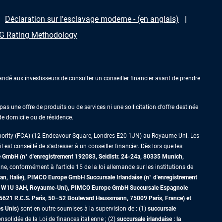
Déclaration sur l'esclavage moderne - (en anglais)
 Rating Methodology
ndé aux investisseurs de consulter un conseiller financier avant de prendre
as une offre de produits ou de services ni une sollicitation d'offre destinée
 de domicile ou de résidence.
thority (FCA) (12 Endeavour Square, Londres E20 1JN) au Royaume-Uni. Les
est conseillé de s'adresser à un conseiller financier. Dès lors que les
GmbH (n° d'enregistrement 192083, Seidlstr. 24-24a, 80335 Munich,
ne, conformément à l’article 15 de la loi allemande sur les institutions de
an, Italie), PIMCO Europe GmbH Succursale Irlandaise (n° d'enregistrement
dres W1U 3AH, Royaume-Uni), PIMCO Europe GmbH Succursale Espagnole
5621 R.C.S. Paris,
50–52 Boulevard Haussmann, 75009 Paris, France)
et
es Unis)
sont en outre soumises à la supervision de : (1)
succursale
nsolidée de la Loi de finances italienne ; (2)
succursale irlandaise : la