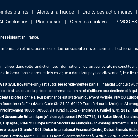
n des plaints
Alerte à la fraude
Droits des actionnaires
AI Disclosure
Plan du site
Gérer les cookies
PIMCO ESG
nes résidant en France.
information et ne sauraient constituer un conseil en investissement. Il est recomma
iliées dans cette juridiction. Les informations figurant sur ce site ne constituent p
e d'informations d'après les lois en vigueur dans leur pays de citoyenneté, leur lieu
s W1U 3AH, Royaume-Uni)
est autorisée et réglementée par la Financial Conduct Au
 détail, auxquels la présente communication n'est d'ailleurs pas destinée et à qui il 
lients professionnels, leur pertinence est systématiquement vérifiée.
PIMCO Europe 
on financière (BaFin) (Marie-Curie-Str. 24-28, 60439 Francfort-sur-le-Main) en Allemag
egistrement 10005170963, via Turati n. 25/27 (angle via Cavalieri n. 4), 20121 Mil
mbH Succursale Britannique (n° d'enregistrement FC037712, 11 Baker Street, Lon
id, Espagne), PIMCO Europe GmbH Succursale Française (n° d'enregistrement 91874
r étage 10, unité 1001, Dubai International Financial Centre, Dubai, Émirats Arab
vanni Battista Martini, 3 - 00198 Rome), conformément à l’Article 27 de la version co