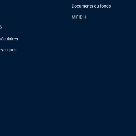
Documents du fonds
MiFID II
S
séculaires
cycliques