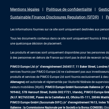
Mentions légales
Politique de confidentialité
Gestio
Sustainable Finance Disclosures Regulation (SFDR)
P
Les informations fournies sur ce site sont uniquement destinées aux person
Tous les documents contenus dans ce site sont uniquement fournis à titre d’
une quelconque décision de placement.
Les produits et services sont uniquement disponibles pour les personnes domic
à des personnes en dehors de France qui n'ont pas le droit de recevoir ce typ
PIMCO Europe Ltd (n° d'enregistrement 2604517
,
11 Baker Street, Londre
services fournis par PIMCO Europe Ltd ne s'adressent pas aux investisseurs de
produits et services de PIMCO Europe Ltd sont fournis exclusivement à des c
Allemagne)
est autorisée et réglementée par l'Autorité fédérale de supervisi
valeurs mobilières (WpIG).
PIMCO Europe GmbH Succursale Italienne (n° d'enr
909462, 57B Harcourt Street, Dublin D02 F721, Irlande), PIMCO Europe G
(N.I.F. W2765338E, Paseo de la Castellana 43, Oficina 05-111, 28046 Madr
PIMCO Europe GmbH (Succursale DIFC) (n° d'enregistrement 9613, Index Towe
italienne : la Commissione Nazionale per le Società e la Borsa (CONSOB)
(Gio