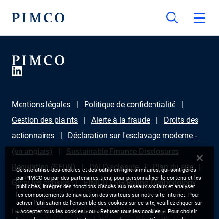
Mentions légales
Politique de confidentialité
Gestion des plaints
Alerte à la fraude
Droits des
actionnaires
Déclaration sur l'esclavage moderne -
(en anglais)
Sustainable Finance Disclosures
Regulation (SFDR)
PAI Disclosure
Plan du site
Ce site utilise des cookies et des outils en ligne similaires, qui sont gérés
par PIMCO ou par des partenaires tiers, pour personnaliser le contenu et les
Gérer les cookies
PIMCO ESG Rating Methodology
publicités, intégrer des fonctions d’accès aux réseaux sociaux et analyser
les comportements de navigation des visiteurs sur notre site Internet. Pour
activer l'utilisation de l'ensemble des cookies sur ce site, veuillez cliquer sur
Les informations fournies sur ce site sont uniquement destinées aux
« Accepter tous les cookies » ou « Refuser tous les cookies ». Pour choisir