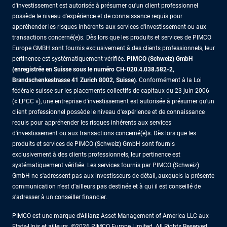
d'investissement est autorisée à présumer qu'un client professionnel
possède le niveau d'expérience et de connaissance requis pour
appréhender les risques inhérents aux services d'investissement ou aux
transactions concerné(e)s. Dès lors que les produits et services de PIMCO
Europe GMBH sont fournis exclusivement à des clients professionnels, leur
pertinence est systématiquement vérifiée.
PIMCO (Schweiz) GmbH
(enregistrée en Suisse sous le numéro CH-020.4.038.582-2,
Brandschenkestrasse 41 Zurich 8002, Suisse)
. Conformément à la Loi
fédérale suisse sur les placements collectifs de capitaux du 23 juin 2006
(« LPCC »), une entreprise d'investissement est autorisée à présumer qu'un
client professionnel possède le niveau d'expérience et de connaissance
requis pour appréhender les risques inhérents aux services
d'investissement ou aux transactions concerné(e)s. Dès lors que les
produits et services de PIMCO (Schweiz) GmbH sont fournis
exclusivement à des clients professionnels, leur pertinence est
systématiquement vérifiée. Les services fournis par PIMCO (Schweiz)
GmbH ne s'adressent pas aux investisseurs de détail, auxquels la présente
communication n'est d'ailleurs pas destinée et à qui il est conseillé de
s'adresser à un conseiller financier.
PIMCO est une marque d’Allianz Asset Management of America LLC aux
Etats-Unis et ailleurs. ©2026 PIMCO Europe Limited. All Rights Reserved.