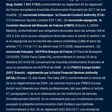
Quay, Dublin 1 D01 F7X3)
conformément au règlement 43 du règlement
de l’Union européenne (marchés d’instruments financiers) de 2017, tel que
modifié ; (3)
succursale britannique : la Financial Conduct Authority (FCA)
(12 Endeavour Square, Londres E20 1JN) ; (4)
succursale espagnole : la
Comisión Nacional del Mercado de Valores (CNMV)
(Edison, 4, 28006
Madrid), conformément aux obligations énoncées dans les articles 168 et
203 à 224, ainsi qu'aux obligations énoncées dans la partie V, section I de
la loi espagnole sur le marché des valeurs mobilières (LSM) et dans les
articles 111, 114 et 117 du décret royal 217/2008, respectivement ; (5)
succursale française : l'ACPR/la Banque de France
(4 Place de Budapest,
CS 92459, 75436 Paris Cedex 09), conformément à l'article 35 de la
directive 2014/65/UE concernant les marchés d'instruments financiers et
sous la surveillance de l'ACPR et de l'AMF ; et (6)
PIMCO Europe GmbH
(DIFC Branch) : réglementée par la Dubai Financial Services Authority
(DFSA)
(Niveau 13, Aile Ouest, The Gate, DIFC) conformément à l’article 48
de la loi réglementaire de 2004. Les services fournis par PIMCO Europe
GmbH sont réservés aux clients professionnels, tels que définis à l'article
67, paragraphe 2, de la loi allemande sur les institutions de services
d'investissement (WpHG). Ils ne s'adressent pas aux investisseurs privés,
auxquels la présente communication n'est d'ailleurs pas destinée.
Conformément à l’Art. 56 du règlement (UE) 565/2017, une entreprise