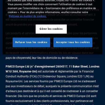
les cookies que vous souhaitez autoriser, cliquez sur « Gérer les cookies ».
personnes résidant en France.
Vous pouvez modifier vos choix concernant l’utilisation de cookies à tout
moment par l’intermédiaire du « Gestionnaire des préférence en matière de
Tous les documents contenus dans ce site sont uniquement fournis à titre
cookies ». Pour de plus amples informations, veuillez consulter notre
d’information et ne sauraient constituer un conseil en investissement. Il
Politique en matière de cookies.
est recommandé aux investisseurs de consulter un conseiller financier
avant de prendre une quelconque décision de placement.
Gérer les cookies
Les produits et services sont uniquement disponibles pour les personnes
domiciliées dans cette juridiction. Les informations figurant sur ce site ne
Refuser tous les cookies
Accepter tous les cookies
constituent pas une offre de produits ou de services ni une sollicitation
d'offre destinée à des personnes en dehors de France qui n'ont pas le droit
de recevoir ce type d'informations d'après les lois en vigueur dans leur
pays de citoyenneté, leur lieu de domicile ou de résidence.
PIMCO Europe Ltd (n° d'enregistrement 2604517
,
11 Baker Street, Londres
W1U 3AH, Royaume-Uni)
est autorisée et réglementée par la Financial
Conduct Authority (FCA) (12 Endeavour Square, Londres E20 1JN) au
Royaume-Uni. Les services fournis par PIMCO Europe Ltd ne s'adressent
pas aux investisseurs de détail, auxquels la présente communication n'est
d'ailleurs pas destinée et à qui il est conseillé de s'adresser à un conseiller
financier. Dès lors que les produits et services de PIMCO Europe Ltd sont
fournis exclusivement à des clients professionnels, leur pertinence est