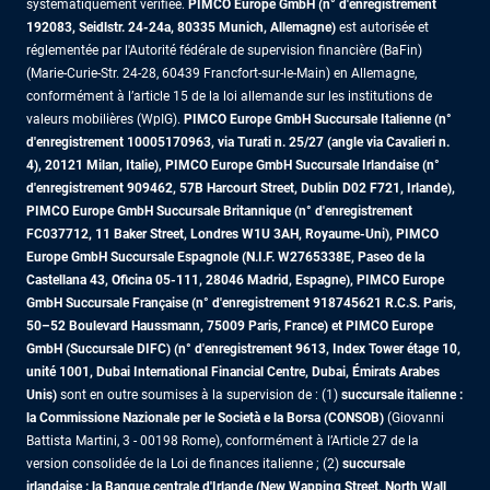
systématiquement vérifiée.
PIMCO Europe GmbH (n° d'enregistrement
192083, Seidlstr. 24-24a, 80335 Munich, Allemagne)
est autorisée et
réglementée par l'Autorité fédérale de supervision financière (BaFin)
(Marie-Curie-Str. 24-28, 60439 Francfort-sur-le-Main) en Allemagne,
conformément à l’article 15 de la loi allemande sur les institutions de
valeurs mobilières (WpIG).
PIMCO Europe GmbH Succursale Italienne (n°
d'enregistrement 10005170963, via Turati n. 25/27 (angle via Cavalieri n.
4), 20121 Milan, Italie), PIMCO Europe GmbH Succursale Irlandaise (n°
d'enregistrement 909462, 57B Harcourt Street, Dublin D02 F721, Irlande),
PIMCO Europe GmbH Succursale Britannique (n° d'enregistrement
FC037712, 11 Baker Street, Londres W1U 3AH, Royaume-Uni), PIMCO
Europe GmbH Succursale Espagnole (N.I.F. W2765338E, Paseo de la
Castellana 43, Oficina 05-111, 28046 Madrid, Espagne), PIMCO Europe
GmbH Succursale Française (n° d'enregistrement 918745621 R.C.S. Paris,
50–52 Boulevard Haussmann, 75009 Paris, France)
et PIMCO Europe
GmbH (Succursale DIFC) (n° d'enregistrement 9613, Index Tower étage 10,
unité 1001, Dubai International Financial Centre, Dubai, Émirats Arabes
Unis)
sont en outre soumises à la supervision de : (1)
succursale italienne :
la Commissione Nazionale per le Società e la Borsa (CONSOB)
(Giovanni
Battista Martini, 3 - 00198 Rome), conformément à l’Article 27 de la
version consolidée de la Loi de finances italienne ; (2)
succursale
irlandaise : la Banque centrale d'Irlande (New Wapping Street, North Wall