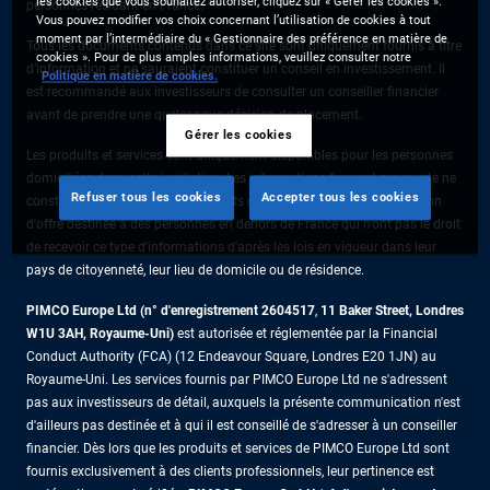
les cookies que vous souhaitez autoriser, cliquez sur « Gérer les cookies ».
personnes résidant en France.
Vous pouvez modifier vos choix concernant l’utilisation de cookies à tout
moment par l’intermédiaire du « Gestionnaire des préférence en matière de
Tous les documents contenus dans ce site sont uniquement fournis à titre
cookies ». Pour de plus amples informations, veuillez consulter notre
d’information et ne sauraient constituer un conseil en investissement. Il
Politique en matière de cookies.
est recommandé aux investisseurs de consulter un conseiller financier
avant de prendre une quelconque décision de placement.
Gérer les cookies
Les produits et services sont uniquement disponibles pour les personnes
domiciliées dans cette juridiction. Les informations figurant sur ce site ne
Refuser tous les cookies
Accepter tous les cookies
constituent pas une offre de produits ou de services ni une sollicitation
d'offre destinée à des personnes en dehors de France qui n'ont pas le droit
de recevoir ce type d'informations d'après les lois en vigueur dans leur
pays de citoyenneté, leur lieu de domicile ou de résidence.
PIMCO Europe Ltd (n° d'enregistrement 2604517
,
11 Baker Street, Londres
W1U 3AH, Royaume-Uni)
est autorisée et réglementée par la Financial
Conduct Authority (FCA) (12 Endeavour Square, Londres E20 1JN) au
Royaume-Uni. Les services fournis par PIMCO Europe Ltd ne s'adressent
pas aux investisseurs de détail, auxquels la présente communication n'est
d'ailleurs pas destinée et à qui il est conseillé de s'adresser à un conseiller
financier. Dès lors que les produits et services de PIMCO Europe Ltd sont
fournis exclusivement à des clients professionnels, leur pertinence est