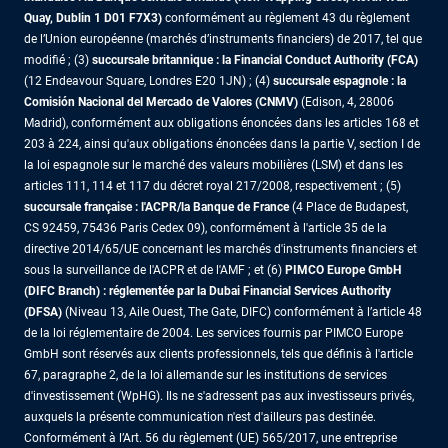
Quay, Dublin 1 D01 F7X3)
conformément au règlement 43 du règlement
de l’Union européenne (marchés d’instruments financiers) de 2017, tel que
modifié ; (3)
succursale britannique : la Financial Conduct Authority (FCA)
(12 Endeavour Square, Londres E20 1JN) ; (4)
succursale espagnole : la
Comisión Nacional del Mercado de Valores (CNMV)
(Edison, 4, 28006
Madrid), conformément aux obligations énoncées dans les articles 168 et
203 à 224, ainsi qu'aux obligations énoncées dans la partie V, section I de
la loi espagnole sur le marché des valeurs mobilières (LSM) et dans les
articles 111, 114 et 117 du décret royal 217/2008, respectivement ; (5)
succursale française : l'ACPR/la Banque de France
(4 Place de Budapest,
CS 92459, 75436 Paris Cedex 09), conformément à l'article 35 de la
directive 2014/65/UE concernant les marchés d'instruments financiers et
sous la surveillance de l'ACPR et de l'AMF ; et (6)
PIMCO Europe GmbH
(DIFC Branch) : réglementée par la Dubai Financial Services Authority
(DFSA)
(Niveau 13, Aile Ouest, The Gate, DIFC) conformément à l’article 48
de la loi réglementaire de 2004. Les services fournis par PIMCO Europe
GmbH sont réservés aux clients professionnels, tels que définis à l'article
67, paragraphe 2, de la loi allemande sur les institutions de services
d'investissement (WpHG). Ils ne s'adressent pas aux investisseurs privés,
auxquels la présente communication n'est d'ailleurs pas destinée.
Conformément à l’Art. 56 du règlement (UE) 565/2017, une entreprise