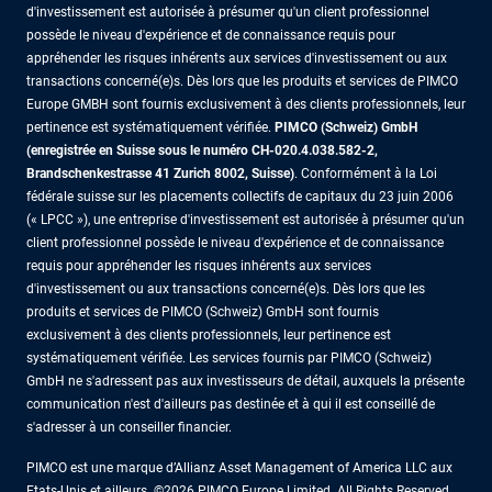
d'investissement est autorisée à présumer qu'un client professionnel
possède le niveau d'expérience et de connaissance requis pour
appréhender les risques inhérents aux services d'investissement ou aux
transactions concerné(e)s. Dès lors que les produits et services de PIMCO
Europe GMBH sont fournis exclusivement à des clients professionnels, leur
pertinence est systématiquement vérifiée.
PIMCO (Schweiz) GmbH
(enregistrée en Suisse sous le numéro CH-020.4.038.582-2,
Brandschenkestrasse 41 Zurich 8002, Suisse)
. Conformément à la Loi
fédérale suisse sur les placements collectifs de capitaux du 23 juin 2006
(« LPCC »), une entreprise d'investissement est autorisée à présumer qu'un
client professionnel possède le niveau d'expérience et de connaissance
requis pour appréhender les risques inhérents aux services
d'investissement ou aux transactions concerné(e)s. Dès lors que les
produits et services de PIMCO (Schweiz) GmbH sont fournis
exclusivement à des clients professionnels, leur pertinence est
systématiquement vérifiée. Les services fournis par PIMCO (Schweiz)
GmbH ne s'adressent pas aux investisseurs de détail, auxquels la présente
communication n'est d'ailleurs pas destinée et à qui il est conseillé de
s'adresser à un conseiller financier.
PIMCO est une marque d’Allianz Asset Management of America LLC aux
Etats-Unis et ailleurs. ©2026 PIMCO Europe Limited. All Rights Reserved.