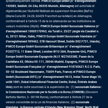
systématiquement vérifiée.
PIMCO Europe GmbH (n° d'enregistrement
192083, Seidlstr. 24-24a, 80335 Munich, Allemagne)
est autorisée et
réglementée par l'Autorité fédérale de supervision financière (BaFin)
(Marie-Curie-Str. 24-28, 60439 Francfort-sur-le-Main) en Allemagne,
conformément à l’article 15 de la loi allemande sur les institutions de
valeurs mobilières (WpIG).
PIMCO Europe GmbH Succursale Italienne (n°
d'enregistrement 10005170963, via Turati n. 25/27 (angle via Cavalieri n.
4), 20121 Milan, Italie), PIMCO Europe GmbH Succursale Irlandaise (n°
d'enregistrement 909462, 57B Harcourt Street, Dublin D02 F721, Irlande),
PIMCO Europe GmbH Succursale Britannique (n° d'enregistrement
FC037712, 11 Baker Street, Londres W1U 3AH, Royaume-Uni), PIMCO
Europe GmbH Succursale Espagnole (N.I.F. W2765338E, Paseo de la
Castellana 43, Oficina 05-111, 28046 Madrid, Espagne), PIMCO Europe
GmbH Succursale Française (n° d'enregistrement 918745621 R.C.S. Paris,
50–52 Boulevard Haussmann, 75009 Paris, France)
et PIMCO Europe
GmbH (Succursale DIFC) (n° d'enregistrement 9613, Index Tower étage 10,
unité 1001, Dubai International Financial Centre, Dubai, Émirats Arabes
Unis)
sont en outre soumises à la supervision de : (1)
succursale italienne :
la Commissione Nazionale per le Società e la Borsa (CONSOB)
(Giovanni
Battista Martini, 3 - 00198 Rome), conformément à l’Article 27 de la
version consolidée de la Loi de finances italienne ; (2)
succursale
irlandaise : la Banque centrale d'Irlande (New Wapping Street, North Wall