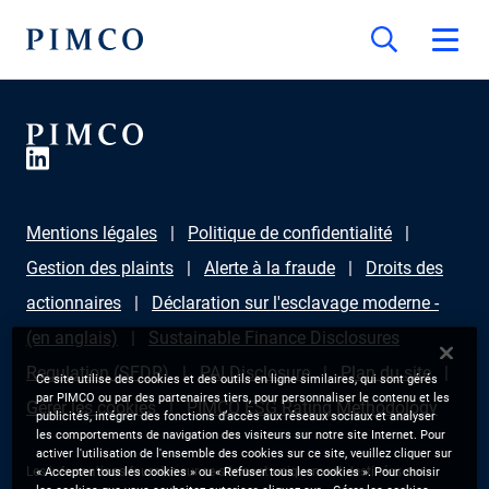
Mentions légales
Politique de confidentialité
Gestion des plaints
Alerte à la fraude
Droits des
actionnaires
Déclaration sur l'esclavage moderne -
(en anglais)
Sustainable Finance Disclosures
Regulation (SFDR)
PAI Disclosure
Plan du site
Ce site utilise des cookies et des outils en ligne similaires, qui sont gérés
par PIMCO ou par des partenaires tiers, pour personnaliser le contenu et les
Gérer les cookies
PIMCO ESG Rating Methodology
publicités, intégrer des fonctions d’accès aux réseaux sociaux et analyser
les comportements de navigation des visiteurs sur notre site Internet. Pour
activer l'utilisation de l'ensemble des cookies sur ce site, veuillez cliquer sur
Les informations fournies sur ce site sont uniquement destinées aux
« Accepter tous les cookies » ou « Refuser tous les cookies ». Pour choisir