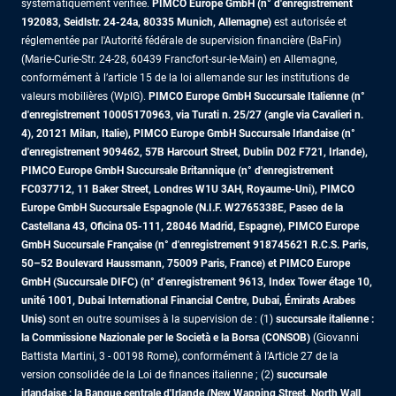
systématiquement vérifiée.
PIMCO Europe GmbH (n° d'enregistrement
192083, Seidlstr. 24-24a, 80335 Munich, Allemagne)
est autorisée et
réglementée par l'Autorité fédérale de supervision financière (BaFin)
(Marie-Curie-Str. 24-28, 60439 Francfort-sur-le-Main) en Allemagne,
conformément à l’article 15 de la loi allemande sur les institutions de
valeurs mobilières (WpIG).
PIMCO Europe GmbH Succursale Italienne (n°
d'enregistrement 10005170963, via Turati n. 25/27 (angle via Cavalieri n.
4), 20121 Milan, Italie), PIMCO Europe GmbH Succursale Irlandaise (n°
d'enregistrement 909462, 57B Harcourt Street, Dublin D02 F721, Irlande),
PIMCO Europe GmbH Succursale Britannique (n° d'enregistrement
FC037712, 11 Baker Street, Londres W1U 3AH, Royaume-Uni), PIMCO
Europe GmbH Succursale Espagnole (N.I.F. W2765338E, Paseo de la
Castellana 43, Oficina 05-111, 28046 Madrid, Espagne), PIMCO Europe
GmbH Succursale Française (n° d'enregistrement 918745621 R.C.S. Paris,
50–52 Boulevard Haussmann, 75009 Paris, France)
et PIMCO Europe
GmbH (Succursale DIFC) (n° d'enregistrement 9613, Index Tower étage 10,
unité 1001, Dubai International Financial Centre, Dubai, Émirats Arabes
Unis)
sont en outre soumises à la supervision de : (1)
succursale italienne :
la Commissione Nazionale per le Società e la Borsa (CONSOB)
(Giovanni
Battista Martini, 3 - 00198 Rome), conformément à l’Article 27 de la
version consolidée de la Loi de finances italienne ; (2)
succursale
irlandaise : la Banque centrale d'Irlande (New Wapping Street, North Wall