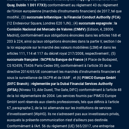
Quay, Dublin 1 D01 F7X3)
conformément au règlement 43 du règlement
de l’Union européenne (marchés d’instruments financiers) de 2017, tel que
modifié ; (3)
succursale britannique : la Financial Conduct Authority (FCA)
(12 Endeavour Square, Londres E20 1JN) ; (4)
succursale espagnole : la
Comisión Nacional del Mercado de Valores (CNMV)
(Edison, 4, 28006
Madrid), conformément aux obligations énoncées dans les articles 168 et
203 à 224, ainsi qu'aux obligations énoncées dans la partie V, section I de
la loi espagnole sur le marché des valeurs mobilières (LSM) et dans les
articles 111, 114 et 117 du décret royal 217/2008, respectivement ; (5)
succursale française : l'ACPR/la Banque de France
(4 Place de Budapest,
CS 92459, 75436 Paris Cedex 09), conformément à l'article 35 de la
directive 2014/65/UE concernant les marchés d'instruments financiers et
sous la surveillance de l'ACPR et de l'AMF ; et (6)
PIMCO Europe GmbH
(DIFC Branch) : réglementée par la Dubai Financial Services Authority
(DFSA)
(Niveau 13, Aile Ouest, The Gate, DIFC) conformément à l’article 48
de la loi réglementaire de 2004. Les services fournis par PIMCO Europe
GmbH sont réservés aux clients professionnels, tels que définis à l'article
67, paragraphe 2, de la loi allemande sur les institutions de services
d'investissement (WpHG). Ils ne s'adressent pas aux investisseurs privés,
auxquels la présente communication n'est d'ailleurs pas destinée.
Conformément à l’Art. 56 du règlement (UE) 565/2017, une entreprise