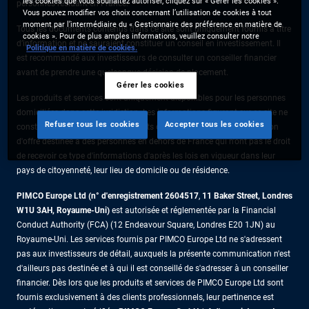
les cookies que vous souhaitez autoriser, cliquez sur « Gérer les cookies ».
personnes résidant en France.
Vous pouvez modifier vos choix concernant l’utilisation de cookies à tout
moment par l’intermédiaire du « Gestionnaire des préférence en matière de
Tous les documents contenus dans ce site sont uniquement fournis à titre
cookies ». Pour de plus amples informations, veuillez consulter notre
d’information et ne sauraient constituer un conseil en investissement. Il
Politique en matière de cookies.
est recommandé aux investisseurs de consulter un conseiller financier
avant de prendre une quelconque décision de placement.
Gérer les cookies
Les produits et services sont uniquement disponibles pour les personnes
domiciliées dans cette juridiction. Les informations figurant sur ce site ne
Refuser tous les cookies
Accepter tous les cookies
constituent pas une offre de produits ou de services ni une sollicitation
d'offre destinée à des personnes en dehors de France qui n'ont pas le droit
de recevoir ce type d'informations d'après les lois en vigueur dans leur
pays de citoyenneté, leur lieu de domicile ou de résidence.
PIMCO Europe Ltd (n° d'enregistrement 2604517
,
11 Baker Street, Londres
W1U 3AH, Royaume-Uni)
est autorisée et réglementée par la Financial
Conduct Authority (FCA) (12 Endeavour Square, Londres E20 1JN) au
Royaume-Uni. Les services fournis par PIMCO Europe Ltd ne s'adressent
pas aux investisseurs de détail, auxquels la présente communication n'est
d'ailleurs pas destinée et à qui il est conseillé de s'adresser à un conseiller
financier. Dès lors que les produits et services de PIMCO Europe Ltd sont
fournis exclusivement à des clients professionnels, leur pertinence est