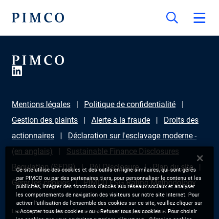
Mentions légales
Politique de confidentialité
Gestion des plaints
Alerte à la fraude
Droits des
actionnaires
Déclaration sur l'esclavage moderne -
(en anglais)
Sustainable Finance Disclosures
Regulation (SFDR)
PAI Disclosure
Plan du site
Ce site utilise des cookies et des outils en ligne similaires, qui sont gérés
par PIMCO ou par des partenaires tiers, pour personnaliser le contenu et les
Gérer les cookies
PIMCO ESG Rating Methodology
publicités, intégrer des fonctions d’accès aux réseaux sociaux et analyser
les comportements de navigation des visiteurs sur notre site Internet. Pour
activer l'utilisation de l'ensemble des cookies sur ce site, veuillez cliquer sur
Les informations fournies sur ce site sont uniquement destinées aux
« Accepter tous les cookies » ou « Refuser tous les cookies ». Pour choisir