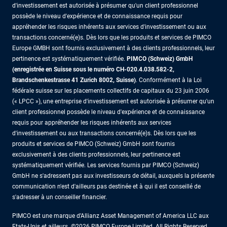
d'investissement est autorisée à présumer qu'un client professionnel
possède le niveau d'expérience et de connaissance requis pour
appréhender les risques inhérents aux services d'investissement ou aux
transactions concerné(e)s. Dès lors que les produits et services de PIMCO
Europe GMBH sont fournis exclusivement à des clients professionnels, leur
pertinence est systématiquement vérifiée.
PIMCO (Schweiz) GmbH
(enregistrée en Suisse sous le numéro CH-020.4.038.582-2,
Brandschenkestrasse 41 Zurich 8002, Suisse)
. Conformément à la Loi
fédérale suisse sur les placements collectifs de capitaux du 23 juin 2006
(« LPCC »), une entreprise d'investissement est autorisée à présumer qu'un
client professionnel possède le niveau d'expérience et de connaissance
requis pour appréhender les risques inhérents aux services
d'investissement ou aux transactions concerné(e)s. Dès lors que les
produits et services de PIMCO (Schweiz) GmbH sont fournis
exclusivement à des clients professionnels, leur pertinence est
systématiquement vérifiée. Les services fournis par PIMCO (Schweiz)
GmbH ne s'adressent pas aux investisseurs de détail, auxquels la présente
communication n'est d'ailleurs pas destinée et à qui il est conseillé de
s'adresser à un conseiller financier.
PIMCO est une marque d’Allianz Asset Management of America LLC aux
Etats-Unis et ailleurs. ©2026 PIMCO Europe Limited. All Rights Reserved.