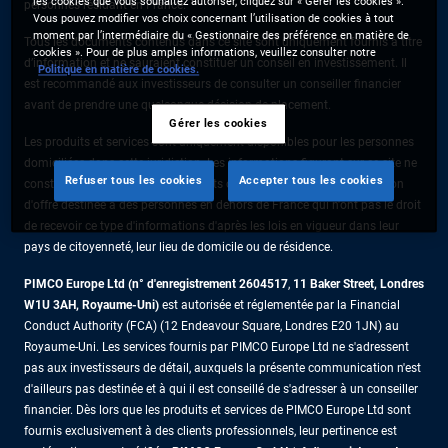
les cookies que vous souhaitez autoriser, cliquez sur « Gérer les cookies ».
personnes résidant en France.
Vous pouvez modifier vos choix concernant l’utilisation de cookies à tout
moment par l’intermédiaire du « Gestionnaire des préférence en matière de
Tous les documents contenus dans ce site sont uniquement fournis à titre
cookies ». Pour de plus amples informations, veuillez consulter notre
d’information et ne sauraient constituer un conseil en investissement. Il
Politique en matière de cookies.
est recommandé aux investisseurs de consulter un conseiller financier
avant de prendre une quelconque décision de placement.
Gérer les cookies
Les produits et services sont uniquement disponibles pour les personnes
domiciliées dans cette juridiction. Les informations figurant sur ce site ne
Refuser tous les cookies
Accepter tous les cookies
constituent pas une offre de produits ou de services ni une sollicitation
d'offre destinée à des personnes en dehors de France qui n'ont pas le droit
de recevoir ce type d'informations d'après les lois en vigueur dans leur
pays de citoyenneté, leur lieu de domicile ou de résidence.
PIMCO Europe Ltd (n° d'enregistrement 2604517
,
11 Baker Street, Londres
W1U 3AH, Royaume-Uni)
est autorisée et réglementée par la Financial
Conduct Authority (FCA) (12 Endeavour Square, Londres E20 1JN) au
Royaume-Uni. Les services fournis par PIMCO Europe Ltd ne s'adressent
pas aux investisseurs de détail, auxquels la présente communication n'est
d'ailleurs pas destinée et à qui il est conseillé de s'adresser à un conseiller
financier. Dès lors que les produits et services de PIMCO Europe Ltd sont
fournis exclusivement à des clients professionnels, leur pertinence est