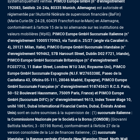
systématiquement vérifiée.
PIMCO Europe GmbH (n° d'enregistrement
192083, Seidlstr. 24-24a, 80335 Munich, Allemagne)
est autorisée et
réglementée par l'Autorité fédérale de supervision financière (BaFin)
(Marie-Curie-Str. 24-28, 60439 Francfort-sur-le-Main) en Allemagne,
conformément à l’article 15 de la loi allemande sur les institutions de
valeurs mobilières (WpIG).
PIMCO Europe GmbH Succursale Italienne (n°
d'enregistrement 10005170963, via Turati n. 25/27 (angle via Cavalieri n.
4), 20121 Milan, Italie), PIMCO Europe GmbH Succursale Irlandaise (n°
d'enregistrement 909462, 57B Harcourt Street, Dublin D02 F721, Irlande),
PIMCO Europe GmbH Succursale Britannique (n° d'enregistrement
FC037712, 11 Baker Street, Londres W1U 3AH, Royaume-Uni), PIMCO
Europe GmbH Succursale Espagnole (N.I.F. W2765338E, Paseo de la
Castellana 43, Oficina 05-111, 28046 Madrid, Espagne), PIMCO Europe
GmbH Succursale Française (n° d'enregistrement 918745621 R.C.S. Paris,
50–52 Boulevard Haussmann, 75009 Paris, France)
et PIMCO Europe
GmbH (Succursale DIFC) (n° d'enregistrement 9613, Index Tower étage 10,
unité 1001, Dubai International Financial Centre, Dubai, Émirats Arabes
Unis)
sont en outre soumises à la supervision de : (1)
succursale italienne :
la Commissione Nazionale per le Società e la Borsa (CONSOB)
(Giovanni
Battista Martini, 3 - 00198 Rome), conformément à l’Article 27 de la
version consolidée de la Loi de finances italienne ; (2)
succursale
irlandaise : la Banque centrale d'Irlande (New Wapping Street, North Wall