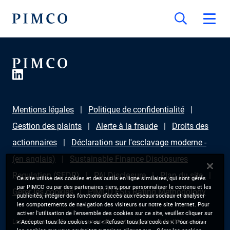
Mentions légales
Politique de confidentialité
Gestion des plaints
Alerte à la fraude
Droits des
actionnaires
Déclaration sur l'esclavage moderne -
(en anglais)
Sustainable Finance Disclosures
Regulation (SFDR)
PAI Disclosure
Plan du site
Ce site utilise des cookies et des outils en ligne similaires, qui sont gérés
par PIMCO ou par des partenaires tiers, pour personnaliser le contenu et les
Gérer les cookies
PIMCO ESG Rating Methodology
publicités, intégrer des fonctions d’accès aux réseaux sociaux et analyser
les comportements de navigation des visiteurs sur notre site Internet. Pour
activer l'utilisation de l'ensemble des cookies sur ce site, veuillez cliquer sur
Les informations fournies sur ce site sont uniquement destinées aux
« Accepter tous les cookies » ou « Refuser tous les cookies ». Pour choisir