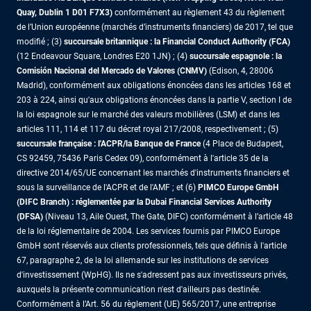
Quay, Dublin 1 D01 F7X3)
conformément au règlement 43 du règlement
de l’Union européenne (marchés d’instruments financiers) de 2017, tel que
modifié ; (3)
succursale britannique : la Financial Conduct Authority (FCA)
(12 Endeavour Square, Londres E20 1JN) ; (4)
succursale espagnole : la
Comisión Nacional del Mercado de Valores (CNMV)
(Edison, 4, 28006
Madrid), conformément aux obligations énoncées dans les articles 168 et
203 à 224, ainsi qu'aux obligations énoncées dans la partie V, section I de
la loi espagnole sur le marché des valeurs mobilières (LSM) et dans les
articles 111, 114 et 117 du décret royal 217/2008, respectivement ; (5)
succursale française : l'ACPR/la Banque de France
(4 Place de Budapest,
CS 92459, 75436 Paris Cedex 09), conformément à l'article 35 de la
directive 2014/65/UE concernant les marchés d'instruments financiers et
sous la surveillance de l'ACPR et de l'AMF ; et (6)
PIMCO Europe GmbH
(DIFC Branch) : réglementée par la Dubai Financial Services Authority
(DFSA)
(Niveau 13, Aile Ouest, The Gate, DIFC) conformément à l’article 48
de la loi réglementaire de 2004. Les services fournis par PIMCO Europe
GmbH sont réservés aux clients professionnels, tels que définis à l'article
67, paragraphe 2, de la loi allemande sur les institutions de services
d'investissement (WpHG). Ils ne s'adressent pas aux investisseurs privés,
auxquels la présente communication n'est d'ailleurs pas destinée.
Conformément à l’Art. 56 du règlement (UE) 565/2017, une entreprise