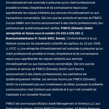
d'investissement est autorisée à présumer qu'un client professionnel
possède le niveau d'expérience et de connaissance requis pour
appréhender les risques inhérents aux services d'investissement ou aux
transactions concerné(e)s. Dès lors que les produits et services de PIMCO
Europe GMBH sont fournis exclusivement à des clients professionnels, leur
pertinence est systématiquement vérifiée.
PIMCO (Schweiz) GmbH
(enregistrée en Suisse sous le numéro CH-020.4.038.582-2,
Brandschenkestrasse 41 Zurich 8002, Suisse)
. Conformément à la Loi
fédérale suisse sur les placements collectifs de capitaux du 23 juin 2006
(« LPCC »), une entreprise d'investissement est autorisée à présumer qu'un
client professionnel possède le niveau d'expérience et de connaissance
requis pour appréhender les risques inhérents aux services
d'investissement ou aux transactions concerné(e)s. Dès lors que les
produits et services de PIMCO (Schweiz) GmbH sont fournis
exclusivement à des clients professionnels, leur pertinence est
systématiquement vérifiée. Les services fournis par PIMCO (Schweiz)
GmbH ne s'adressent pas aux investisseurs de détail, auxquels la présente
communication n'est d'ailleurs pas destinée et à qui il est conseillé de
s'adresser à un conseiller financier.
PIMCO est une marque d’Allianz Asset Management of America LLC aux
Etats-Unis et ailleurs. ©2026 PIMCO Europe Limited. All Rights Reserved.