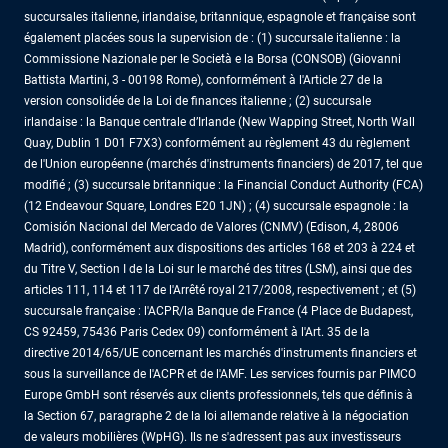
succursales italienne, irlandaise, britannique, espagnole et française sont
également placées sous la supervision de : (1) succursale italienne : la
Commissione Nazionale per le Società e la Borsa (CONSOB) (Giovanni
Battista Martini, 3 - 00198 Rome), conformément à l'Article 27 de la
version consolidée de la Loi de finances italienne ; (2) succursale
irlandaise : la Banque centrale d’Irlande (New Wapping Street, North Wall
Quay, Dublin 1 D01 F7X3) conformément au règlement 43 du règlement
de l'Union européenne (marchés d'instruments financiers) de 2017, tel que
modifié ; (3) succursale britannique : la Financial Conduct Authority (FCA)
(12 Endeavour Square, Londres E20 1JN) ; (4) succursale espagnole : la
Comisión Nacional del Mercado de Valores (CNMV) (Edison, 4, 28006
Madrid), conformément aux dispositions des articles 168 et 203 à 224 et
du Titre V, Section I de la Loi sur le marché des titres (LSM), ainsi que des
articles 111, 114 et 117 de l'Arrêté royal 217/2008, respectivement ; et (5)
succursale française : l'ACPR/la Banque de France (4 Place de Budapest,
CS 92459, 75436 Paris Cedex 09) conformément à l'Art. 35 de la
directive 2014/65/UE concernant les marchés d'instruments financiers et
sous la surveillance de l'ACPR et de l'AMF. Les services fournis par PIMCO
Europe GmbH sont réservés aux clients professionnels, tels que définis à
la Section 67, paragraphe 2 de la loi allemande relative à la négociation
de valeurs mobilières (WpHG). Ils ne s'adressent pas aux investisseurs