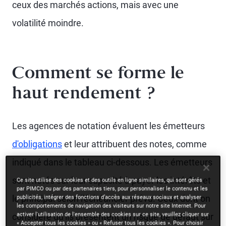
ceux des marchés actions, mais avec une
volatilité moindre.
Comment se forme le
haut rendement ?
Les agences de notation évaluent les émetteurs
d'obligations
et leur attribuent des notes, comme
indiqué dans le tableau ci-dessous. Les émetteurs
sont notés sur leur capacité à payer les intérêts et
Ce site utilise des cookies et des outils en ligne similaires, qui sont gérés
par PIMCO ou par des partenaires tiers, pour personnaliser le contenu et les
le principal selon l'échéancier prévu. Ceux dont on
publicités, intégrer des fonctions d’accès aux réseaux sociaux et analyser
les comportements de navigation des visiteurs sur notre site Internet. Pour
activer l'utilisation de l'ensemble des cookies sur ce site, veuillez cliquer sur
considère qu'ils présentent un risque de défaut sur
« Accepter tous les cookies » ou « Refuser tous les cookies ». Pour choisir