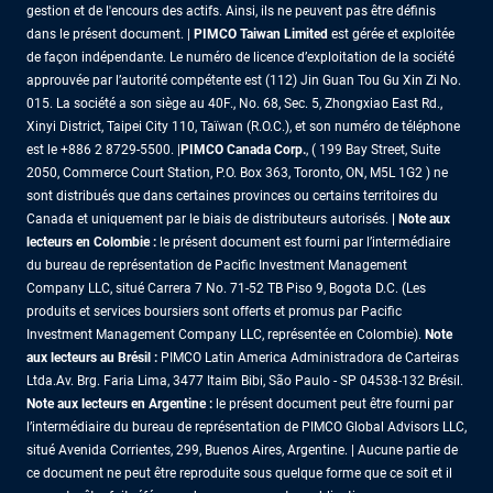
gestion et de l'encours des actifs. Ainsi, ils ne peuvent pas être définis
dans le présent document. |
PIMCO Taiwan Limited
est gérée et exploitée
de façon indépendante. Le numéro de licence d’exploitation de la société
approuvée par l’autorité compétente est (112) Jin Guan Tou Gu Xin Zi No.
015. La société a son siège au 40F., No. 68, Sec. 5, Zhongxiao East Rd.,
Xinyi District, Taipei City 110, Taïwan (R.O.C.), et son numéro de téléphone
est le +886 2 8729-5500. |
PIMCO Canada Corp.
, ( 199 Bay Street, Suite
2050, Commerce Court Station, P.O. Box 363, Toronto, ON, M5L 1G2 ) ne
sont distribués que dans certaines provinces ou certains territoires du
Canada et uniquement par le biais de distributeurs autorisés.
| Note aux
lecteurs en Colombie :
le présent document est fourni par l’intermédiaire
du bureau de représentation de Pacific Investment Management
Company LLC, situé Carrera 7 No. 71-52 TB Piso 9, Bogota D.C. (Les
produits et services boursiers sont offerts et promus par Pacific
Investment Management Company LLC, représentée en Colombie).
Note
aux lecteurs au Brésil :
PIMCO Latin America Administradora de Carteiras
Ltda.Av. Brg. Faria Lima, 3477 Itaim Bibi, São Paulo - SP 04538-132 Brésil.
Note aux lecteurs en Argentine :
le présent document peut être fourni par
l’intermédiaire du bureau de représentation de PIMCO Global Advisors LLC,
situé Avenida Corrientes, 299, Buenos Aires, Argentine. | Aucune partie de
ce document ne peut être reproduite sous quelque forme que ce soit et il