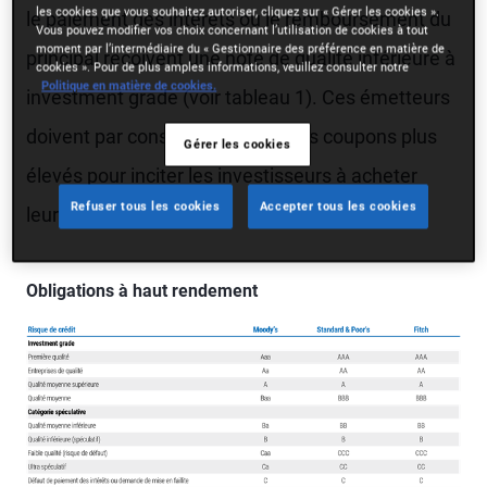
les cookies que vous souhaitez autoriser, cliquez sur « Gérer les cookies ».
le paiement des intérêts ou le remboursement du
Vous pouvez modifier vos choix concernant l’utilisation de cookies à tout
moment par l’intermédiaire du « Gestionnaire des préférence en matière de
principal reçoivent une note de qualité inférieure à
cookies ». Pour de plus amples informations, veuillez consulter notre
Politique en matière de cookies.
investment grade (voir tableau 1). Ces émetteurs
doivent par conséquent payer des coupons plus
Gérer les cookies
élevés pour inciter les investisseurs à acheter
Refuser tous les cookies
Accepter tous les cookies
leurs obligations.
Obligations à haut rendement