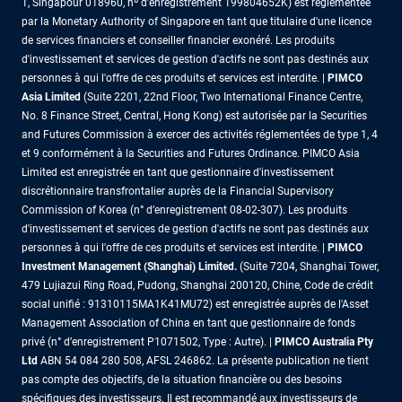
1, Singapour 018960, nº d’enregistrement 199804652K) est réglementée
par la Monetary Authority of Singapore en tant que titulaire d'une licence
de services financiers et conseiller financier exonéré. Les produits
d'investissement et services de gestion d'actifs ne sont pas destinés aux
personnes à qui l'offre de ces produits et services est interdite. |
PIMCO
Asia Limited
(Suite 2201, 22nd Floor, Two International Finance Centre,
No. 8 Finance Street, Central, Hong Kong) est autorisée par la Securities
and Futures Commission à exercer des activités réglementées de type 1, 4
et 9 conformément à la Securities and Futures Ordinance. PIMCO Asia
Limited est enregistrée en tant que gestionnaire d'investissement
discrétionnaire transfrontalier auprès de la Financial Supervisory
Commission of Korea (n° d’enregistrement 08-02-307). Les produits
d'investissement et services de gestion d'actifs ne sont pas destinés aux
personnes à qui l'offre de ces produits et services est interdite. |
PIMCO
Investment Management (Shanghai) Limited.
(Suite 7204, Shanghai Tower,
479 Lujiazui Ring Road, Pudong, Shanghai 200120, Chine, Code de crédit
social unifié : 91310115MA1K41MU72) est enregistrée auprès de l'Asset
Management Association of China en tant que gestionnaire de fonds
privé (n° d’enregistrement P1071502, Type : Autre). |
PIMCO Australia Pty
Ltd
ABN 54 084 280 508, AFSL 246862. La présente publication ne tient
pas compte des objectifs, de la situation financière ou des besoins
spécifiques des investisseurs. Il est recommandé aux investisseurs de