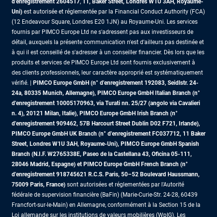
d'enregistrement 2604517
,
11, Baker Street, Londres W1U 3AH, Royaume-
Uni)
est autorisée et réglementée par la Financial Conduct Authority (FCA)
(12 Endeavour Square, Londres E20 1JN) au Royaume-Uni. Les services
fournis par PIMCO Europe Ltd ne s'adressent pas aux investisseurs de
détail, auxquels la présente communication n'est d'ailleurs pas destinée et
à qui il est conseillé de s'adresser à un conseiller financier. Dès lors que les
produits et services de PIMCO Europe Ltd sont fournis exclusivement à
des clients professionnels, leur caractère approprié est systématiquement
vérifié. |
PIMCO Europe GmbH (n° d'enregistrement 192083, Seidlstr. 24-
24a, 80335 Munich, Allemagne), PIMCO Europe GmbH Italian Branch (n°
d'enregistrement 10005170963, via Turati nn. 25/27 (angolo via Cavalieri
n. 4), 20121 Milan, Italie), PIMCO Europe GmbH Irish Branch (n°
d'enregistrement 909462, 57B Harcourt Street Dublin D02 F721, Irlande),
PIMCO Europe GmbH UK Branch (n° d'enregistrement FC037712, 11 Baker
Street, Londres W1U 3AH, Royaume-Uni), PIMCO Europe GmbH Spanish
Branch (N.I.F. W2765338E, Paseo de la Castellana 43, Oficina 05-111,
28046 Madrid, Espagne) et PIMCO Europe GmbH French Branch (n°
d'enregistrement 918745621 R.C.S. Paris, 50–52 Boulevard Haussmann,
75009 Paris, France)
sont autorisées et réglementées par l'Autorité
fédérale de supervision financière (BaFin) (Marie-Curie-Str. 24-28, 60439
Francfort-sur-le-Main) en Allemagne, conformément à la Section 15 de la
Loi allemande sur les institutions de valeurs mobilières (WpIG). Les