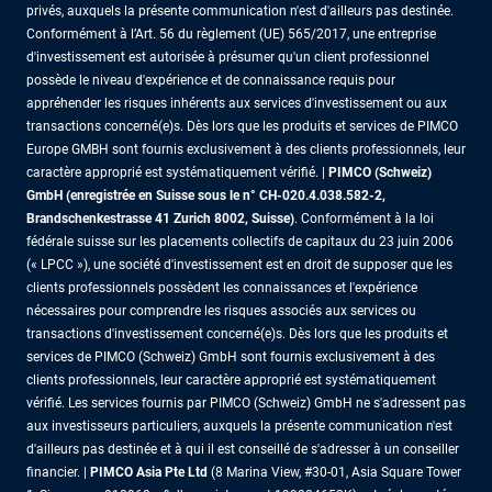
privés, auxquels la présente communication n'est d'ailleurs pas destinée.
Conformément à l’Art. 56 du règlement (UE) 565/2017, une entreprise
d'investissement est autorisée à présumer qu'un client professionnel
possède le niveau d'expérience et de connaissance requis pour
appréhender les risques inhérents aux services d'investissement ou aux
transactions concerné(e)s. Dès lors que les produits et services de PIMCO
Europe GMBH sont fournis exclusivement à des clients professionnels, leur
caractère approprié est systématiquement vérifié. |
PIMCO (Schweiz)
GmbH (enregistrée en Suisse sous le n° CH-020.4.038.582-2,
Brandschenkestrasse 41 Zurich 8002, Suisse)
. Conformément à la loi
fédérale suisse sur les placements collectifs de capitaux du 23 juin 2006
(« LPCC »), une société d'investissement est en droit de supposer que les
clients professionnels possèdent les connaissances et l'expérience
nécessaires pour comprendre les risques associés aux services ou
transactions d'investissement concerné(e)s. Dès lors que les produits et
services de PIMCO (Schweiz) GmbH sont fournis exclusivement à des
clients professionnels, leur caractère approprié est systématiquement
vérifié. Les services fournis par PIMCO (Schweiz) GmbH ne s'adressent pas
aux investisseurs particuliers, auxquels la présente communication n'est
d'ailleurs pas destinée et à qui il est conseillé de s'adresser à un conseiller
financier. |
PIMCO Asia Pte Ltd
(8 Marina View, #30-01, Asia Square Tower