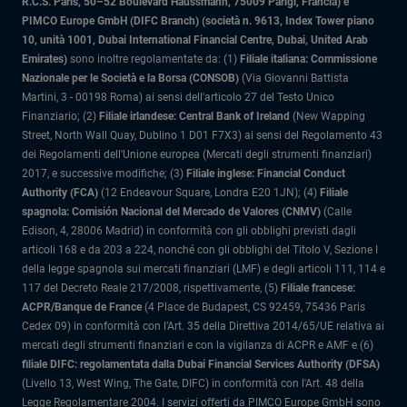
R.C.S. Paris, 50–52 Boulevard Haussmann, 75009 Parigi, Francia) e
PIMCO Europe GmbH (DIFC Branch) (società n. 9613, Index Tower piano
10, unità 1001, Dubai International Financial Centre, Dubai, United Arab
Emirates)
sono inoltre regolamentate da: (1)
Filiale italiana: Commissione
Nazionale per le Società e la Borsa (CONSOB)
(Via Giovanni Battista
Martini, 3 - 00198 Roma) ai sensi dell'articolo 27 del Testo Unico
Finanziario; (2)
Filiale irlandese: Central Bank of Ireland
(New Wapping
Street, North Wall Quay, Dublino 1 D01 F7X3) ai sensi del Regolamento 43
dei Regolamenti dell'Unione europea (Mercati degli strumenti finanziari)
2017, e successive modifiche; (3)
Filiale inglese: Financial Conduct
Authority (FCA)
(12 Endeavour Square, Londra E20 1JN); (4)
Filiale
spagnola: Comisión Nacional del Mercado de Valores (CNMV)
(Calle
Edison, 4, 28006 Madrid) in conformità con gli obblighi previsti dagli
articoli 168 e da 203 a 224, nonché con gli obblighi del Titolo V, Sezione I
della legge spagnola sui mercati finanziari (LMF) e degli articoli 111, 114 e
117 del Decreto Reale 217/2008, rispettivamente, (5)
Filiale francese:
ACPR/Banque de France
(4 Place de Budapest, CS 92459, 75436 Paris
Cedex 09) in conformità con l’Art. 35 della Direttiva 2014/65/UE relativa ai
mercati degli strumenti finanziari e con la vigilanza di ACPR e AMF e (6)
filiale DIFC: regolamentata dalla Dubai Financial Services Authority (DFSA)
(Livello 13, West Wing, The Gate, DIFC) in conformità con l'Art. 48 della
Legge Regolamentare 2004. I servizi offerti da PIMCO Europe GmbH sono