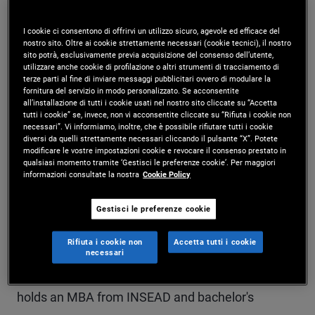
Mr. Zhong is an account manager on the global
I cookie ci consentono di offrirvi un utilizzo sicuro, agevole ed efficace del
wealth management team in the Sydney office.
nostro sito. Oltre ai cookie strettamente necessari (cookie tecnici), il nostro
sito potrà, esclusivamente previa acquisizione del consenso dell’utente,
utilizzare anche cookie di profilazione o altri strumenti di tracciamento di
Prior to joining PIMCO in 2024, Mr. Zhong was a
terze parti al fine di inviare messaggi pubblicitari ovvero di modulare la
fornitura del servizio in modo personalizzato. Se acconsentite
product manager with Westpac Institutional Bank,
all’installazione di tutti i cookie usati nel nostro sito cliccate su “Accetta
tutti i cookie” se, invece, non vi acconsentite cliccate su “Rifiuta i cookie non
where he developed financial products for
necessari”. Vi informiamo, inoltre, che è possibile rifiutare tutti i cookie
diversi da quelli strettamente necessari cliccando il pulsante “X”. Potete
wholesale and institutional customers. Previously,
modificare le vostre impostazioni cookie e revocare il consenso prestato in
qualsiasi momento tramite ‘Gestisci le preferenze cookie’. Per maggiori
he worked for Macquarie Bank in the wealth and
informazioni consultate la nostra
Cookie Policy
cash management department, and he began his
Gestisci le preferenze cookie
career as a consultant with PwC's financial
Rifiuta i cookie non
Accetta tutti i cookie
advisory practice. He has eight years of
necessari
investment and financial services experience and
holds an MBA from INSEAD and bachelor's