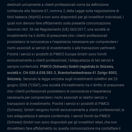
destinati unicamente a clienti professionali come da definizione
contenuta alla Sezione 67, comma 2, della Legge sulla negoziazione di
titoli tedesca (WpHG) e non sono disponibili per gli investitori individuali, i
quali non devono fare affidamento sulla presente comunicazione.
Secondo l'Art. 56 del Regolamento (UE) 565/2017, una società di
investimento ha il diritto di presumere che i clienti professionali
possiedano le conoscenze e l'esperienza necessarie per comprendere i
rischi associati ai servizi di investimento o alle transazioni pertinenti.
Poiché i servizi e i prodotti di PIMCO Europe GmbH sono forniti
esclusivamente a clienti professionali, l'adeguatezza di tali servizi è
sempre confermata.
PIMCO (Schweiz) GmbH (registrata in Svizzera,
società n. CH-020.4.038.582-2, Brandschenkestrasse 41 Zurigo 8002,
Svizzera)
.
Secondo la legge svizzera sugli investimenti collettivi del 23
giugno 2006 (“CISA”), una società d’investimento ha il diritto di presumere
che i clienti professionali possiedano le conoscenze e l’esperienza
necessarie per comprendere i rischi associati ai relativi servizi o
transazioni di investimento. Poiché i servizi e i prodotti di PIMCO
(Schweiz). GmbH vengono forniti esclusivamente a clienti professionali, la
loro adeguatezza è sempre confermata.
I servizi forniti da PIMCO
(Schweiz) GmbH non sono disponibili per gli investitori retail, che non
dovrebbero fare affidamento su questa comunicazione ma contattare il