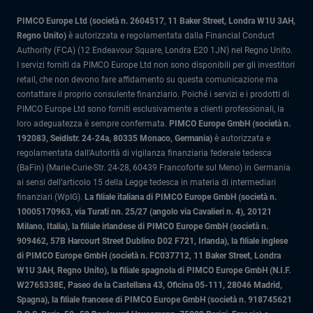
PIMCO Europe Ltd (società n. 2604517
,
11 Baker Street, Londra W1U 3AH,
Regno Unito)
è autorizzata e regolamentata dalla Financial Conduct
Authority (FCA) (12 Endeavour Square, Londra E20 1JN) nel Regno Unito.
I servizi forniti da PIMCO Europe Ltd non sono disponibili per gli investitori
retail, che non devono fare affidamento su questa comunicazione ma
contattare il proprio consulente finanziario. Poiché i servizi e i prodotti di
PIMCO Europe Ltd sono forniti esclusivamente a clienti professionali, la
loro adeguatezza è sempre confermata.
PIMCO Europe GmbH (società n.
192083, Seidlstr. 24-24a, 80335 Monaco, Germania)
è autorizzata e
regolamentata dall'Autorità di vigilanza finanziaria federale tedesca
(BaFin) (Marie-Curie-Str. 24-28, 60439 Francoforte sul Meno) in Germania
ai sensi dell’articolo 15 della Legge tedesca in materia di intermediari
finanziari (WpIG).
La filiale italiana di PIMCO Europe GmbH (società n.
10005170963, via Turati nn. 25/27 (angolo via Cavalieri n. 4), 20121
Milano, Italia)
, la filiale irlandese di PIMCO Europe GmbH (società n.
909462, 57B Harcourt Street Dublino D02 F721, Irlanda), la filiale inglese
di PIMCO Europe GmbH (società n. FC037712, 11 Baker Street, Londra
W1U 3AH, Regno Unito), la filiale spagnola di PIMCO Europe GmbH (N.I.F.
W2765338E, Paseo de la Castellana 43, Oficina 05-111, 28046 Madrid,
Spagna), la filiale francese di PIMCO Europe GmbH (società n. 918745621