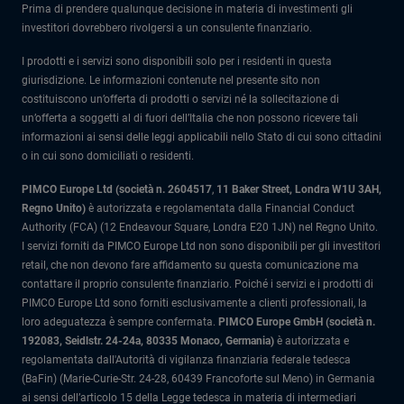
Prima di prendere qualunque decisione in materia di investimenti gli
investitori dovrebbero rivolgersi a un consulente finanziario.
I prodotti e i servizi sono disponibili solo per i residenti in questa
giurisdizione. Le informazioni contenute nel presente sito non
costituiscono un’offerta di prodotti o servizi né la sollecitazione di
un’offerta a soggetti al di fuori dell’Italia che non possono ricevere tali
informazioni ai sensi delle leggi applicabili nello Stato di cui sono cittadini
o in cui sono domiciliati o residenti.
PIMCO Europe Ltd (società n. 2604517
,
11 Baker Street, Londra W1U 3AH,
Regno Unito)
è autorizzata e regolamentata dalla Financial Conduct
Authority (FCA) (12 Endeavour Square, Londra E20 1JN) nel Regno Unito.
I servizi forniti da PIMCO Europe Ltd non sono disponibili per gli investitori
retail, che non devono fare affidamento su questa comunicazione ma
contattare il proprio consulente finanziario. Poiché i servizi e i prodotti di
PIMCO Europe Ltd sono forniti esclusivamente a clienti professionali, la
loro adeguatezza è sempre confermata.
PIMCO Europe GmbH (società n.
192083, Seidlstr. 24-24a, 80335 Monaco, Germania)
è autorizzata e
regolamentata dall'Autorità di vigilanza finanziaria federale tedesca
(BaFin) (Marie-Curie-Str. 24-28, 60439 Francoforte sul Meno) in Germania
ai sensi dell’articolo 15 della Legge tedesca in materia di intermediari