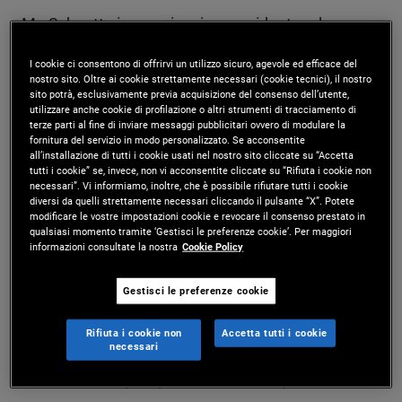
Mr. Schuette is a senior vice president and
investment grade credit research analyst for
I cookie ci consentono di offrirvi un utilizzo sicuro, agevole ed efficace del
nostro sito. Oltre ai cookie strettamente necessari (cookie tecnici), il nostro
PIMCO Municipals in the Austin office. Prior to
sito potrà, esclusivamente previa acquisizione del consenso dell’utente,
utilizzare anche cookie di profilazione o altri strumenti di tracciamento di
joining PIMCO in 2021, he was co-head of the
terze parti al fine di inviare messaggi pubblicitari ovvero di modulare la
fornitura del servizio in modo personalizzato. Se acconsentite
investment research and strategy department at
all’installazione di tutti i cookie usati nel nostro sito cliccate su “Accetta
tutti i cookie” se, invece, non vi acconsentite cliccate su “Rifiuta i cookie non
Gurtin Municipal Bond Management, a PIMCO
necessari”. Vi informiamo, inoltre, che è possibile rifiutare tutti i cookie
diversi da quelli strettamente necessari cliccando il pulsante “X”. Potete
company. Previously, he was a lead state analyst
modificare le vostre impostazioni cookie e revocare il consenso prestato in
qualsiasi momento tramite ‘Gestisci le preferenze cookie’. Per maggiori
informazioni consultate la nostra
Cookie Policy
at Moody's Investors Service, where he led the
analysis of a broad range of municipal sectors
Gestisci le preferenze cookie
nationwide and participated in developing the
Rifiuta i cookie non
Accetta tutti i cookie
firm's rating methodologies. Prior to this, he served
necessari
in finance and policy roles within the public sector,