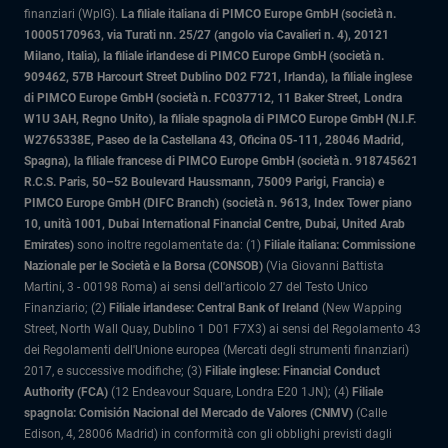
finanziari (WpIG).
La filiale italiana di PIMCO Europe GmbH (società n.
10005170963, via Turati nn. 25/27 (angolo via Cavalieri n. 4), 20121
Milano, Italia)
, la filiale irlandese di PIMCO Europe GmbH (società n.
909462, 57B Harcourt Street Dublino D02 F721, Irlanda), la filiale inglese
di PIMCO Europe GmbH (società n. FC037712, 11 Baker Street, Londra
W1U 3AH, Regno Unito), la filiale spagnola di PIMCO Europe GmbH (N.I.F.
W2765338E, Paseo de la Castellana 43, Oficina 05-111, 28046 Madrid,
Spagna), la filiale francese di PIMCO Europe GmbH (società n. 918745621
R.C.S. Paris, 50–52 Boulevard Haussmann, 75009 Parigi, Francia) e
PIMCO Europe GmbH (DIFC Branch) (società n. 9613, Index Tower piano
10, unità 1001, Dubai International Financial Centre, Dubai, United Arab
Emirates)
sono inoltre regolamentate da: (1)
Filiale italiana: Commissione
Nazionale per le Società e la Borsa (CONSOB)
(Via Giovanni Battista
Martini, 3 - 00198 Roma) ai sensi dell'articolo 27 del Testo Unico
Finanziario; (2)
Filiale irlandese: Central Bank of Ireland
(New Wapping
Street, North Wall Quay, Dublino 1 D01 F7X3) ai sensi del Regolamento 43
dei Regolamenti dell'Unione europea (Mercati degli strumenti finanziari)
2017, e successive modifiche; (3)
Filiale inglese: Financial Conduct
Authority (FCA)
(12 Endeavour Square, Londra E20 1JN); (4)
Filiale
spagnola: Comisión Nacional del Mercado de Valores (CNMV)
(Calle
Edison, 4, 28006 Madrid) in conformità con gli obblighi previsti dagli