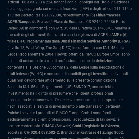
articoli 168 e da 203 a 224, nonché con gli obblighi del Titolo V, Sezione I
della legge spagnola sui mercati finanziari (LMF) e degli articoli 111, 114 e
117 del Decreto Reale 217/2008, rispettivamente, (5)
Filiale francese:
ACPR/Banque de France
(4 Place de Budapest, CS 92459, 75436 Paris
Cedex 09) in conformità con l’Art. 35 della Direttiva 2014/65/UE relativa ai
mercati degli strumenti finanziari e con la vigilanza di ACPR e AMF e (6)
filiale DIFC: regolamentata dalla Dubai Financial Services Authority (DFSA)
(Livello 13, West Wing, The Gate, DIFC) in conformità con l'Art. 48 della
Legge Regolamentare 2004. I servizi offerti da PIMCO Europe GmbH sono
destinati unicamente a clienti professionali come da definizione
contenuta alla Sezione 67, comma 2, della Legge sulla negoziazione di
titoli tedesca (WpHG) e non sono disponibili per gli investitori individuali, i
quali non devono fare affidamento sulla presente comunicazione.
Secondo l'Art. 56 del Regolamento (UE) 565/2017, una società di
investimento ha il diritto di presumere che i clienti professionali
possiedano le conoscenze e l'esperienza necessarie per comprendere i
rischi associati ai servizi di investimento o alle transazioni pertinenti.
Poiché i servizi e i prodotti di PIMCO Europe GmbH sono forniti
esclusivamente a clienti professionali, l'adeguatezza di tali servizi è
sempre confermata.
PIMCO (Schweiz) GmbH (registrata in Svizzera,
società n. CH-020.4.038.582-2, Brandschenkestrasse 41 Zurigo 8002,