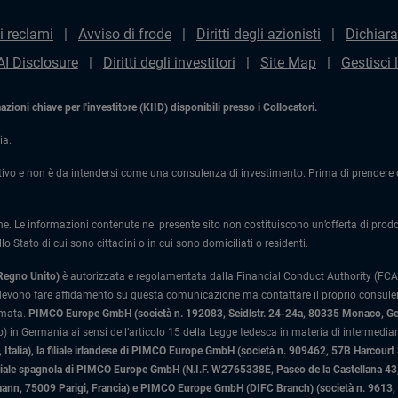
i reclami
Avviso di frode
Diritti degli azionisti
Dichiara
AI Disclosure
Diritti degli investitori
Site Map
Gestisci 
ioni chiave per l'investitore (KIID) disponibili presso i Collocatori.
ia.
ivo e non è da intendersi come una consulenza di investimento. Prima di prendere qu
one. Le informazioni contenute nel presente sito non costituiscono un’offerta di prodotti
lo Stato di cui sono cittadini o in cui sono domiciliati o residenti.
 Regno Unito)
è autorizzata e regolamentata dalla Financial Conduct Authority (FCA)
 devono fare affidamento su questa comunicazione ma contattare il proprio consulente
rmata.
PIMCO Europe GmbH (società n. 192083, Seidlstr. 24-24a, 80335 Monaco, G
 in Germania ai sensi dell’articolo 15 della Legge tedesca in materia di intermediari
Italia)
, la filiale irlandese di PIMCO Europe GmbH (società n. 909462, 57B Harcourt
liale spagnola di PIMCO Europe GmbH (N.I.F. W2765338E, Paseo de la Castellana 43, 
n, 75009 Parigi, Francia) e PIMCO Europe GmbH (DIFC Branch) (società n. 9613, Ind