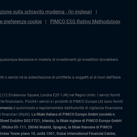
zione sulla schiavitù moderna - (in inglese)
le preferenze cookie
PIMCO ESG Rating Methodology
alunque decisione in materia di investimenti gli investitori dovrebbero
 o servizi né la sollecitazione di un’offerta a soggetti al di fuori dell’Italia
 (12 Endeavour Square, Londra E20 1JN) nel Regno Unito. I servizi forniti
 finanziario. Poiché i servizi e i prodotti di PIMCO Europe Ltd sono forniti
ermania)
è autorizzata e regolamentata dall'Autorità di vigilanza finanziaria
 finanziari (WpIG).
La filiale italiana di PIMCO Europe GmbH (società n.
 Street Dublino D02 F721, Irlanda), la filiale inglese di PIMCO Europe GmbH
Oficina 05-111, 28046 Madrid, Spagna), la filiale francese di PIMCO
ex Tower piano 10, unità 1001, Dubai International Financial Centre,