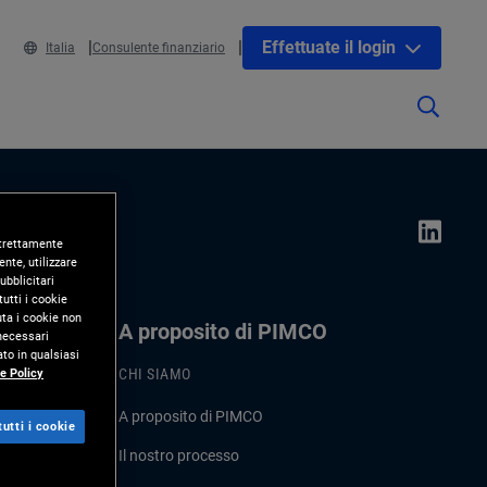
Effettuate il login
Italia
Consulente finanziario
 strettamente
nte, utilizzare
ubblicitari
utti i cookie
uta i cookie non
A proposito di PIMCO
 necessari
to in qualsiasi
e Policy
CHI SIAMO
A proposito di PIMCO
utti i cookie
Il nostro processo