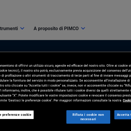
strumenti
A proposito di PIMCO
onsentono di offrirvi un utilizzo sicuro, agevole ed efficace del nostro sito. Oltre ai cookie
okie tecnici), il nostro sito potrà, esclusivamente previa acquisizione del consenso dell’ute
di profilazione o altri strumenti di tracciamento di terze parti al fine di inviare messaggi p
ulare la fornitura del servizio in modo personalizzato. Se acconsentite all’installazione di t
tro sito cliccate su “Accetta tutti i cookie” se, invece, non vi acconsentite cliccate su “Rifi
i Mercato
Risorse e strumenti
i informiamo, inoltre, che è possibile rifiutare tutti i cookie diversi da quelli strettamente
pulsante “X”. Potete modificare le vostre impostazioni cookie e revocare il consenso presta
ite ‘Gestisci le preferenze cookie’. Per maggiori informazioni consultate la nostra
Cooki
ORNAMENTI
STRUMENTI
 Mercato
PIMCO Pro
le preferenze cookie
Rifiuta i cookie non
Accetta t
necessari
nvestimento
Soluzioni per i clienti e analisi