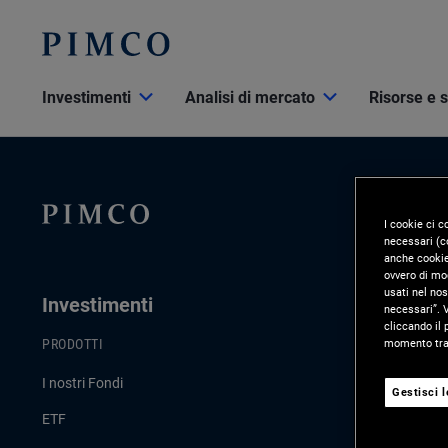
Investimenti
Analisi di mercato
Risorse e 
I cookie ci c
necessari (co
anche cookie 
ovvero di mod
usati nel nos
Investimenti
Analisi D
necessari”. V
cliccando il 
momento tram
PRODOTTI
ULTIMI AGGI
I nostri Fondi
Commento di
Gestisci 
ETF
Strategie d’i