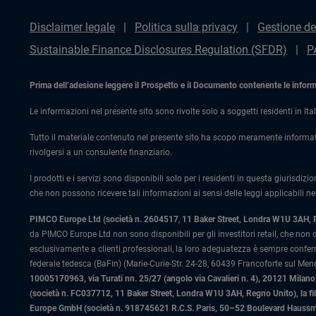
Disclaimer legale
Politica sulla privacy
Gestione de
Sustainable Finance Disclosures Regulation (SFDR)
P
Prima dell’adesione leggere il Prospetto e il Documento contenente le informaz
Le informazioni nel presente sito sono rivolte solo a soggetti residenti in Ital
Tutto il materiale contenuto nel presente sito ha scopo meramente informat
rivolgersi a un consulente finanziario.
I prodotti e i servizi sono disponibili solo per i residenti in questa giurisdizi
che non possono ricevere tali informazioni ai sensi delle leggi applicabili nel
PIMCO Europe Ltd (società n. 2604517
,
11 Baker Street, Londra W1U 3AH,
da PIMCO Europe Ltd non sono disponibili per gli investitori retail, che non
esclusivamente a clienti professionali, la loro adeguatezza è sempre confe
federale tedesca (BaFin) (Marie-Curie-Str. 24-28, 60439 Francoforte sul Meno)
10005170963, via Turati nn. 25/27 (angolo via Cavalieri n. 4), 20121 Milano, 
(società n. FC037712, 11 Baker Street, Londra W1U 3AH, Regno Unito), la fi
Europe GmbH (società n. 918745621 R.C.S. Paris, 50–52 Boulevard Haussman