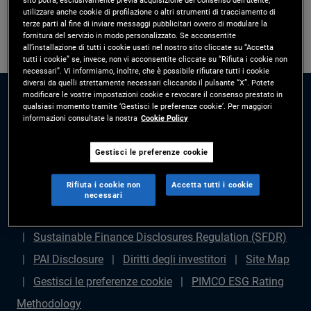
utilizzare anche cookie di profilazione o altri strumenti di tracciamento di
terze parti al fine di inviare messaggi pubblicitari ovvero di modulare la
fornitura del servizio in modo personalizzato. Se acconsentite
all’installazione di tutti i cookie usati nel nostro sito cliccate su “Accetta
tutti i cookie” se, invece, non vi acconsentite cliccate su “Rifiuta i cookie non
necessari”. Vi informiamo, inoltre, che è possibile rifiutare tutti i cookie
diversi da quelli strettamente necessari cliccando il pulsante “X”. Potete
modificare le vostre impostazioni cookie e revocare il consenso prestato in
qualsiasi momento tramite ‘Gestisci le preferenze cookie’. Per maggiori
informazioni consultate la nostra
Cookie Policy
Gestisci le preferenze cookie
Disclaimer legale
Politica sulla privacy
Gestione
Rifiuta i cookie non
Accetta tutti i cookie
dei reclami
Avviso di frode
Diritti degli azionisti
necessari
Dichiarazione sulla schiavitù moderna - (in inglese)
Sustainable Finance Disclosures Regulation (SFDR)
PAI Disclosure
Diritti degli investitori
Site Map
Gestisci le preferenze cookie
PIMCO ESG Rating
Methodology