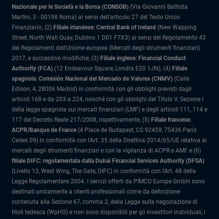
Nazionale per le Società e la Borsa (CONSOB)
(Via Giovanni Battista
Martini, 3 - 00198 Roma) ai sensi dell'articolo 27 del Testo Unico
Finanziario; (2)
Filiale irlandese: Central Bank of Ireland
(New Wapping
Street, North Wall Quay, Dublino 1 D01 F7X3) ai sensi del Regolamento 43
dei Regolamenti dell'Unione europea (Mercati degli strumenti finanziari)
2017, e successive modifiche; (3)
Filiale inglese: Financial Conduct
Authority (FCA)
(12 Endeavour Square, Londra E20 1JN); (4)
Filiale
spagnola: Comisión Nacional del Mercado de Valores (CNMV)
(Calle
Edison, 4, 28006 Madrid) in conformità con gli obblighi previsti dagli
articoli 168 e da 203 a 224, nonché con gli obblighi del Titolo V, Sezione I
della legge spagnola sui mercati finanziari (LMF) e degli articoli 111, 114 e
117 del Decreto Reale 217/2008, rispettivamente, (5)
Filiale francese:
ACPR/Banque de France
(4 Place de Budapest, CS 92459, 75436 Paris
Cedex 09) in conformità con l’Art. 35 della Direttiva 2014/65/UE relativa ai
mercati degli strumenti finanziari e con la vigilanza di ACPR e AMF e (6)
filiale DIFC: regolamentata dalla Dubai Financial Services Authority (DFSA)
(Livello 13, West Wing, The Gate, DIFC) in conformità con l'Art. 48 della
Legge Regolamentare 2004. I servizi offerti da PIMCO Europe GmbH sono
destinati unicamente a clienti professionali come da definizione
contenuta alla Sezione 67, comma 2, della Legge sulla negoziazione di
titoli tedesca (WpHG) e non sono disponibili per gli investitori individuali, i