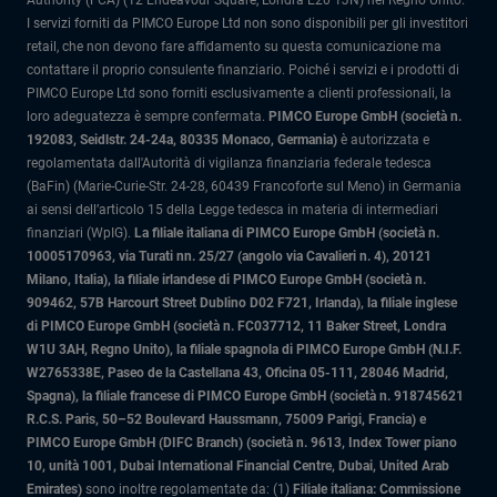
Authority (FCA) (12 Endeavour Square, Londra E20 1JN) nel Regno Unito.
I servizi forniti da PIMCO Europe Ltd non sono disponibili per gli investitori
retail, che non devono fare affidamento su questa comunicazione ma
contattare il proprio consulente finanziario. Poiché i servizi e i prodotti di
PIMCO Europe Ltd sono forniti esclusivamente a clienti professionali, la
loro adeguatezza è sempre confermata.
PIMCO Europe GmbH (società n.
192083, Seidlstr. 24-24a, 80335 Monaco, Germania)
è autorizzata e
regolamentata dall'Autorità di vigilanza finanziaria federale tedesca
(BaFin) (Marie-Curie-Str. 24-28, 60439 Francoforte sul Meno) in Germania
ai sensi dell’articolo 15 della Legge tedesca in materia di intermediari
finanziari (WpIG).
La filiale italiana di PIMCO Europe GmbH (società n.
10005170963, via Turati nn. 25/27 (angolo via Cavalieri n. 4), 20121
Milano, Italia)
, la filiale irlandese di PIMCO Europe GmbH (società n.
909462, 57B Harcourt Street Dublino D02 F721, Irlanda), la filiale inglese
di PIMCO Europe GmbH (società n. FC037712, 11 Baker Street, Londra
W1U 3AH, Regno Unito), la filiale spagnola di PIMCO Europe GmbH (N.I.F.
W2765338E, Paseo de la Castellana 43, Oficina 05-111, 28046 Madrid,
Spagna), la filiale francese di PIMCO Europe GmbH (società n. 918745621
R.C.S. Paris, 50–52 Boulevard Haussmann, 75009 Parigi, Francia) e
PIMCO Europe GmbH (DIFC Branch) (società n. 9613, Index Tower piano
10, unità 1001, Dubai International Financial Centre, Dubai, United Arab
Emirates)
sono inoltre regolamentate da: (1)
Filiale italiana: Commissione