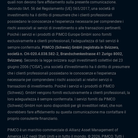
quali non devono fare affidamento sulla presente comunicazione.
Secondo l'Art. 56 del Regolamento (UE) 565/2017, una società di
investimento ha il diritto di presumere che i clienti professionali
possiedano le conoscenze e l'esperienza necessarie per comprendere i
rischi associati ai servizi di investimento o alle transazioni pertinenti.
Poiché i servizi e i prodotti di PIMCO Europe GmbH sono forniti
esclusivamente a clienti professionali, l'adeguatezza di tali servizi è
sempre confermata.
PIMCO (Schweiz) GmbH (registrata in Svizzera,
società n. CH-020.4.038.582-2, Brandschenkestrasse 41 Zurigo 8002,
Svizzera)
.
Secondo la legge svizzera sugli investimenti collettivi del 23
giugno 2006 (“CISA”), una società d’investimento ha il diritto di presumere
che i clienti professionali possiedano le conoscenze e l’esperienza
necessarie per comprendere i rischi associati ai relativi servizi o
transazioni di investimento. Poiché i servizi e i prodotti di PIMCO
(Schweiz). GmbH vengono forniti esclusivamente a clienti professionali, la
loro adeguatezza è sempre confermata.
I servizi forniti da PIMCO
(Schweiz) GmbH non sono disponibili per gli investitori retail, che non
dovrebbero fare affidamento su questa comunicazione ma contattare il
proprio consulente finanziario.
PIMCO è un marchio commerciale di Allianz Asset Management of
America LLC negli Stati Uniti e in tutto il mondo. © 2026, PIMCO. Tutti i