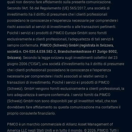
quali non devono fare affidamento sulla presente comunicazione.
Secondo l'Art. 56 del Regolamento (UE) 565/2017, una società di
investimento ha il diritto di presumere che i clienti professionali
possiedano le conoscenze e l'esperienza necessarie per comprendere i
rischi associati ai servizi di investimento o alle transazioni pertinenti.
Poiché i servizi e i prodotti di PIMCO Europe GmbH sono forniti
esclusivamente a clienti professionali, l'adeguatezza di tali servizi è
sempre confermata.
PIMCO (Schweiz) GmbH (registrata in Svizzera,
società n. CH-020.4.038.582-2, Brandschenkestrasse 41 Zurigo 8002,
Svizzera)
.
Secondo la legge svizzera sugli investimenti collettivi del 23
giugno 2006 (“CISA”), una società d’investimento ha il diritto di presumere
che i clienti professionali possiedano le conoscenze e l’esperienza
necessarie per comprendere i rischi associati ai relativi servizi o
transazioni di investimento. Poiché i servizi e i prodotti di PIMCO
(Schweiz). GmbH vengono forniti esclusivamente a clienti professionali, la
loro adeguatezza è sempre confermata.
I servizi forniti da PIMCO
(Schweiz) GmbH non sono disponibili per gli investitori retail, che non
dovrebbero fare affidamento su questa comunicazione ma contattare il
proprio consulente finanziario.
PIMCO è un marchio commerciale di Allianz Asset Management of
America LLC negli Stati Uniti e in tutto il mondo. © 2026, PIMCO. Tutti i