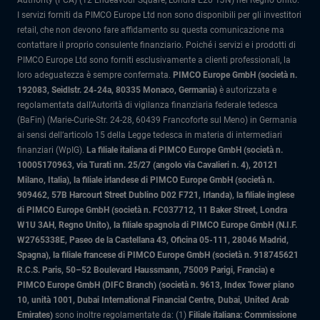
Authority (FCA) (12 Endeavour Square, Londra E20 1JN) nel Regno Unito.
I servizi forniti da PIMCO Europe Ltd non sono disponibili per gli investitori
retail, che non devono fare affidamento su questa comunicazione ma
contattare il proprio consulente finanziario. Poiché i servizi e i prodotti di
PIMCO Europe Ltd sono forniti esclusivamente a clienti professionali, la
loro adeguatezza è sempre confermata.
PIMCO Europe GmbH (società n.
192083, Seidlstr. 24-24a, 80335 Monaco, Germania)
è autorizzata e
regolamentata dall'Autorità di vigilanza finanziaria federale tedesca
(BaFin) (Marie-Curie-Str. 24-28, 60439 Francoforte sul Meno) in Germania
ai sensi dell’articolo 15 della Legge tedesca in materia di intermediari
finanziari (WpIG).
La filiale italiana di PIMCO Europe GmbH (società n.
10005170963, via Turati nn. 25/27 (angolo via Cavalieri n. 4), 20121
Milano, Italia)
, la filiale irlandese di PIMCO Europe GmbH (società n.
909462, 57B Harcourt Street Dublino D02 F721, Irlanda), la filiale inglese
di PIMCO Europe GmbH (società n. FC037712, 11 Baker Street, Londra
W1U 3AH, Regno Unito), la filiale spagnola di PIMCO Europe GmbH (N.I.F.
W2765338E, Paseo de la Castellana 43, Oficina 05-111, 28046 Madrid,
Spagna), la filiale francese di PIMCO Europe GmbH (società n. 918745621
R.C.S. Paris, 50–52 Boulevard Haussmann, 75009 Parigi, Francia) e
PIMCO Europe GmbH (DIFC Branch) (società n. 9613, Index Tower piano
10, unità 1001, Dubai International Financial Centre, Dubai, United Arab
Emirates)
sono inoltre regolamentate da: (1)
Filiale italiana: Commissione