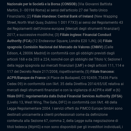
Nazionale per le Società e la Borsa (CONSOB)
(Via Giovanni Battista
Martini, 3 - 00198 Roma) ai sensi dell'articolo 27 del Testo Unico
Finanziario; (2)
Filiale irlandese: Central Bank of Ireland
(New Wapping
Street, North Wall Quay, Dublino 1 D01 F7X3) ai sensi del Regolamento 43
dei Regolamenti dell'Unione europea (Mercati degli strumenti finanziari)
2017, e successive modifiche; (3)
Filiale inglese: Financial Conduct
Authority (FCA)
(12 Endeavour Square, Londra E20 1JN); (4)
Filiale
spagnola: Comisión Nacional del Mercado de Valores (CNMV)
(Calle
Edison, 4, 28006 Madrid) in conformità con gli obblighi previsti dagli
articoli 168 e da 203 a 224, nonché con gli obblighi del Titolo V, Sezione I
della legge spagnola sui mercati finanziari (LMF) e degli articoli 111, 114 e
117 del Decreto Reale 217/2008, rispettivamente, (5)
Filiale francese:
ACPR/Banque de France
(4 Place de Budapest, CS 92459, 75436 Paris
Cedex 09) in conformità con l’Art. 35 della Direttiva 2014/65/UE relativa ai
mercati degli strumenti finanziari e con la vigilanza di ACPR e AMF e (6)
filiale DIFC: regolamentata dalla Dubai Financial Services Authority (DFSA)
(Livello 13, West Wing, The Gate, DIFC) in conformità con l'Art. 48 della
Legge Regolamentare 2004. I servizi offerti da PIMCO Europe GmbH sono
destinati unicamente a clienti professionali come da definizione
contenuta alla Sezione 67, comma 2, della Legge sulla negoziazione di
titoli tedesca (WpHG) e non sono disponibili per gli investitori individuali, i