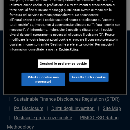
utilizzare anche cookie di profilazione o altri strumenti di tracciamento di
terze parti al fine di inviare messaggi pubblicitari ovvero di modulare la
fornitura del servizio in modo personalizzato. Se acconsentite
all’installazione di tutti i cookie usati nel nostro sito cliccate su “Accetta
tutti i cookie” se, invece, non vi acconsentite cliccate su “Rifiuta i cookie non
necessari”. Vi informiamo, inoltre, che è possibile rifiutare tutti i cookie
diversi da quelli strettamente necessari cliccando il pulsante “X”. Potete
modificare le vostre impostazioni cookie e revocare il consenso prestato in
qualsiasi momento tramite ‘Gestisci le preferenze cookie’. Per maggiori
informazioni consultate la nostra
Cookie Policy
Gestisci le preferenze cookie
Disclaimer legale
Politica sulla privacy
Gestione
Rifiuta i cookie non
Accetta tutti i cookie
dei reclami
Avviso di frode
Diritti degli azionisti
necessari
Dichiarazione sulla schiavitù moderna - (in inglese)
Sustainable Finance Disclosures Regulation (SFDR)
PAI Disclosure
Diritti degli investitori
Site Map
Gestisci le preferenze cookie
PIMCO ESG Rating
Methodology