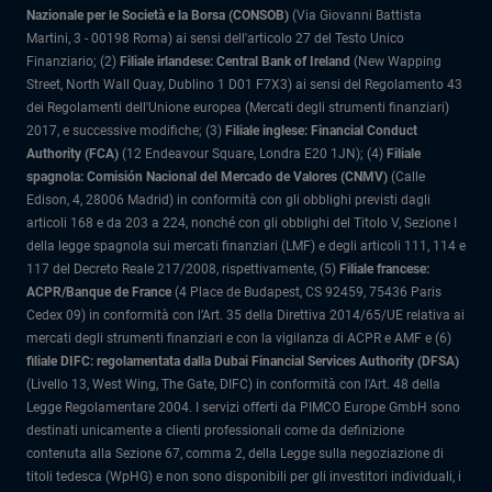
Nazionale per le Società e la Borsa (CONSOB)
(Via Giovanni Battista
Martini, 3 - 00198 Roma) ai sensi dell'articolo 27 del Testo Unico
Finanziario; (2)
Filiale irlandese: Central Bank of Ireland
(New Wapping
Street, North Wall Quay, Dublino 1 D01 F7X3) ai sensi del Regolamento 43
dei Regolamenti dell'Unione europea (Mercati degli strumenti finanziari)
2017, e successive modifiche; (3)
Filiale inglese: Financial Conduct
Authority (FCA)
(12 Endeavour Square, Londra E20 1JN); (4)
Filiale
spagnola: Comisión Nacional del Mercado de Valores (CNMV)
(Calle
Edison, 4, 28006 Madrid) in conformità con gli obblighi previsti dagli
articoli 168 e da 203 a 224, nonché con gli obblighi del Titolo V, Sezione I
della legge spagnola sui mercati finanziari (LMF) e degli articoli 111, 114 e
117 del Decreto Reale 217/2008, rispettivamente, (5)
Filiale francese:
ACPR/Banque de France
(4 Place de Budapest, CS 92459, 75436 Paris
Cedex 09) in conformità con l’Art. 35 della Direttiva 2014/65/UE relativa ai
mercati degli strumenti finanziari e con la vigilanza di ACPR e AMF e (6)
filiale DIFC: regolamentata dalla Dubai Financial Services Authority (DFSA)
(Livello 13, West Wing, The Gate, DIFC) in conformità con l'Art. 48 della
Legge Regolamentare 2004. I servizi offerti da PIMCO Europe GmbH sono
destinati unicamente a clienti professionali come da definizione
contenuta alla Sezione 67, comma 2, della Legge sulla negoziazione di
titoli tedesca (WpHG) e non sono disponibili per gli investitori individuali, i