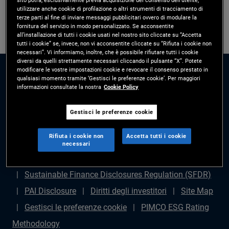
utilizzare anche cookie di profilazione o altri strumenti di tracciamento di
terze parti al fine di inviare messaggi pubblicitari ovvero di modulare la
fornitura del servizio in modo personalizzato. Se acconsentite
all’installazione di tutti i cookie usati nel nostro sito cliccate su “Accetta
tutti i cookie” se, invece, non vi acconsentite cliccate su “Rifiuta i cookie non
necessari”. Vi informiamo, inoltre, che è possibile rifiutare tutti i cookie
diversi da quelli strettamente necessari cliccando il pulsante “X”. Potete
modificare le vostre impostazioni cookie e revocare il consenso prestato in
qualsiasi momento tramite ‘Gestisci le preferenze cookie’. Per maggiori
informazioni consultate la nostra
Cookie Policy
Gestisci le preferenze cookie
Disclaimer legale
Politica sulla privacy
Gestione
Rifiuta i cookie non
Accetta tutti i cookie
dei reclami
Avviso di frode
Diritti degli azionisti
necessari
Dichiarazione sulla schiavitù moderna - (in inglese)
Sustainable Finance Disclosures Regulation (SFDR)
PAI Disclosure
Diritti degli investitori
Site Map
Gestisci le preferenze cookie
PIMCO ESG Rating
Methodology