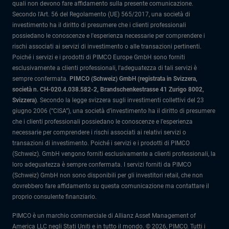
quali non devono fare affidamento sulla presente comunicazione.
Secondo l'Art. 56 del Regolamento (UE) 565/2017, una società di
investimento ha il diritto di presumere che i clienti professionali
possiedano le conoscenze e l'esperienza necessarie per comprendere i
rischi associati ai servizi di investimento o alle transazioni pertinenti.
Poiché i servizi e i prodotti di PIMCO Europe GmbH sono forniti
esclusivamente a clienti professionali, l'adeguatezza di tali servizi è
sempre confermata.
PIMCO (Schweiz) GmbH (registrata in Svizzera,
società n. CH-020.4.038.582-2, Brandschenkestrasse 41 Zurigo 8002,
Svizzera)
.
Secondo la legge svizzera sugli investimenti collettivi del 23
giugno 2006 (“CISA”), una società d’investimento ha il diritto di presumere
che i clienti professionali possiedano le conoscenze e l’esperienza
necessarie per comprendere i rischi associati ai relativi servizi o
transazioni di investimento. Poiché i servizi e i prodotti di PIMCO
(Schweiz). GmbH vengono forniti esclusivamente a clienti professionali, la
loro adeguatezza è sempre confermata.
I servizi forniti da PIMCO
(Schweiz) GmbH non sono disponibili per gli investitori retail, che non
dovrebbero fare affidamento su questa comunicazione ma contattare il
proprio consulente finanziario.
PIMCO è un marchio commerciale di Allianz Asset Management of
America LLC negli Stati Uniti e in tutto il mondo. © 2026, PIMCO. Tutti i