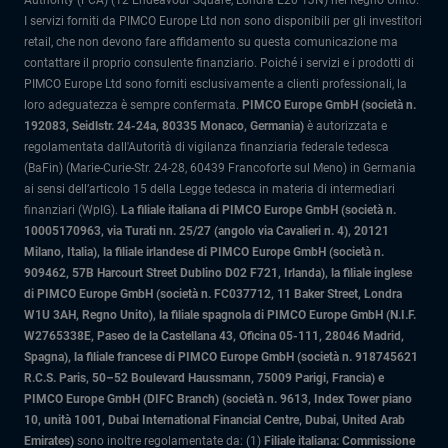
Authority (FCA) (12 Endeavour Square, Londra E20 1JN) nel Regno Unito.
I servizi forniti da PIMCO Europe Ltd non sono disponibili per gli investitori
retail, che non devono fare affidamento su questa comunicazione ma
contattare il proprio consulente finanziario. Poiché i servizi e i prodotti di
PIMCO Europe Ltd sono forniti esclusivamente a clienti professionali, la
loro adeguatezza è sempre confermata.
PIMCO Europe GmbH (società n.
192083, Seidlstr. 24-24a, 80335 Monaco, Germania)
è autorizzata e
regolamentata dall'Autorità di vigilanza finanziaria federale tedesca
(BaFin) (Marie-Curie-Str. 24-28, 60439 Francoforte sul Meno) in Germania
ai sensi dell’articolo 15 della Legge tedesca in materia di intermediari
finanziari (WpIG).
La filiale italiana di PIMCO Europe GmbH (società n.
10005170963, via Turati nn. 25/27 (angolo via Cavalieri n. 4), 20121
Milano, Italia)
, la filiale irlandese di PIMCO Europe GmbH (società n.
909462, 57B Harcourt Street Dublino D02 F721, Irlanda), la filiale inglese
di PIMCO Europe GmbH (società n. FC037712, 11 Baker Street, Londra
W1U 3AH, Regno Unito), la filiale spagnola di PIMCO Europe GmbH (N.I.F.
W2765338E, Paseo de la Castellana 43, Oficina 05-111, 28046 Madrid,
Spagna), la filiale francese di PIMCO Europe GmbH (società n. 918745621
R.C.S. Paris, 50–52 Boulevard Haussmann, 75009 Parigi, Francia) e
PIMCO Europe GmbH (DIFC Branch) (società n. 9613, Index Tower piano
10, unità 1001, Dubai International Financial Centre, Dubai, United Arab
Emirates)
sono inoltre regolamentate da: (1)
Filiale italiana: Commissione