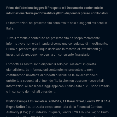
Prima dell’adesione leggere il Prospetto e il Documento contenente le
informazioni chiave per l'investitore (KIID) disponibili presso i Collocatori.
Le informazioni nel presente sito sono rivolte solo a soggetti residenti in
Italia.
Tutto il materiale contenuto nel presente sito ha scopo meramente
informativo e non è da intendersi come una consulenza di investimento.
Prima di prendere qualunque decisione in materia di investimenti gli
investitori dovrebbero rivolgersi a un consulente finanziario.
I prodotti e i servizi sono disponibili solo per i residenti in questa
giurisdizione. Le informazioni contenute nel presente sito non
costituiscono un’offerta di prodotti o servizi né la sollecitazione di
un’offerta a soggetti al di fuori dell’Italia che non possono ricevere tali
informazioni ai sensi delle leggi applicabili nello Stato di cui sono cittadini
o in cui sono domiciliati o residenti.
PIMCO Europe Ltd (società n. 2604517
,
11 Baker Street, Londra W1U 3AH,
Regno Unito)
è autorizzata e regolamentata dalla Financial Conduct
Authority (FCA) (12 Endeavour Square, Londra E20 1JN) nel Regno Unito.