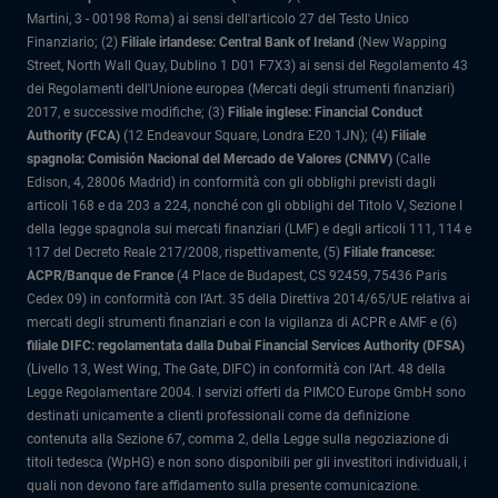
Martini, 3 - 00198 Roma) ai sensi dell'articolo 27 del Testo Unico
Finanziario; (2)
Filiale irlandese: Central Bank of Ireland
(New Wapping
Street, North Wall Quay, Dublino 1 D01 F7X3) ai sensi del Regolamento 43
dei Regolamenti dell'Unione europea (Mercati degli strumenti finanziari)
2017, e successive modifiche; (3)
Filiale inglese: Financial Conduct
Authority (FCA)
(12 Endeavour Square, Londra E20 1JN); (4)
Filiale
spagnola: Comisión Nacional del Mercado de Valores (CNMV)
(Calle
Edison, 4, 28006 Madrid) in conformità con gli obblighi previsti dagli
articoli 168 e da 203 a 224, nonché con gli obblighi del Titolo V, Sezione I
della legge spagnola sui mercati finanziari (LMF) e degli articoli 111, 114 e
117 del Decreto Reale 217/2008, rispettivamente, (5)
Filiale francese:
ACPR/Banque de France
(4 Place de Budapest, CS 92459, 75436 Paris
Cedex 09) in conformità con l’Art. 35 della Direttiva 2014/65/UE relativa ai
mercati degli strumenti finanziari e con la vigilanza di ACPR e AMF e (6)
filiale DIFC: regolamentata dalla Dubai Financial Services Authority (DFSA)
(Livello 13, West Wing, The Gate, DIFC) in conformità con l'Art. 48 della
Legge Regolamentare 2004. I servizi offerti da PIMCO Europe GmbH sono
destinati unicamente a clienti professionali come da definizione
contenuta alla Sezione 67, comma 2, della Legge sulla negoziazione di
titoli tedesca (WpHG) e non sono disponibili per gli investitori individuali, i
quali non devono fare affidamento sulla presente comunicazione.