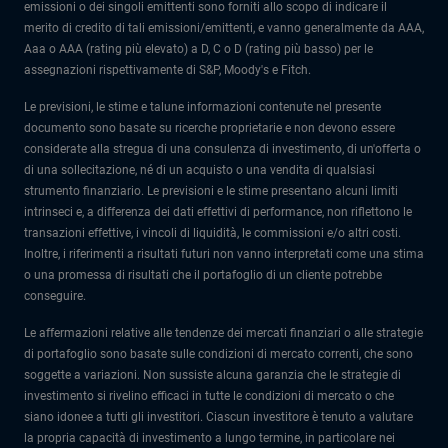
emissioni o dei singoli emittenti sono forniti allo scopo di indicare il
merito di credito di tali emissioni/emittenti, e vanno generalmente da AAA,
Aaa o AAA (rating più elevato) a D, C o D (rating più basso) per le
assegnazioni rispettivamente di S&P, Moody's e Fitch.
Le previsioni, le stime e talune informazioni contenute nel presente
documento sono basate su ricerche proprietarie e non devono essere
considerate alla stregua di una consulenza di investimento, di un'offerta o
di una sollecitazione, né di un acquisto o una vendita di qualsiasi
strumento finanziario. Le previsioni e le stime presentano alcuni limiti
intrinseci e, a differenza dei dati effettivi di performance, non riflettono le
transazioni effettive, i vincoli di liquidità, le commissioni e/o altri costi.
Inoltre, i riferimenti a risultati futuri non vanno interpretati come una stima
o una promessa di risultati che il portafoglio di un cliente potrebbe
conseguire.
Le affermazioni relative alle tendenze dei mercati finanziari o alle strategie
di portafoglio sono basate sulle condizioni di mercato correnti, che sono
soggette a variazioni. Non sussiste alcuna garanzia che le strategie di
investimento si rivelino efficaci in tutte le condizioni di mercato o che
siano idonee a tutti gli investitori. Ciascun investitore è tenuto a valutare
la propria capacità di investimento a lungo termine, in particolare nei