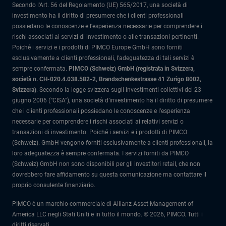
Secondo l'Art. 56 del Regolamento (UE) 565/2017, una società di
investimento ha il diritto di presumere che i clienti professionali
possiedano le conoscenze e l'esperienza necessarie per comprendere i
rischi associati ai servizi di investimento o alle transazioni pertinenti.
Poiché i servizi e i prodotti di PIMCO Europe GmbH sono forniti
esclusivamente a clienti professionali, l'adeguatezza di tali servizi è
sempre confermata.
PIMCO (Schweiz) GmbH (registrata in Svizzera,
società n. CH-020.4.038.582-2, Brandschenkestrasse 41 Zurigo 8002,
Svizzera)
.
Secondo la legge svizzera sugli investimenti collettivi del 23
giugno 2006 (“CISA”), una società d’investimento ha il diritto di presumere
che i clienti professionali possiedano le conoscenze e l’esperienza
necessarie per comprendere i rischi associati ai relativi servizi o
transazioni di investimento. Poiché i servizi e i prodotti di PIMCO
(Schweiz). GmbH vengono forniti esclusivamente a clienti professionali, la
loro adeguatezza è sempre confermata.
I servizi forniti da PIMCO
(Schweiz) GmbH non sono disponibili per gli investitori retail, che non
dovrebbero fare affidamento su questa comunicazione ma contattare il
proprio consulente finanziario.
PIMCO è un marchio commerciale di Allianz Asset Management of
America LLC negli Stati Uniti e in tutto il mondo. © 2026, PIMCO. Tutti i
diritti riservati.