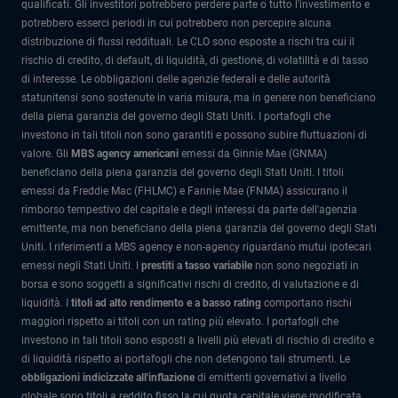
qualificati. Gli investitori potrebbero perdere parte o tutto l'investimento e
potrebbero esserci periodi in cui potrebbero non percepire alcuna
distribuzione di flussi reddituali. Le CLO sono esposte a rischi tra cui il
rischio di credito, di default, di liquidità, di gestione, di volatilità e di tasso
di interesse. Le obbligazioni delle agenzie federali e delle autorità
statunitensi sono sostenute in varia misura, ma in genere non beneficiano
della piena garanzia del governo degli Stati Uniti. I portafogli che
investono in tali titoli non sono garantiti e possono subire fluttuazioni di
valore. Gli
MBS agency americani
emessi da Ginnie Mae (GNMA)
beneficiano della piena garanzia del governo degli Stati Uniti. I titoli
emessi da Freddie Mac (FHLMC) e Fannie Mae (FNMA) assicurano il
rimborso tempestivo del capitale e degli interessi da parte dell'agenzia
emittente, ma non beneficiano della piena garanzia del governo degli Stati
Uniti. I riferimenti a MBS agency e non-agency riguardano mutui ipotecari
emessi negli Stati Uniti. I
prestiti a tasso variabile
non sono negoziati in
borsa e sono soggetti a significativi rischi di credito, di valutazione e di
liquidità. I
titoli ad alto rendimento e a basso rating
comportano rischi
maggiori rispetto ai titoli con un rating più elevato. I portafogli che
investono in tali titoli sono esposti a livelli più elevati di rischio di credito e
di liquidità rispetto ai portafogli che non detengono tali strumenti. Le
obbligazioni indicizzate all'inflazione
di emittenti governativi a livello
globale sono titoli a reddito fisso la cui quota capitale viene modificata