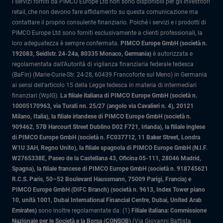
I servizi forniti da PIMCO Europe Ltd non sono disponibili per gli investitori
retail, che non devono fare affidamento su questa comunicazione ma
contattare il proprio consulente finanziario. Poiché i servizi e i prodotti di
PIMCO Europe Ltd sono forniti esclusivamente a clienti professionali, la
loro adeguatezza è sempre confermata.
PIMCO Europe GmbH (società n.
192083, Seidlstr. 24-24a, 80335 Monaco, Germania)
è autorizzata e
regolamentata dall'Autorità di vigilanza finanziaria federale tedesca
(BaFin) (Marie-Curie-Str. 24-28, 60439 Francoforte sul Meno) in Germania
ai sensi dell’articolo 15 della Legge tedesca in materia di intermediari
finanziari (WpIG).
La filiale italiana di PIMCO Europe GmbH (società n.
10005170963, via Turati nn. 25/27 (angolo via Cavalieri n. 4), 20121
Milano, Italia)
, la filiale irlandese di PIMCO Europe GmbH (società n.
909462, 57B Harcourt Street Dublino D02 F721, Irlanda), la filiale inglese
di PIMCO Europe GmbH (società n. FC037712, 11 Baker Street, Londra
W1U 3AH, Regno Unito), la filiale spagnola di PIMCO Europe GmbH (N.I.F.
W2765338E, Paseo de la Castellana 43, Oficina 05-111, 28046 Madrid,
Spagna), la filiale francese di PIMCO Europe GmbH (società n. 918745621
R.C.S. Paris, 50–52 Boulevard Haussmann, 75009 Parigi, Francia) e
PIMCO Europe GmbH (DIFC Branch) (società n. 9613, Index Tower piano
10, unità 1001, Dubai International Financial Centre, Dubai, United Arab
Emirates)
sono inoltre regolamentate da: (1)
Filiale italiana: Commissione
Nazionale per le Società e la Borsa (CONSOB)
(Via Giovanni Battista