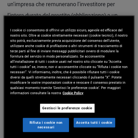
un’impresa che remunerano l’investitore per
l’intera durata del prestito (obbligazione) a un
tasso di interesse stabilito.
I cookie ci consentono di offrirvi un utilizzo sicuro, agevole ed efficace del
nostro sito. Oltre ai cookie strettamente necessari (cookie tecnici), il nostro
sito potrà, esclusivamente previa acquisizione del consenso dell’utente,
utilizzare anche cookie di profilazione o altri strumenti di tracciamento di
Glossario dei termini
terze parti al fine di inviare messaggi pubblicitari ovvero di modulare la
fornitura del servizio in modo personalizzato. Se acconsentite
principali
all’installazione di tutti i cookie usati nel nostro sito cliccate su “Accetta
tutti i cookie” se, invece, non vi acconsentite cliccate su “Rifiuta i cookie non
necessari”. Vi informiamo, inoltre, che è possibile rifiutare tutti i cookie
diversi da quelli strettamente necessari cliccando il pulsante “X”. Potete
Obbligazioni
modificare le vostre impostazioni cookie e revocare il consenso prestato in
qualsiasi momento tramite ‘Gestisci le preferenze cookie’. Per maggiori
informazioni consultate la nostra
Cookie Policy
Un’obbligazione è un contratto di prestito tra un
Gestisci le preferenze cookie
emittente (come un governo o un’impresa) e un
finanziatore (l’investitore).
Rifiuta i cookie non
Accetta tutti i cookie
necessari