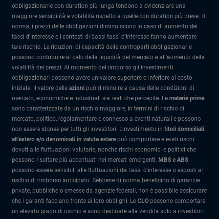
obbligazionarie con duration più lunga tendono a evidenziare una
maggiore sensibilità e volatilità rispetto a quelle con duration più breve. Di
norma, i prezzi delle obbligazioni diminuiscono in caso di aumento dei
tassi d'interesse e i contesti di bassi tassi d'interesse fanno aumentare
tale rischio. Le riduzioni di capacità delle controparti obbligazionarie
possono contribuire al calo della liquidità del mercato e all'aumento della
volatilità dei prezzi. Al momento del rimborso gli investimenti
obbligazionari possono avere un valore superiore o inferiore al costo
iniziale. Il valore delle
azioni
può diminuire a causa delle condizioni di
mercato, economiche e industriali sia reali che percepite. Le
materie prime
sono caratterizzate da un rischio maggiore, in termini di rischio di
mercato, politico, regolamentare e connesso a eventi naturali e possono
non essere idonee per tutti gli investitori. L'investimento in
titoli domiciliati
all'estero e/o denominati in valute estere
può comportare elevati rischi
dovuti alle fluttuazioni valutarie, nonché rischi economici e politici che
possono risultare più accentuati nei mercati emergenti.
MBS e ABS
possono essere sensibili alle fluttuazioni dei tassi d'interesse o esposti al
rischio di rimborso anticipato. Sebbene di norma beneficino di garanzie
private, pubbliche o emesse da agenzie federali, non è possibile assicurare
che i garanti facciano fronte ai loro obblighi. Le
CLO
possono comportare
un elevato grado di rischio e sono destinate alla vendita solo a investitori