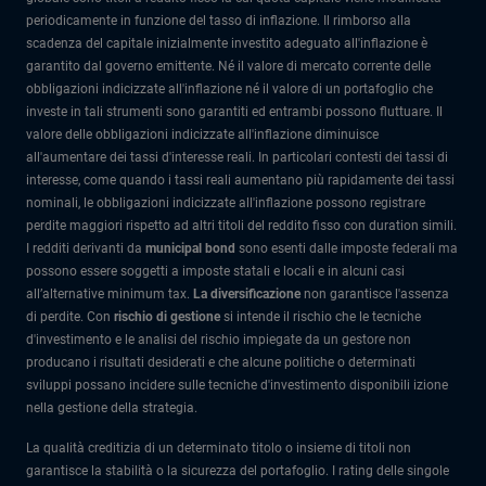
periodicamente in funzione del tasso di inflazione. Il rimborso alla
scadenza del capitale inizialmente investito adeguato all'inflazione è
garantito dal governo emittente. Né il valore di mercato corrente delle
obbligazioni indicizzate all'inflazione né il valore di un portafoglio che
investe in tali strumenti sono garantiti ed entrambi possono fluttuare. Il
valore delle obbligazioni indicizzate all'inflazione diminuisce
all'aumentare dei tassi d'interesse reali. In particolari contesti dei tassi di
interesse, come quando i tassi reali aumentano più rapidamente dei tassi
nominali, le obbligazioni indicizzate all'inflazione possono registrare
perdite maggiori rispetto ad altri titoli del reddito fisso con duration simili.
I redditi derivanti da
municipal bond
sono esenti dalle imposte federali ma
possono essere soggetti a imposte statali e locali e in alcuni casi
all’alternative minimum tax.
La diversificazione
non garantisce l'assenza
di perdite. Con
rischio di gestione
si intende il rischio che le tecniche
d'investimento e le analisi del rischio impiegate da un gestore non
producano i risultati desiderati e che alcune politiche o determinati
sviluppi possano incidere sulle tecniche d'investimento disponibili izione
nella gestione della strategia.
La qualità creditizia di un determinato titolo o insieme di titoli non
garantisce la stabilità o la sicurezza del portafoglio. I rating delle singole