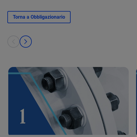
Torna a Obbligazionario
This is a carousel with individual cards. Use the previous and next bu
prev
next