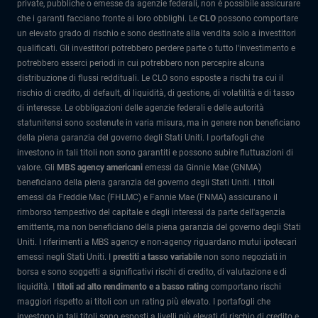
private, pubbliche o emesse da agenzie federali, non è possibile assicurare
che i garanti facciano fronte ai loro obblighi. Le
CLO
possono comportare
un elevato grado di rischio e sono destinate alla vendita solo a investitori
qualificati. Gli investitori potrebbero perdere parte o tutto l'investimento e
potrebbero esserci periodi in cui potrebbero non percepire alcuna
distribuzione di flussi reddituali. Le CLO sono esposte a rischi tra cui il
rischio di credito, di default, di liquidità, di gestione, di volatilità e di tasso
di interesse. Le obbligazioni delle agenzie federali e delle autorità
statunitensi sono sostenute in varia misura, ma in genere non beneficiano
della piena garanzia del governo degli Stati Uniti. I portafogli che
investono in tali titoli non sono garantiti e possono subire fluttuazioni di
valore. Gli
MBS agency americani
emessi da Ginnie Mae (GNMA)
beneficiano della piena garanzia del governo degli Stati Uniti. I titoli
emessi da Freddie Mac (FHLMC) e Fannie Mae (FNMA) assicurano il
rimborso tempestivo del capitale e degli interessi da parte dell'agenzia
emittente, ma non beneficiano della piena garanzia del governo degli Stati
Uniti. I riferimenti a MBS agency e non-agency riguardano mutui ipotecari
emessi negli Stati Uniti. I
prestiti a tasso variabile
non sono negoziati in
borsa e sono soggetti a significativi rischi di credito, di valutazione e di
liquidità. I
titoli ad alto rendimento e a basso rating
comportano rischi
maggiori rispetto ai titoli con un rating più elevato. I portafogli che
investono in tali titoli sono esposti a livelli più elevati di rischio di credito e