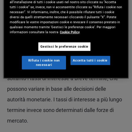
all’installazione di tutti i cookie usati nel nostro sito cliccate su “Accetta
rendono i risparmi e le obbligazioni meno
tutti i cookie” se, invece, non vi acconsentite cliccate su “Rifiuta i cookie non
necessari”. Vi informiamo, inoltre, che è possibile rifiutare tutti i cookie
interessanti rispetto ad altre opportunità.
diversi da quelli strettamente necessari cliccando il pulsante “X”. Potete
modificare le vostre impostazioni cookie e revocare il consenso prestato in
qualsiasi momento tramite ‘Gestisci le preferenze cookie’. Per maggiori
informazioni consultate la nostra
Cookie Policy
Differenze tra i tassi a
Gestisci le preferenze cookie
breve e a lungo termine
Rifiuta i cookie non
Accetta tutti i cookie
necessari
Le banche centrali influenzano in modo diretto
soltanto i tassi di interesse a breve termine, che
possono variare in base alle decisioni delle
autorità monetarie. I tassi di interesse a più lungo
termine invece sono determinati dalle forze di
mercato.