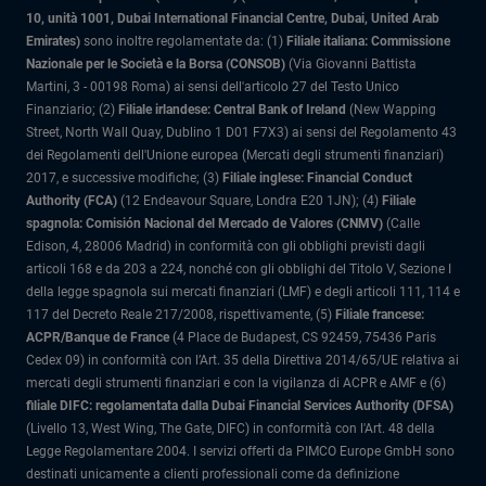
10, unità 1001, Dubai International Financial Centre, Dubai, United Arab
Emirates)
sono inoltre regolamentate da: (1)
Filiale italiana: Commissione
Nazionale per le Società e la Borsa (CONSOB)
(Via Giovanni Battista
Martini, 3 - 00198 Roma) ai sensi dell'articolo 27 del Testo Unico
Finanziario; (2)
Filiale irlandese: Central Bank of Ireland
(New Wapping
Street, North Wall Quay, Dublino 1 D01 F7X3) ai sensi del Regolamento 43
dei Regolamenti dell'Unione europea (Mercati degli strumenti finanziari)
2017, e successive modifiche; (3)
Filiale inglese: Financial Conduct
Authority (FCA)
(12 Endeavour Square, Londra E20 1JN); (4)
Filiale
spagnola: Comisión Nacional del Mercado de Valores (CNMV)
(Calle
Edison, 4, 28006 Madrid) in conformità con gli obblighi previsti dagli
articoli 168 e da 203 a 224, nonché con gli obblighi del Titolo V, Sezione I
della legge spagnola sui mercati finanziari (LMF) e degli articoli 111, 114 e
117 del Decreto Reale 217/2008, rispettivamente, (5)
Filiale francese:
ACPR/Banque de France
(4 Place de Budapest, CS 92459, 75436 Paris
Cedex 09) in conformità con l’Art. 35 della Direttiva 2014/65/UE relativa ai
mercati degli strumenti finanziari e con la vigilanza di ACPR e AMF e (6)
filiale DIFC: regolamentata dalla Dubai Financial Services Authority (DFSA)
(Livello 13, West Wing, The Gate, DIFC) in conformità con l'Art. 48 della
Legge Regolamentare 2004. I servizi offerti da PIMCO Europe GmbH sono
destinati unicamente a clienti professionali come da definizione