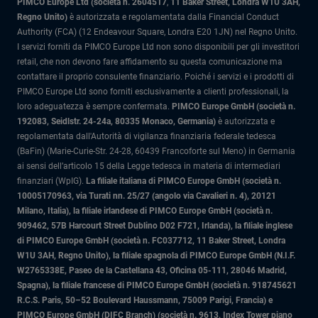
PIMCO Europe Ltd (società n. 2604517
,
11 Baker Street, Londra W1U 3AH,
Regno Unito)
è autorizzata e regolamentata dalla Financial Conduct
Authority (FCA) (12 Endeavour Square, Londra E20 1JN) nel Regno Unito.
I servizi forniti da PIMCO Europe Ltd non sono disponibili per gli investitori
retail, che non devono fare affidamento su questa comunicazione ma
contattare il proprio consulente finanziario. Poiché i servizi e i prodotti di
PIMCO Europe Ltd sono forniti esclusivamente a clienti professionali, la
loro adeguatezza è sempre confermata.
PIMCO Europe GmbH (società n.
192083, Seidlstr. 24-24a, 80335 Monaco, Germania)
è autorizzata e
regolamentata dall'Autorità di vigilanza finanziaria federale tedesca
(BaFin) (Marie-Curie-Str. 24-28, 60439 Francoforte sul Meno) in Germania
ai sensi dell’articolo 15 della Legge tedesca in materia di intermediari
finanziari (WpIG).
La filiale italiana di PIMCO Europe GmbH (società n.
10005170963, via Turati nn. 25/27 (angolo via Cavalieri n. 4), 20121
Milano, Italia)
, la filiale irlandese di PIMCO Europe GmbH (società n.
909462, 57B Harcourt Street Dublino D02 F721, Irlanda), la filiale inglese
di PIMCO Europe GmbH (società n. FC037712, 11 Baker Street, Londra
W1U 3AH, Regno Unito), la filiale spagnola di PIMCO Europe GmbH (N.I.F.
W2765338E, Paseo de la Castellana 43, Oficina 05-111, 28046 Madrid,
Spagna), la filiale francese di PIMCO Europe GmbH (società n. 918745621
R.C.S. Paris, 50–52 Boulevard Haussmann, 75009 Parigi, Francia) e
PIMCO Europe GmbH (DIFC Branch) (società n. 9613, Index Tower piano