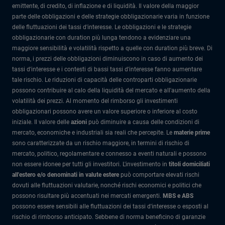
emittente, di credito, di inflazione e di liquidità. Il valore della maggior
parte delle obbligazioni e delle strategie obbligazionarie varia in funzione
delle fluttuazioni dei tassi d'interesse. Le obbligazioni e le strategie
obbligazionarie con duration più lunga tendono a evidenziare una
maggiore sensibilità e volatilità rispetto a quelle con duration più breve. Di
norma, i prezzi delle obbligazioni diminuiscono in caso di aumento dei
tassi d'interesse e i contesti di bassi tassi d'interesse fanno aumentare
tale rischio. Le riduzioni di capacità delle controparti obbligazionarie
possono contribuire al calo della liquidità del mercato e all'aumento della
volatilità dei prezzi. Al momento del rimborso gli investimenti
obbligazionari possono avere un valore superiore o inferiore al costo
iniziale. Il valore delle
azioni
può diminuire a causa delle condizioni di
mercato, economiche e industriali sia reali che percepite. Le
materie prime
sono caratterizzate da un rischio maggiore, in termini di rischio di
mercato, politico, regolamentare e connesso a eventi naturali e possono
non essere idonee per tutti gli investitori. L'investimento in
titoli domiciliati
all'estero e/o denominati in valute estere
può comportare elevati rischi
dovuti alle fluttuazioni valutarie, nonché rischi economici e politici che
possono risultare più accentuati nei mercati emergenti.
MBS e ABS
possono essere sensibili alle fluttuazioni dei tassi d'interesse o esposti al
rischio di rimborso anticipato. Sebbene di norma beneficino di garanzie