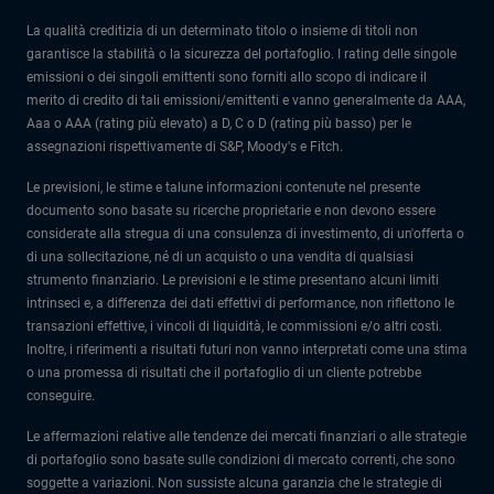
La qualità creditizia di un determinato titolo o insieme di titoli non
garantisce la stabilità o la sicurezza del portafoglio. I rating delle singole
emissioni o dei singoli emittenti sono forniti allo scopo di indicare il
merito di credito di tali emissioni/emittenti e vanno generalmente da AAA,
Aaa o AAA (rating più elevato) a D, C o D (rating più basso) per le
assegnazioni rispettivamente di S&P, Moody's e Fitch.
Le previsioni, le stime e talune informazioni contenute nel presente
documento sono basate su ricerche proprietarie e non devono essere
considerate alla stregua di una consulenza di investimento, di un'offerta o
di una sollecitazione, né di un acquisto o una vendita di qualsiasi
strumento finanziario. Le previsioni e le stime presentano alcuni limiti
intrinseci e, a differenza dei dati effettivi di performance, non riflettono le
transazioni effettive, i vincoli di liquidità, le commissioni e/o altri costi.
Inoltre, i riferimenti a risultati futuri non vanno interpretati come una stima
o una promessa di risultati che il portafoglio di un cliente potrebbe
conseguire.
Le affermazioni relative alle tendenze dei mercati finanziari o alle strategie
di portafoglio sono basate sulle condizioni di mercato correnti, che sono
soggette a variazioni. Non sussiste alcuna garanzia che le strategie di