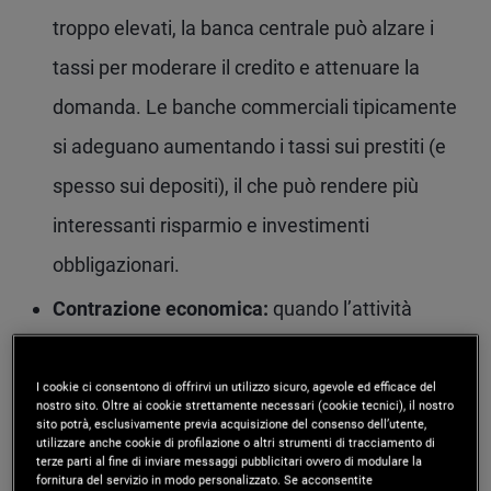
troppo elevati, la banca centrale può alzare i
tassi per moderare il credito e attenuare la
domanda. Le banche commerciali tipicamente
si adeguano aumentando i tassi sui prestiti (e
spesso sui depositi), il che può rendere più
interessanti risparmio e investimenti
obbligazionari.
Contrazione economica:
quando l’attività
economica rallenta, la banca centrale può
abbassare il tasso di riferimento per
I cookie ci consentono di offrirvi un utilizzo sicuro, agevole ed efficace del
nostro sito. Oltre ai cookie strettamente necessari (cookie tecnici), il nostro
incoraggiare il credito e stimolare la crescita.
sito potrà, esclusivamente previa acquisizione del consenso dell’utente,
utilizzare anche cookie di profilazione o altri strumenti di tracciamento di
terze parti al fine di inviare messaggi pubblicitari ovvero di modulare la
Tassi di politica monetaria più bassi in genere
fornitura del servizio in modo personalizzato. Se acconsentite