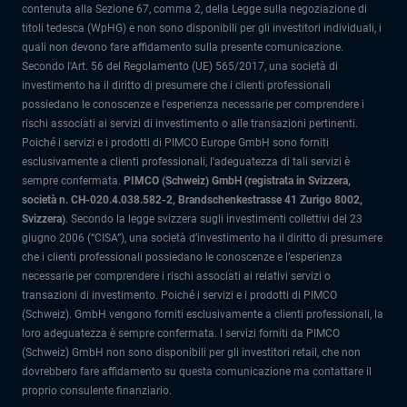
contenuta alla Sezione 67, comma 2, della Legge sulla negoziazione di
titoli tedesca (WpHG) e non sono disponibili per gli investitori individuali, i
quali non devono fare affidamento sulla presente comunicazione.
Secondo l'Art. 56 del Regolamento (UE) 565/2017, una società di
investimento ha il diritto di presumere che i clienti professionali
possiedano le conoscenze e l'esperienza necessarie per comprendere i
rischi associati ai servizi di investimento o alle transazioni pertinenti.
Poiché i servizi e i prodotti di PIMCO Europe GmbH sono forniti
esclusivamente a clienti professionali, l'adeguatezza di tali servizi è
sempre confermata.
PIMCO (Schweiz) GmbH (registrata in Svizzera,
società n. CH-020.4.038.582-2, Brandschenkestrasse 41 Zurigo 8002,
Svizzera)
.
Secondo la legge svizzera sugli investimenti collettivi del 23
giugno 2006 (“CISA”), una società d’investimento ha il diritto di presumere
che i clienti professionali possiedano le conoscenze e l’esperienza
necessarie per comprendere i rischi associati ai relativi servizi o
transazioni di investimento. Poiché i servizi e i prodotti di PIMCO
(Schweiz). GmbH vengono forniti esclusivamente a clienti professionali, la
loro adeguatezza è sempre confermata.
I servizi forniti da PIMCO
(Schweiz) GmbH non sono disponibili per gli investitori retail, che non
dovrebbero fare affidamento su questa comunicazione ma contattare il
proprio consulente finanziario.