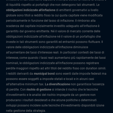
di liquidità rispetto ai portafogli che non detengono tali strumenti. Le
obbligazioni indicizzate all'inflazione
di emittenti governativi a livello
globale sono titoli a reddito fisso la cui quota capitale viene modificata
periodicamente in funzione del tasso di inflazione. Il rimborso alla
scadenza del capitale inizialmente investito adeguato all'inflazione è
garantito dal governo emittente. Né il valore di mercato corrente delle
obbligazioni indicizzate all'inflazione né il valore di un portafoglio che
investe in tali strumenti sono garantiti ed entrambi possono fluttuare. Il
valore delle obbligazioni indicizzate all'inflazione diminuisce
all'aumentare dei tassi d'interesse reali. In particolari contesti dei tassi di
interesse, come quando i tassi reali aumentano più rapidamente dei tassi
nominali, le obbligazioni indicizzate all'inflazione possono registrare
perdite maggiori rispetto ad altri titoli del reddito fisso con duration simili.
I redditi derivanti da
municipal bond
sono esenti dalle imposte federali ma
possono essere soggetti a imposte statali e locali e in alcuni casi
all’alternative minimum tax.
La diversificazione
non garantisce l'assenza
di perdite. Con
rischio di gestione
si intende il rischio che le tecniche
d'investimento e le analisi del rischio impiegate da un gestore non
producano i risultati desiderati e che alcune politiche o determinati
sviluppi possano incidere sulle tecniche d'investimento disponibili izione
nella gestione della strategia.