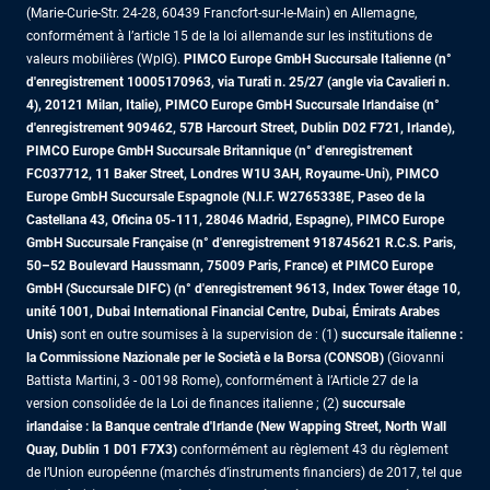
(Marie-Curie-Str. 24-28, 60439 Francfort-sur-le-Main) en Allemagne,
conformément à l’article 15 de la loi allemande sur les institutions de
valeurs mobilières (WpIG).
PIMCO Europe GmbH Succursale Italienne (n°
d'enregistrement 10005170963, via Turati n. 25/27 (angle via Cavalieri n.
4), 20121 Milan, Italie), PIMCO Europe GmbH Succursale Irlandaise (n°
d'enregistrement 909462, 57B Harcourt Street, Dublin D02 F721, Irlande),
PIMCO Europe GmbH Succursale Britannique (n° d'enregistrement
FC037712, 11 Baker Street, Londres W1U 3AH, Royaume-Uni), PIMCO
Europe GmbH Succursale Espagnole (N.I.F. W2765338E, Paseo de la
Castellana 43, Oficina 05-111, 28046 Madrid, Espagne), PIMCO Europe
GmbH Succursale Française (n° d'enregistrement 918745621 R.C.S. Paris,
50–52 Boulevard Haussmann, 75009 Paris, France)
et PIMCO Europe
GmbH (Succursale DIFC) (n° d'enregistrement 9613, Index Tower étage 10,
unité 1001, Dubai International Financial Centre, Dubai, Émirats Arabes
Unis)
sont en outre soumises à la supervision de : (1)
succursale italienne :
la Commissione Nazionale per le Società e la Borsa (CONSOB)
(Giovanni
Battista Martini, 3 - 00198 Rome), conformément à l’Article 27 de la
version consolidée de la Loi de finances italienne ; (2)
succursale
irlandaise : la Banque centrale d'Irlande (New Wapping Street, North Wall
Quay, Dublin 1 D01 F7X3)
conformément au règlement 43 du règlement
de l’Union européenne (marchés d’instruments financiers) de 2017, tel que