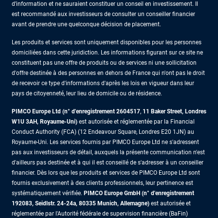
d’information et ne sauraient constituer un conseil en investissement. Il
est recommandé aux investisseurs de consulter un conseiller financier
avant de prendre une quelconque décision de placement.
Les produits et services sont uniquement disponibles pour les personnes
domiciliées dans cette juridiction. Les informations figurant sur ce site ne
constituent pas une offre de produits ou de services ni une sollicitation
d'offre destinée à des personnes en dehors de France qui n'ont pas le droit
de recevoir ce type d'informations d'après les lois en vigueur dans leur
pays de citoyenneté, leur lieu de domicile ou de résidence.
PIMCO Europe Ltd (n° d'enregistrement 2604517
,
11 Baker Street, Londres
W1U 3AH, Royaume-Uni)
est autorisée et réglementée par la Financial
Conduct Authority (FCA) (12 Endeavour Square, Londres E20 1JN) au
Royaume-Uni. Les services fournis par PIMCO Europe Ltd ne s'adressent
pas aux investisseurs de détail, auxquels la présente communication n'est
d'ailleurs pas destinée et à qui il est conseillé de s'adresser à un conseiller
financier. Dès lors que les produits et services de PIMCO Europe Ltd sont
fournis exclusivement à des clients professionnels, leur pertinence est
systématiquement vérifiée.
PIMCO Europe GmbH (n° d'enregistrement
192083, Seidlstr. 24-24a, 80335 Munich, Allemagne)
est autorisée et
réglementée par l'Autorité fédérale de supervision financière (BaFin)