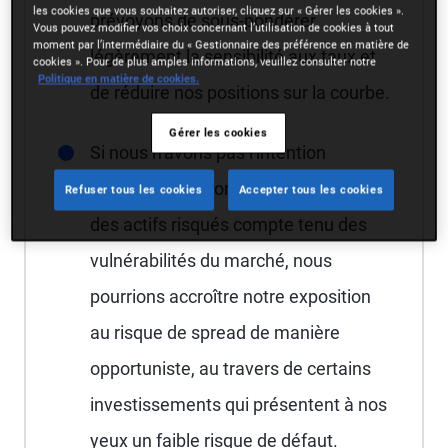
les cookies que vous souhaitez autoriser, cliquez sur « Gérer les cookies ».
prévoyons de sous-pondérer
Vous pouvez modifier vos choix concernant l’utilisation de cookies à tout
moment par l’intermédiaire du « Gestionnaire des préférence en matière de
légèrement la sensibilité aux taux et
cookies ». Pour de plus amples informations, veuillez consulter notre
Politique en matière de cookies.
de réduire nos positions sur la courbe.
Gérer les cookies
Si nous n'avons pas l'intention
d'investir de façon importante dans
Refuser tous les cookies
Accepter tous les cookies
des actifs risqués compte tenu des
vulnérabilités du marché, nous
pourrions accroître notre exposition
au risque de spread de manière
opportuniste, au travers de certains
investissements qui présentent à nos
yeux un faible risque de défaut.