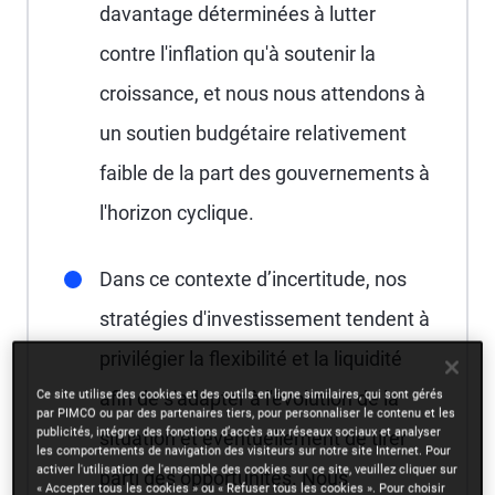
davantage déterminées à lutter
contre l'inflation qu'à soutenir la
croissance, et nous nous attendons à
un soutien budgétaire relativement
faible de la part des gouvernements à
l'horizon cyclique.
Dans ce contexte d’incertitude, nos
stratégies d'investissement tendent à
privilégier la flexibilité et la liquidité
Ce site utilise des cookies et des outils en ligne similaires, qui sont gérés
afin de s'adapter à l'évolution de la
par PIMCO ou par des partenaires tiers, pour personnaliser le contenu et les
publicités, intégrer des fonctions d’accès aux réseaux sociaux et analyser
situation et éventuellement de tirer
les comportements de navigation des visiteurs sur notre site Internet. Pour
activer l'utilisation de l'ensemble des cookies sur ce site, veuillez cliquer sur
parti des opportunités. Nous
« Accepter tous les cookies » ou « Refuser tous les cookies ». Pour choisir