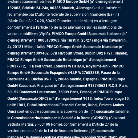
systématiquement vérifiée.
PIMCO Europe GmbH (n° d'enregistrement
192083, Seidlstr. 24-24a, 80335 Munich, Allemagne)
est autorisée et
réglementée par l'Autorité fédérale de supervision financière (BaFin)
(Marie-Curie-Str. 24-28, 60439 Francfort-sur-le-Main) en Allemagne,
conformément à l’article 15 de la loi allemande sur les institutions de
valeurs mobilières (WpIG).
PIMCO Europe GmbH Succursale Italienne (n°
d'enregistrement 10005170963, via Turati n. 25/27 (angle via Cavalieri n.
4), 20121 Milan, Italie), PIMCO Europe GmbH Succursale Irlandaise (n°
d'enregistrement 909462, 57B Harcourt Street, Dublin D02 F721, Irlande),
PIMCO Europe GmbH Succursale Britannique (n° d'enregistrement
FC037712, 11 Baker Street, Londres W1U 3AH, Royaume-Uni), PIMCO
Europe GmbH Succursale Espagnole (N.I.F. W2765338E, Paseo de la
Castellana 43, Oficina 05-111, 28046 Madrid, Espagne), PIMCO Europe
GmbH Succursale Française (n° d'enregistrement 918745621 R.C.S. Paris,
50–52 Boulevard Haussmann, 75009 Paris, France)
et PIMCO Europe
GmbH (Succursale DIFC) (n° d'enregistrement 9613, Index Tower étage 10,
unité 1001, Dubai International Financial Centre, Dubai, Émirats Arabes
Unis)
sont en outre soumises à la supervision de : (1)
succursale italienne :
la Commissione Nazionale per le Società e la Borsa (CONSOB)
(Giovanni
Battista Martini, 3 - 00198 Rome), conformément à l’Article 27 de la
version consolidée de la Loi de finances italienne ; (2)
succursale
irlandaise : la Banque centrale d'Irlande (New Wapping Street, North Wall