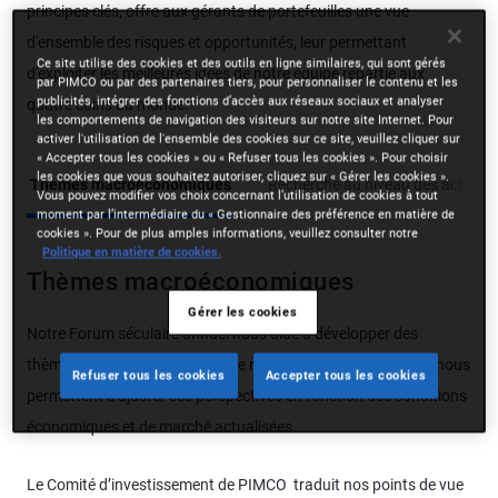
principes clés, offre aux gérants de portefeuilles une vue
d'ensemble des risques et opportunités, leur permettant
Ce site utilise des cookies et des outils en ligne similaires, qui sont gérés
d'exploiter les meilleures idées de notre équipe répartie aux
par PIMCO ou par des partenaires tiers, pour personnaliser le contenu et les
publicités, intégrer des fonctions d’accès aux réseaux sociaux et analyser
quatre coins du monde.
les comportements de navigation des visiteurs sur notre site Internet. Pour
activer l'utilisation de l'ensemble des cookies sur ce site, veuillez cliquer sur
« Accepter tous les cookies » ou « Refuser tous les cookies ». Pour choisir
les cookies que vous souhaitez autoriser, cliquez sur « Gérer les cookies ».
Thèmes macroéconomiques
Recherche au niveau des actifs
Vous pouvez modifier vos choix concernant l’utilisation de cookies à tout
moment par l’intermédiaire du « Gestionnaire des préférence en matière de
cookies ». Pour de plus amples informations, veuillez consulter notre
Politique en matière de cookies.
Thèmes macroéconomiques
Gérer les cookies
Notre Forum séculaire annuel nous aide à développer des
thèmes à long terme, tandis que nos trois Forums cycliques nous
Refuser tous les cookies
Accepter tous les cookies
permettent d'ajuster ces perspectives en fonction des conditions
économiques et de marché actualisées.
Le Comité d’investissement de PIMCO traduit nos points de vue