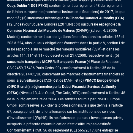
Quay, Dublin 1 D01 F7X3)
conformément au règlement 43 du règlement
de l’Union européenne (marchés d’instruments financiers) de 2017, tel que
modifié ; (3)
succursale britannique : la Financial Conduct Authority (FCA)
(12 Endeavour Square, Londres E20 1JN) ; (4)
succursale espagnole : la
Comisión Nacional del Mercado de Valores (CNMV)
(Edison, 4, 28006
Madrid), conformément aux obligations énoncées dans les articles 168 et
203 à 224, ainsi qu'aux obligations énoncées dans la partie V, section I de
la loi espagnole sur le marché des valeurs mobilières (LSM) et dans les
articles 111, 114 et 117 du décret royal 217/2008, respectivement ; (5)
succursale française : l'ACPR/la Banque de France
(4 Place de Budapest,
CS 92459, 75436 Paris Cedex 09), conformément à l'article 35 de la
directive 2014/65/UE concernant les marchés d'instruments financiers et
sous la surveillance de l'ACPR et de l'AMF ; et (6)
PIMCO Europe GmbH
(DIFC Branch) : réglementée par la Dubai Financial Services Authority
(DFSA)
(Niveau 13, Aile Ouest, The Gate, DIFC) conformément à l’article 48
de la loi réglementaire de 2004. Les services fournis par PIMCO Europe
GmbH sont réservés aux clients professionnels, tels que définis à l'article
67, paragraphe 2, de la loi allemande sur les institutions de services
d'investissement (WpHG). Ils ne s'adressent pas aux investisseurs privés,
auxquels la présente communication n'est d'ailleurs pas destinée.
Conformément à l’Art. 56 du règlement (UE) 565/2017, une entreprise