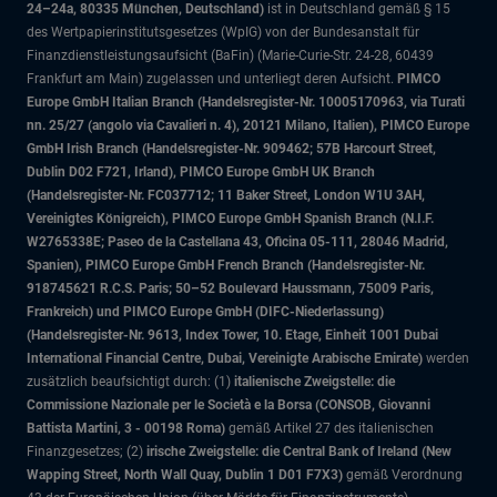
24–24a, 80335 München, Deutschland)
ist in Deutschland gemäß § 15
des Wertpapierinstitutsgesetzes (WpIG) von der Bundesanstalt für
Finanzdienstleistungsaufsicht (BaFin) (Marie-Curie-Str. 24-28, 60439
Frankfurt am Main) zugelassen und unterliegt deren Aufsicht.
PIMCO
Europe GmbH Italian Branch (Handelsregister-Nr. 10005170963, via Turati
nn. 25/27 (angolo via Cavalieri n. 4), 20121 Milano, Italien), PIMCO Europe
GmbH Irish Branch (Handelsregister-Nr. 909462; 57B Harcourt Street,
Dublin D02 F721, Irland), PIMCO Europe GmbH UK Branch
(Handelsregister-Nr. FC037712; 11 Baker Street, London W1U 3AH,
Vereinigtes Königreich), PIMCO Europe GmbH Spanish Branch (N.I.F.
W2765338E; Paseo de la Castellana 43, Oficina 05-111, 28046 Madrid,
Spanien), PIMCO Europe GmbH French Branch (Handelsregister-Nr.
918745621 R.C.S. Paris; 50–52 Boulevard Haussmann, 75009 Paris,
Frankreich) und PIMCO Europe GmbH (DIFC-Niederlassung)
(Handelsregister-Nr. 9613, Index Tower, 10. Etage, Einheit 1001 Dubai
International Financial Centre, Dubai, Vereinigte Arabische Emirate)
werden
zusätzlich beaufsichtigt durch: (1)
italienische Zweigstelle: die
Commissione Nazionale per le Società e la Borsa (CONSOB, Giovanni
Battista Martini, 3 - 00198 Roma)
gemäß Artikel 27 des italienischen
Finanzgesetzes; (2)
irische Zweigstelle: die Central Bank of Ireland (New
Wapping Street, North Wall Quay, Dublin 1 D01 F7X3)
gemäß Verordnung