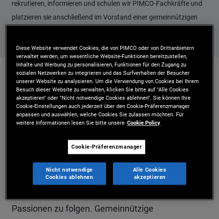
rekrutieren, informieren und schulen wir PIMCO-Fachkräfte und
platzieren sie anschließend im Vorstand einer gemeinnützigen
Organisation.
Diese Website verwendet Cookies, die von PIMCO oder von Drittanbietern
verwaltet werden, um wesentliche Website-Funktionen bereitzustellen,
Inhalte und Werbung zu personalisieren, Funktionen für den Zugang zu
sozialen Netzwerken zu integrieren und das Surfverhalten der Besucher
unserer Website zu analysieren. Um die Verwendung von Cookies bei Ihrem
Teilnehmer an unserem "'Board Placement'-
Besuch dieser Website zu verwalten, klicken Sie bitte auf "Alle Cookies
akzeptieren" oder "Nicht notwendige Cookies ablehnen". Sie können Ihre
Programm" ("Vorstandsmentoring-Programm")
Cookie-Einstellungen auch jederzeit über den Cookie-Präferenzmanager
anpassen und auswählen, welche Cookies Sie zulassen möchten. Für
profitieren von der Auseinandersetzung mit
weitere Informationen lesen Sie bitte unsere
Cookie Policy
unterschiedlichen Herausforderungen und
Cookie-Präferenzmanager
gesellschaftlich relevanten Themenstellungen.
Nicht notwendige
Alle Cookies
Sie erwerben wertvolle Fähigkeiten und
Cookies ablehnen
akzeptieren
Kenntnisse und werden darin bestärkt, ihren
Passionen zu folgen. Gemeinnützige