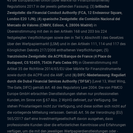
43 der Europäischen Union (über Märkte für Finanzinstrumente)
Regulations 2017 in der jeweils geltenden Fassung; (3)
britische
Zweigstelle: die Financial Conduct Authority (FCA, 12 Endeavour Square,
London E20 1JN); (4) spanische Zweigstelle: die Comisión Nacional del
Mercado de Valores (CNMV, Edison, 4, 28006 Madrid)
in
Übereinstimmung mit den in den Artikeln 168 und 203 bis 224
festgelegten Verpflichtungen sowie den in Teil V, Abschnitt I des Gesetzes
über den Wertpapiermarkt (LSM) und in den Artikeln 111, 114 und 117 des
Königlichen Dekrets 217/2008 enthaltenen Verpflichtungen; (5)
f
ranzösische Zweigstelle: die ACPR/Banque de France (4 Place de
Budapest, CS 92459, 75436 Paris Cedex 09)
in Übereinstimmung mit
Artikel 35 der Richtlinie 2014/65/EU über Märkte für Finanzinstrumente
sowie durch die ACPR und die AMF; und (
6) DIFC-Niederlassung: Reguliert
durch die Dubai Financial Services Authority ("DFSA")
(Level 13, West Wing,
The Gate, DIFC)
gemäß Art. 48 des Regulatory Law 2004. Die von PIMCO
Europe GmbH erbrachten Dienstleistungen stehen nur professionellen
Kunden, im Sinne von § 67 Abs. 2 WpHG definiert, zur Verfügung. Sie
stehen Privatanlegern nicht zur Verfügung, und diese sollten sich nicht auf
die vorliegende Mitteilung verlassen. Gemäß Art. 56 der Verordnung (EU)
565/2017 darf eine Investmentgesellschaft davon ausgehen, dass
professionelle Kunden über die erforderlichen Kenntnisse und Erfahrungen
verfügen, um die mit den jeweiligen Wertpapierdienstleistungen oder -