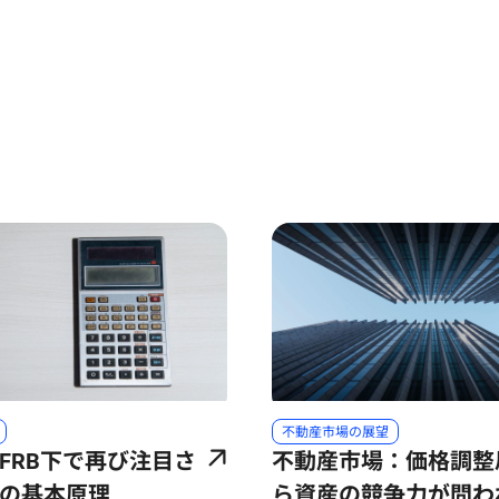
 and next buttons to navigate.
不動産市場の展望
FRB下で再び注目さ
不動産市場：価格調整
の基本原理
ら資産の競争力が問わ