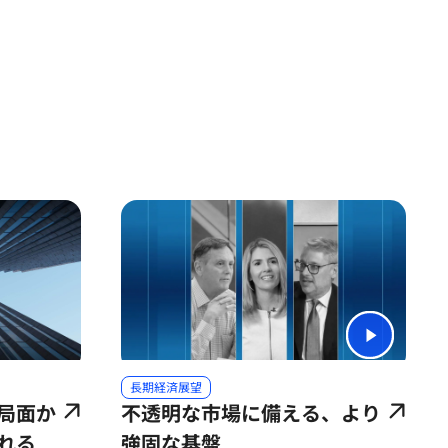
長期経済展望
局面か
不透明な市場に備える、より
れる局
強固な基盤