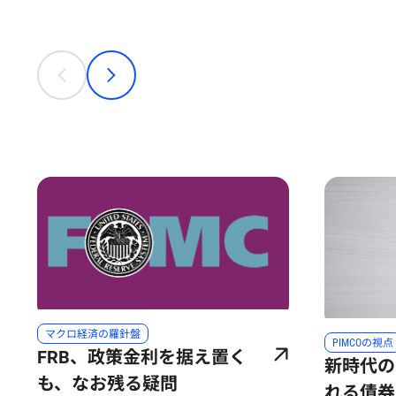
This is a carousel with individual cards. Use the previous
prev
next
マクロ経済の羅針盤
PIMCOの視点
FRB、政策金利を据え置く
新時代の
も、なお残る疑問
れる債券