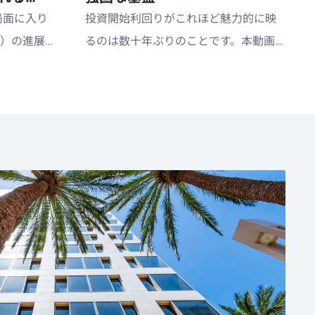
局面に入り
投資開始利回りがこれほど魅力的に映
I）の進展と
るのは数十年ぶりのことです。本動画
りを背景
では、グループ最高投資責任者（CIO）
や価値評価
のダニエル・アイバシンとグローバル
。
経済アドバイザーのリチャード・クラ
リダが、プロダクト戦略部門グローバ
ル統括責任者のキンバリー・スタフォ
ードとともに、レジリエンスの重要
性、地政学リスクの評価、さらに14兆
ドル規模の設備投資の波が債券投資家
にとっての投資機会をどのように変え
うるかについてご説明します。