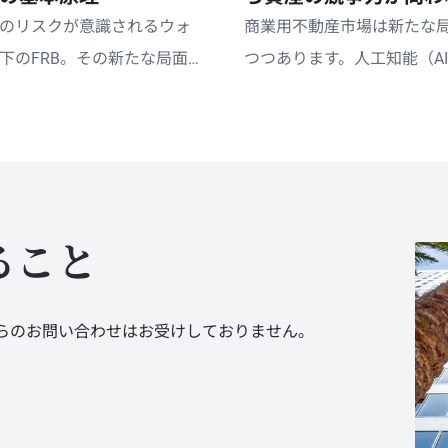
面へ
のリスクが意識されるウォ
商業用不動産市場は新たな
下のFRB。その新たな局面に
つつあります。人工知能（A
券は、インカムを獲得しな
地政学上の不確実性の高ま
サイド・リスクの軽減を期
に、物理的空間の利用形態
他では得がたい投資機会と
のあり方が変化しています
があります。
ること
らのお問い合わせはお受けしておりません。